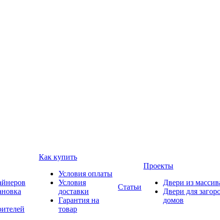
Как купить
Проекты
Условия оплаты
айнеров
Условия
Двери из массив
Статьи
ановка
доставки
Двери для загор
Гарантия на
домов
оителей
товар