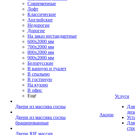
Современные
Лофт
Классические
Английские
Недорогие
Дорогие
На заказ нестандартные
600х2000 мм
700х2000 мм
800х2000 мм
900х2000 мм
Белорусские
В ванную и туалет
В спальню
В гостиную
На кухню
В офис
Ещё
Услуги
Двери из массива сосны
Для
диз
Акции
Двери из массива сосны
Уст
брашированные
Для
стр
Двери RIF массив