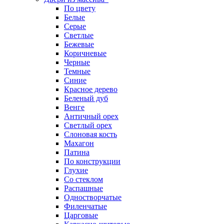
По цвету
Белые
Серые
Светлые
Бежевые
Коричневые
Черные
Темные
Синие
Красное дерево
Беленый дуб
Венге
Античный орех
Светлый орех
Слоновая кость
Махагон
Патина
По конструкции
Глухие
Со стеклом
Распашные
Одностворчатые
Филенчатые
Царговые