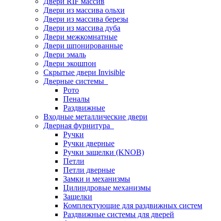
Двери RIF массив
Двери из массива ольхи
Двери из массива березы
Двери из массива дуба
Двери межкомнатные
Двери шпонированные
Двери эмаль
Двери экошпон
Скрытые двери Invisible
Дверные системы
Рото
Пеналы
Раздвижные
Входные металлические двери
Дверная фурнитура
Ручки
Ручки дверные
Ручки защелки (KNOB)
Петли
Петли дверные
Замки и механизмы
Цилиндровые механизмы
Защелки
Комплектующие для раздвижных систем
Раздвижные системы для дверей