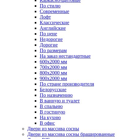
Каркасно-щитовые
По стилю
Современные
Лофт
Классические
Английские
По цене
Недорогие
Дорогие
По размерам
На заказ нестандартные
600х2000 мм
700х2000 мм
800х2000 мм
900х2000 мм
По стране производителя
Белорусские
По назначению
В ванную и туалет
В спальню
В гостиную
На кухню
В офис
Двери из массива сосны
Двери из массива сосны брашированные