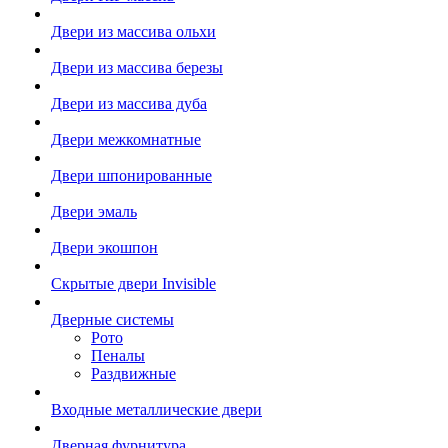
Двери из массива ольхи
Двери из массива березы
Двери из массива дуба
Двери межкомнатные
Двери шпонированные
Двери эмаль
Двери экошпон
Скрытые двери Invisible
Дверные системы
Рото
Пеналы
Раздвижные
Входные металлические двери
Дверная фурнитура