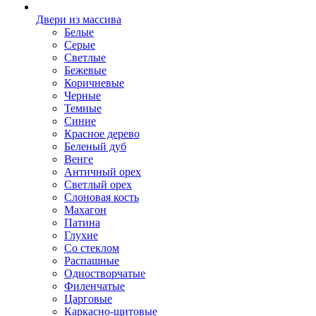
Двери из массива
Белые
Серые
Светлые
Бежевые
Коричневые
Черные
Темные
Синие
Красное дерево
Беленый дуб
Венге
Античный орех
Светлый орех
Слоновая кость
Махагон
Патина
Глухие
Со стеклом
Распашные
Одностворчатые
Филенчатые
Царговые
Каркасно-щитовые