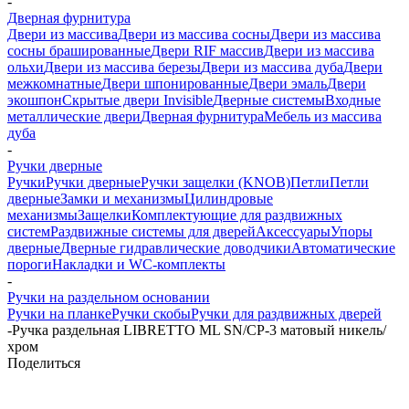
-
Дверная фурнитура
Двери из массива
Двери из массива сосны
Двери из массива
сосны брашированные
Двери RIF массив
Двери из массива
ольхи
Двери из массива березы
Двери из массива дуба
Двери
межкомнатные
Двери шпонированные
Двери эмаль
Двери
экошпон
Скрытые двери Invisible
Дверные системы
Входные
металлические двери
Дверная фурнитура
Мебель из массива
дуба
-
Ручки дверные
Ручки
Ручки дверные
Ручки защелки (KNOB)
Петли
Петли
дверные
Замки и механизмы
Цилиндровые
механизмы
Защелки
Комплектующие для раздвижных
систем
Раздвижные системы для дверей
Аксессуары
Упоры
дверные
Дверные гидравлические доводчики
Автоматические
пороги
Накладки и WC-комплекты
-
Ручки на раздельном основании
Ручки на планке
Ручки скобы
Ручки для раздвижных дверей
-
Ручка раздельная LIBRETTO ML SN/CP-3 матовый никель/
хром
Поделиться