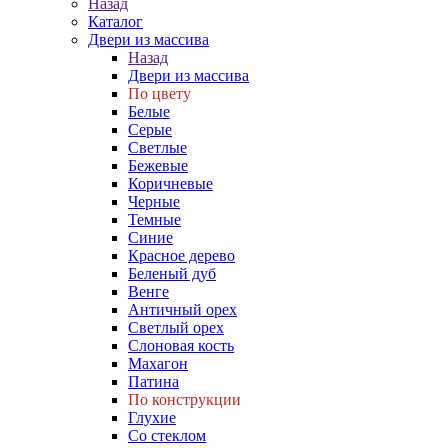
Назад
Каталог
Двери из массива
Назад
Двери из массива
По цвету
Белые
Серые
Светлые
Бежевые
Коричневые
Черные
Темные
Синие
Красное дерево
Беленый дуб
Венге
Античный орех
Светлый орех
Слоновая кость
Махагон
Патина
По конструкции
Глухие
Со стеклом