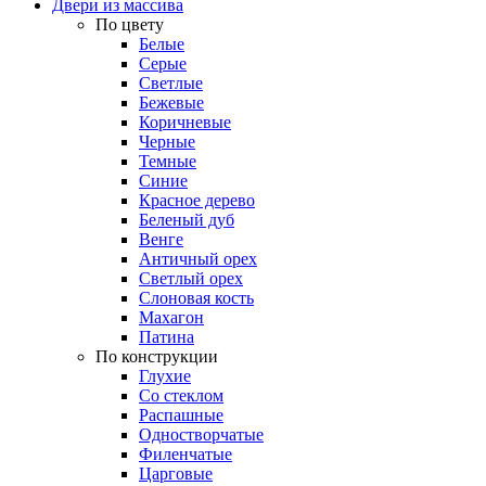
Двери из массива
По цвету
Белые
Серые
Светлые
Бежевые
Коричневые
Черные
Темные
Синие
Красное дерево
Беленый дуб
Венге
Античный орех
Светлый орех
Слоновая кость
Махагон
Патина
По конструкции
Глухие
Со стеклом
Распашные
Одностворчатые
Филенчатые
Царговые