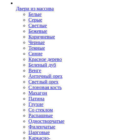
Двери из массива
Белые
Серые
Светлые
Бежевые
Коричневые
Черные
Темные
Синие
Красное дерево
Беленый дуб
Венге
Античный орех
Светлый орех
Слоновая кость
Махагон
Патина
Глухие
Со стеклом
Распашные
Одностворчатые
Филенчатые
Царговые
Каркасно-