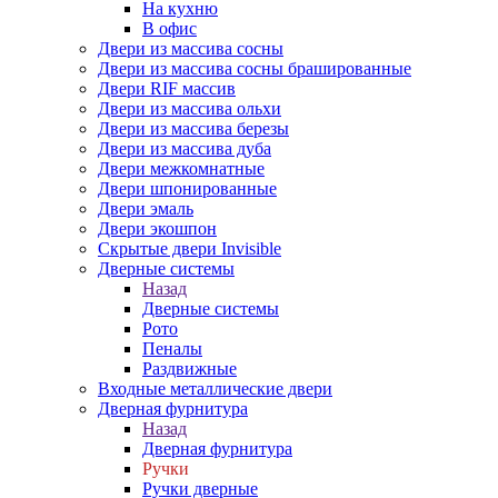
На кухню
В офис
Двери из массива сосны
Двери из массива сосны брашированные
Двери RIF массив
Двери из массива ольхи
Двери из массива березы
Двери из массива дуба
Двери межкомнатные
Двери шпонированные
Двери эмаль
Двери экошпон
Скрытые двери Invisible
Дверные системы
Назад
Дверные системы
Рото
Пеналы
Раздвижные
Входные металлические двери
Дверная фурнитура
Назад
Дверная фурнитура
Ручки
Ручки дверные