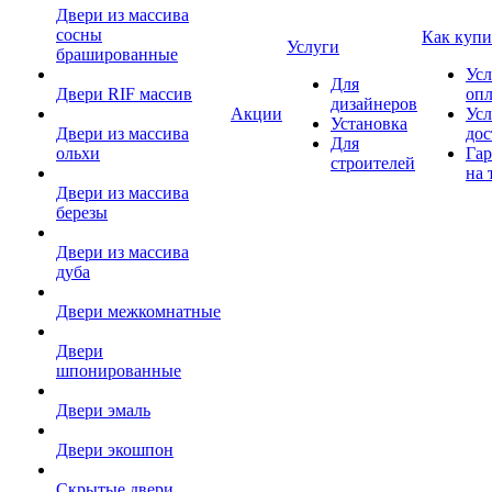
Двери из массива
сосны
Как купи
Услуги
брашированные
Усл
Для
Двери RIF массив
оп
дизайнеров
Акции
Усл
Установка
Двери из массива
дос
Для
ольхи
Гар
строителей
на 
Двери из массива
березы
Двери из массива
дуба
Двери межкомнатные
Двери
шпонированные
Двери эмаль
Двери экошпон
Скрытые двери