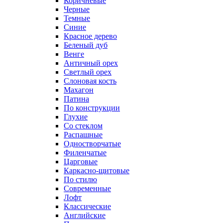
Коричневые
Черные
Темные
Синие
Красное дерево
Беленый дуб
Венге
Античный орех
Светлый орех
Слоновая кость
Махагон
Патина
По конструкции
Глухие
Со стеклом
Распашные
Одностворчатые
Филенчатые
Царговые
Каркасно-щитовые
По стилю
Современные
Лофт
Классические
Английские