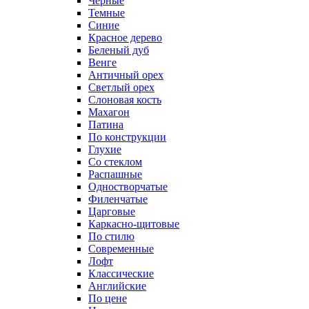
Черные
Темные
Синие
Красное дерево
Беленый дуб
Венге
Античный орех
Светлый орех
Слоновая кость
Махагон
Патина
По конструкции
Глухие
Со стеклом
Распашные
Одностворчатые
Филенчатые
Царговые
Каркасно-щитовые
По стилю
Современные
Лофт
Классические
Английские
По цене