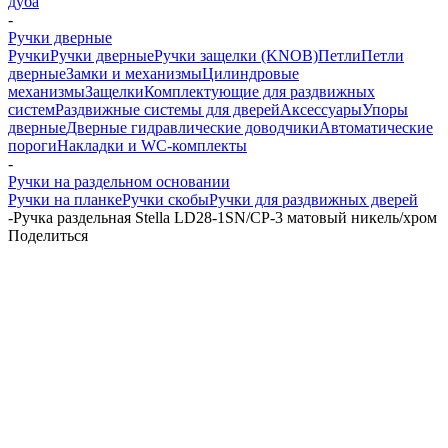
дуба
-
Ручки дверные
Ручки
Ручки дверные
Ручки защелки (KNOB)
Петли
Петли
дверные
Замки и механизмы
Цилиндровые
механизмы
Защелки
Комплектующие для раздвижных
систем
Раздвижные системы для дверей
Аксессуары
Упоры
дверные
Дверные гидравлические доводчики
Автоматические
пороги
Накладки и WC-комплекты
-
Ручки на раздельном основании
Ручки на планке
Ручки скобы
Ручки для раздвижных дверей
-
Ручка раздельная Stella LD28-1SN/CP-3 матовый никель/хром
Поделиться