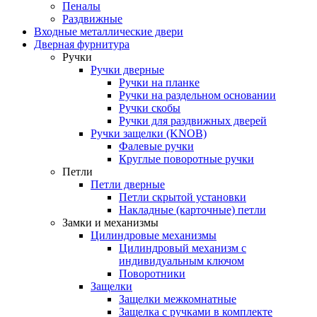
Пеналы
Раздвижные
Входные металлические двери
Дверная фурнитура
Ручки
Ручки дверные
Ручки на планке
Ручки на раздельном основании
Ручки скобы
Ручки для раздвижных дверей
Ручки защелки (KNOB)
Фалевые ручки
Круглые поворотные ручки
Петли
Петли дверные
Петли скрытой установки
Накладные (карточные) петли
Замки и механизмы
Цилиндровые механизмы
Цилиндровый механизм с
индивидуальным ключом
Поворотники
Защелки
Защелки межкомнатные
Защелка с ручками в комплекте