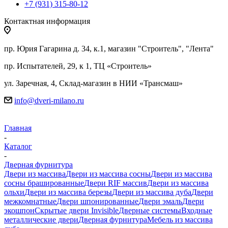
+7 (931) 315-80-12
Контактная информация
пр. Юрия Гагарина д. 34, к.1, магазин "Строитель", "Лента"
пр. Испытателей, 29, к 1, ТЦ «Строитель»
ул. Заречная, 4, Склад-магазин в НИИ «Трансмаш»
info@dveri-milano.ru
Главная
-
Каталог
-
Дверная фурнитура
Двери из массива
Двери из массива сосны
Двери из массива
сосны брашированные
Двери RIF массив
Двери из массива
ольхи
Двери из массива березы
Двери из массива дуба
Двери
межкомнатные
Двери шпонированные
Двери эмаль
Двери
экошпон
Скрытые двери Invisible
Дверные системы
Входные
металлические двери
Дверная фурнитура
Мебель из массива