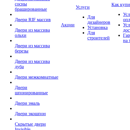
сосны
Как купи
Услуги
брашированные
Усл
Для
Двери RIF массив
оп
дизайнеров
Акции
Усл
Установка
Двери из массива
дос
Для
ольхи
Гар
строителей
на 
Двери из массива
березы
Двери из массива
дуба
Двери межкомнатные
Двери
шпонированные
Двери эмаль
Двери экошпон
Скрытые двери
Invisible