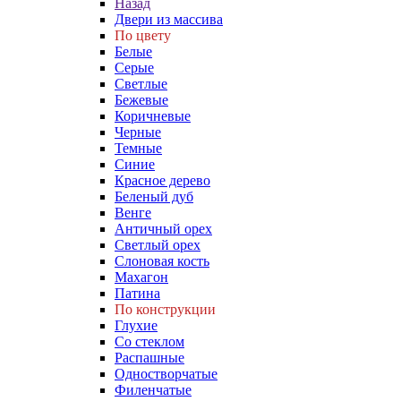
Назад
Двери из массива
По цвету
Белые
Серые
Светлые
Бежевые
Коричневые
Черные
Темные
Синие
Красное дерево
Беленый дуб
Венге
Античный орех
Светлый орех
Слоновая кость
Махагон
Патина
По конструкции
Глухие
Со стеклом
Распашные
Одностворчатые
Филенчатые