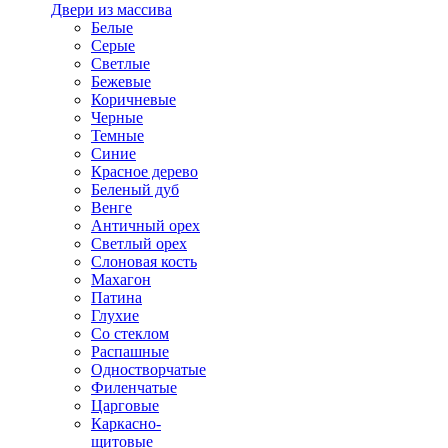
Двери из массива
Белые
Серые
Светлые
Бежевые
Коричневые
Черные
Темные
Синие
Красное дерево
Беленый дуб
Венге
Античный орех
Светлый орех
Слоновая кость
Махагон
Патина
Глухие
Со стеклом
Распашные
Одностворчатые
Филенчатые
Царговые
Каркасно-
щитовые