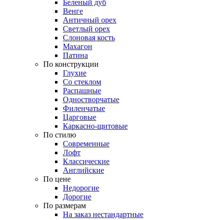
Беленый дуб
Венге
Античный орех
Светлый орех
Слоновая кость
Махагон
Патина
По конструкции
Глухие
Со стеклом
Распашные
Одностворчатые
Филенчатые
Царговые
Каркасно-щитовые
По стилю
Современные
Лофт
Классические
Английские
По цене
Недорогие
Дорогие
По размерам
На заказ нестандартные