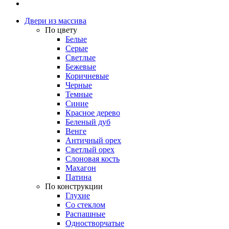
Двери из массива
По цвету
Белые
Серые
Светлые
Бежевые
Коричневые
Черные
Темные
Синие
Красное дерево
Беленый дуб
Венге
Античный орех
Светлый орех
Слоновая кость
Махагон
Патина
По конструкции
Глухие
Со стеклом
Распашные
Одностворчатые