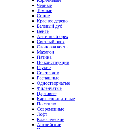
Коричневые
Черные
Темные
Синие
Красное дерево
Беленый дуб
Венге
Античный орех
Светлый орех
Слоновая кость
Махагон
Патина
По конструкции
Глухие
Со стеклом
Распашные
Одностворчатые
Филенчатые
Царговые
Каркасно-щитовые
По стилю
Современные
Лофт
Классические
Английские