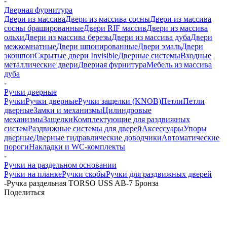
-
Дверная фурнитура
Двери из массива
Двери из массива сосны
Двери из массива
сосны брашированные
Двери RIF массив
Двери из массива
ольхи
Двери из массива березы
Двери из массива дуба
Двери
межкомнатные
Двери шпонированные
Двери эмаль
Двери
экошпон
Скрытые двери Invisible
Дверные системы
Входные
металлические двери
Дверная фурнитура
Мебель из массива
дуба
-
Ручки дверные
Ручки
Ручки дверные
Ручки защелки (KNOB)
Петли
Петли
дверные
Замки и механизмы
Цилиндровые
механизмы
Защелки
Комплектующие для раздвижных
систем
Раздвижные системы для дверей
Аксессуары
Упоры
дверные
Дверные гидравлические доводчики
Автоматические
пороги
Накладки и WC-комплекты
-
Ручки на раздельном основании
Ручки на планке
Ручки скобы
Ручки для раздвижных дверей
-
Ручка раздельная TORSO USS AB-7 Бронза
Поделиться