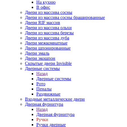
На кухню
В офис
Двери из массива сосны
Двери из массива сосны брашированные
Двери RIF массив
Двери из массива ольхи
Двери из массива березы
Двери из массива дуба
Двери межкомнатные
Двери шпонированные
Двери эмаль
Двери экошпон
Скрытые двери Invisible
Дверные системы
Назад
Дверные системы
Рото
Пеналы
Раздвижные
Входные металлические двери
Дверная фурнитура
Назад
Дверная фурнитура
Ручки
Ручки дверные