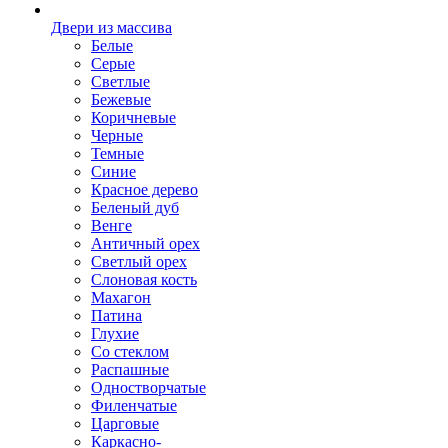
Двери из массива
Белые
Серые
Светлые
Бежевые
Коричневые
Черные
Темные
Синие
Красное дерево
Беленый дуб
Венге
Античный орех
Светлый орех
Слоновая кость
Махагон
Патина
Глухие
Со стеклом
Распашные
Одностворчатые
Филенчатые
Царговые
Каркасно-