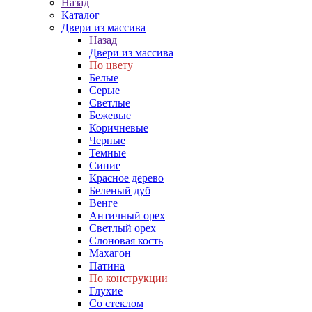
Назад
Каталог
Двери из массива
Назад
Двери из массива
По цвету
Белые
Серые
Светлые
Бежевые
Коричневые
Черные
Темные
Синие
Красное дерево
Беленый дуб
Венге
Античный орех
Светлый орех
Слоновая кость
Махагон
Патина
По конструкции
Глухие
Со стеклом