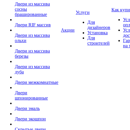
Двери из массива
сосны
Как купи
Услуги
брашированные
Усл
Для
Двери RIF массив
оп
дизайнеров
Акции
Усл
Установка
Двери из массива
дос
Для
ольхи
Гар
строителей
на 
Двери из массива
березы
Двери из массива
дуба
Двери межкомнатные
Двери
шпонированные
Двери эмаль
Двери экошпон
Скрытые двери