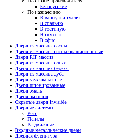
По стране производителя
Белорусские
По назначению
В ванную и туалет
В спальню
В гостиную
На кухню
В офис
Двери из массива сосны
Двери из массива сосны брашированные
Двери RIF массив
Двери из массива ольхи
Двери из массива березы
Двери из массива дуба
Двери межкомнатные
Двери шпонированные
Двери эмаль
Двери экошпон
Скрытые двери Invisible
Дверные системы
Рото
Пеналы
Раздвижные
Входные металлические двери
Дверная фурнитура