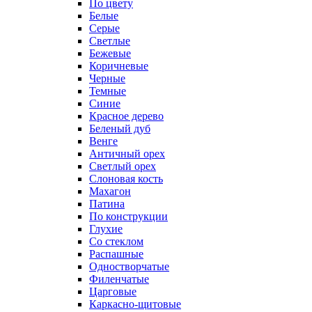
По цвету
Белые
Серые
Светлые
Бежевые
Коричневые
Черные
Темные
Синие
Красное дерево
Беленый дуб
Венге
Античный орех
Светлый орех
Слоновая кость
Махагон
Патина
По конструкции
Глухие
Со стеклом
Распашные
Одностворчатые
Филенчатые
Царговые
Каркасно-щитовые