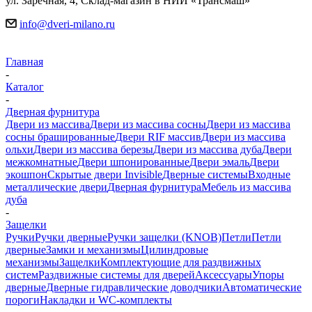
ул. Заречная, 4, Склад-магазин в НИИ «Трансмаш»
info@dveri-milano.ru
Главная
-
Каталог
-
Дверная фурнитура
Двери из массива
Двери из массива сосны
Двери из массива
сосны брашированные
Двери RIF массив
Двери из массива
ольхи
Двери из массива березы
Двери из массива дуба
Двери
межкомнатные
Двери шпонированные
Двери эмаль
Двери
экошпон
Скрытые двери Invisible
Дверные системы
Входные
металлические двери
Дверная фурнитура
Мебель из массива
дуба
-
Защелки
Ручки
Ручки дверные
Ручки защелки (KNOB)
Петли
Петли
дверные
Замки и механизмы
Цилиндровые
механизмы
Защелки
Комплектующие для раздвижных
систем
Раздвижные системы для дверей
Аксессуары
Упоры
дверные
Дверные гидравлические доводчики
Автоматические
пороги
Накладки и WC-комплекты