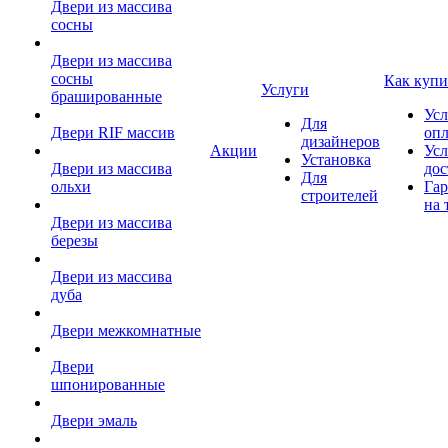
Двери из массива
сосны
Двери из массива
сосны
Как купи
Услуги
брашированные
Усл
Для
Двери RIF массив
оп
дизайнеров
Акции
Усл
Установка
Двери из массива
дос
Для
ольхи
Гар
строителей
на 
Двери из массива
березы
Двери из массива
дуба
Двери межкомнатные
Двери
шпонированные
Двери эмаль