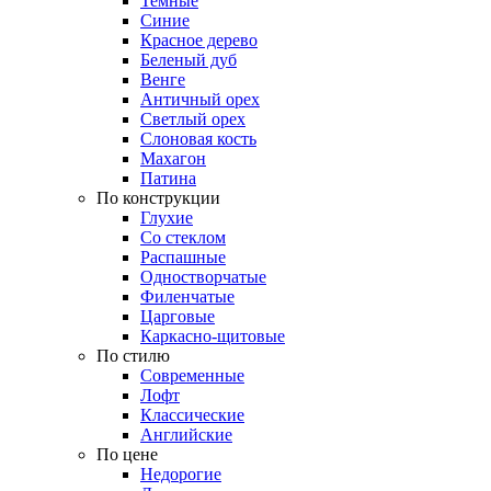
Темные
Синие
Красное дерево
Беленый дуб
Венге
Античный орех
Светлый орех
Слоновая кость
Махагон
Патина
По конструкции
Глухие
Со стеклом
Распашные
Одностворчатые
Филенчатые
Царговые
Каркасно-щитовые
По стилю
Современные
Лофт
Классические
Английские
По цене
Недорогие