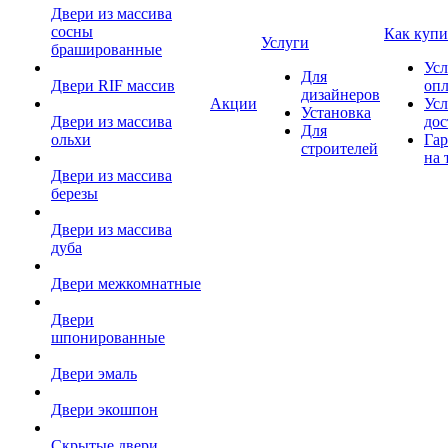
Двери из массива
сосны
Как купи
Услуги
брашированные
Усл
Для
Двери RIF массив
оп
дизайнеров
Акции
Усл
Установка
Двери из массива
дос
Для
ольхи
Гар
строителей
на 
Двери из массива
березы
Двери из массива
дуба
Двери межкомнатные
Двери
шпонированные
Двери эмаль
Двери экошпон
Скрытые двери