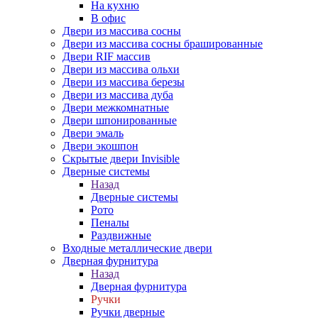
На кухню
В офис
Двери из массива сосны
Двери из массива сосны брашированные
Двери RIF массив
Двери из массива ольхи
Двери из массива березы
Двери из массива дуба
Двери межкомнатные
Двери шпонированные
Двери эмаль
Двери экошпон
Скрытые двери Invisible
Дверные системы
Назад
Дверные системы
Рото
Пеналы
Раздвижные
Входные металлические двери
Дверная фурнитура
Назад
Дверная фурнитура
Ручки
Ручки дверные