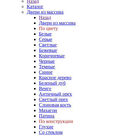
Назад
Каталог
Двери из массива
Назад
Двери из массива
По цвету
Белые
Серые
Светлые
Бежевые
Коричневые
Черные
Темные
Синие
Красное дерево
Беленый дуб
Венге
Античный орех
Светлый орех
Слоновая кость
Махагон
Патина
По конструкции
Глухие
Со стеклом