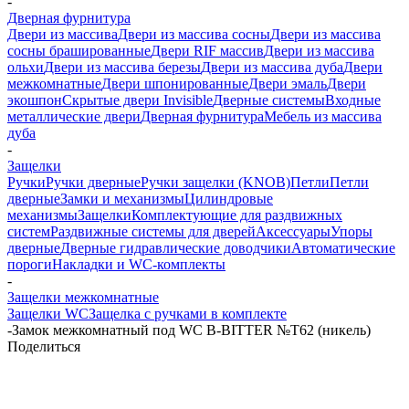
-
Дверная фурнитура
Двери из массива
Двери из массива сосны
Двери из массива
сосны брашированные
Двери RIF массив
Двери из массива
ольхи
Двери из массива березы
Двери из массива дуба
Двери
межкомнатные
Двери шпонированные
Двери эмаль
Двери
экошпон
Скрытые двери Invisible
Дверные системы
Входные
металлические двери
Дверная фурнитура
Мебель из массива
дуба
-
Защелки
Ручки
Ручки дверные
Ручки защелки (KNOB)
Петли
Петли
дверные
Замки и механизмы
Цилиндровые
механизмы
Защелки
Комплектующие для раздвижных
систем
Раздвижные системы для дверей
Аксессуары
Упоры
дверные
Дверные гидравлические доводчики
Автоматические
пороги
Накладки и WC-комплекты
-
Защелки межкомнатные
Защелки WC
Защелка с ручками в комплекте
-
Замок межкомнатный под WC B-BITTER №T62 (никель)
Поделиться