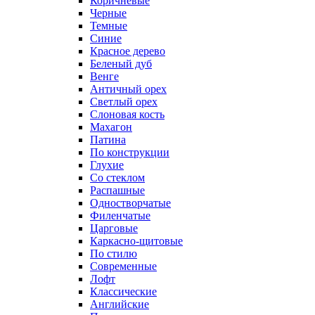
Коричневые
Черные
Темные
Синие
Красное дерево
Беленый дуб
Венге
Античный орех
Светлый орех
Слоновая кость
Махагон
Патина
По конструкции
Глухие
Со стеклом
Распашные
Одностворчатые
Филенчатые
Царговые
Каркасно-щитовые
По стилю
Современные
Лофт
Классические
Английские