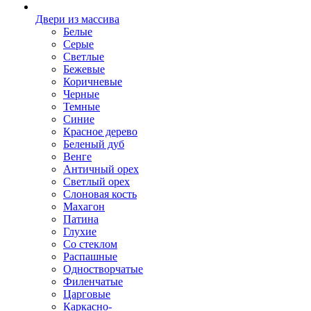
Двери из массива
Белые
Серые
Светлые
Бежевые
Коричневые
Черные
Темные
Синие
Красное дерево
Беленый дуб
Венге
Античный орех
Светлый орех
Слоновая кость
Махагон
Патина
Глухие
Со стеклом
Распашные
Одностворчатые
Филенчатые
Царговые
Каркасно-