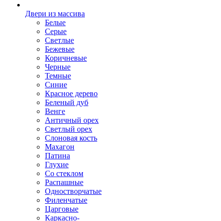
Двери из массива
Белые
Серые
Светлые
Бежевые
Коричневые
Черные
Темные
Синие
Красное дерево
Беленый дуб
Венге
Античный орех
Светлый орех
Слоновая кость
Махагон
Патина
Глухие
Со стеклом
Распашные
Одностворчатые
Филенчатые
Царговые
Каркасно-