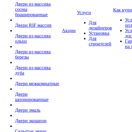
Двери из массива
сосны
Как купи
Услуги
брашированные
Усл
Для
Двери RIF массив
оп
дизайнеров
Акции
Усл
Установка
Двери из массива
дос
Для
ольхи
Гар
строителей
на 
Двери из массива
березы
Двери из массива
дуба
Двери межкомнатные
Двери
шпонированные
Двери эмаль
Двери экошпон
Скрытые двери