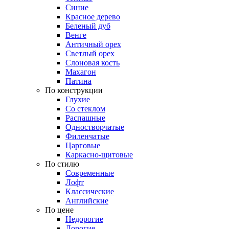
Синие
Красное дерево
Беленый дуб
Венге
Античный орех
Светлый орех
Слоновая кость
Махагон
Патина
По конструкции
Глухие
Со стеклом
Распашные
Одностворчатые
Филенчатые
Царговые
Каркасно-щитовые
По стилю
Современные
Лофт
Классические
Английские
По цене
Недорогие
Дорогие