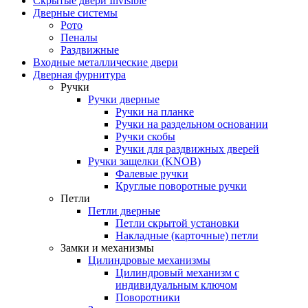
Скрытые двери Invisible
Дверные системы
Рото
Пеналы
Раздвижные
Входные металлические двери
Дверная фурнитура
Ручки
Ручки дверные
Ручки на планке
Ручки на раздельном основании
Ручки скобы
Ручки для раздвижных дверей
Ручки защелки (KNOB)
Фалевые ручки
Круглые поворотные ручки
Петли
Петли дверные
Петли скрытой установки
Накладные (карточные) петли
Замки и механизмы
Цилиндровые механизмы
Цилиндровый механизм с
индивидуальным ключом
Поворотники