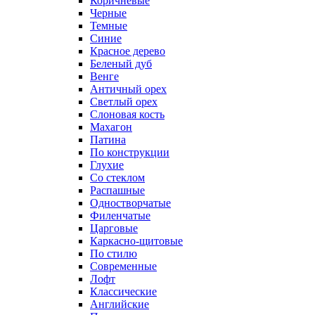
Коричневые
Черные
Темные
Синие
Красное дерево
Беленый дуб
Венге
Античный орех
Светлый орех
Слоновая кость
Махагон
Патина
По конструкции
Глухие
Со стеклом
Распашные
Одностворчатые
Филенчатые
Царговые
Каркасно-щитовые
По стилю
Современные
Лофт
Классические
Английские