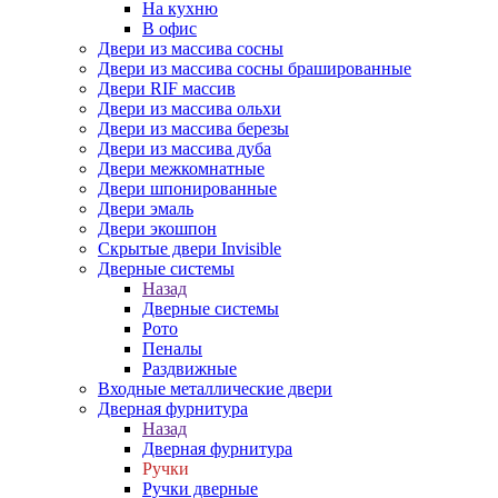
На кухню
В офис
Двери из массива сосны
Двери из массива сосны брашированные
Двери RIF массив
Двери из массива ольхи
Двери из массива березы
Двери из массива дуба
Двери межкомнатные
Двери шпонированные
Двери эмаль
Двери экошпон
Скрытые двери Invisible
Дверные системы
Назад
Дверные системы
Рото
Пеналы
Раздвижные
Входные металлические двери
Дверная фурнитура
Назад
Дверная фурнитура
Ручки
Ручки дверные