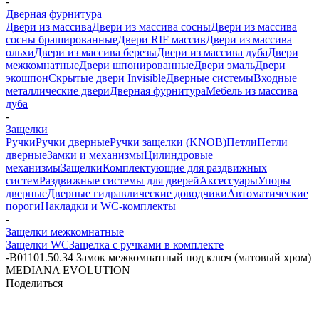
-
Дверная фурнитура
Двери из массива
Двери из массива сосны
Двери из массива
сосны брашированные
Двери RIF массив
Двери из массива
ольхи
Двери из массива березы
Двери из массива дуба
Двери
межкомнатные
Двери шпонированные
Двери эмаль
Двери
экошпон
Скрытые двери Invisible
Дверные системы
Входные
металлические двери
Дверная фурнитура
Мебель из массива
дуба
-
Защелки
Ручки
Ручки дверные
Ручки защелки (KNOB)
Петли
Петли
дверные
Замки и механизмы
Цилиндровые
механизмы
Защелки
Комплектующие для раздвижных
систем
Раздвижные системы для дверей
Аксессуары
Упоры
дверные
Дверные гидравлические доводчики
Автоматические
пороги
Накладки и WC-комплекты
-
Защелки межкомнатные
Защелки WC
Защелка с ручками в комплекте
-
B01101.50.34 Замок межкомнатный под ключ (матовый хром)
MEDIANA EVOLUTION
Поделиться