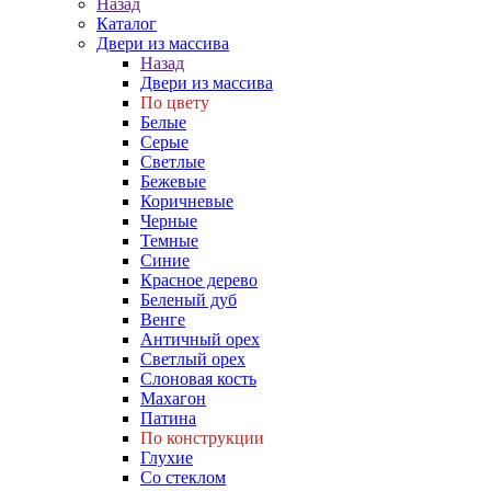
Назад
Каталог
Двери из массива
Назад
Двери из массива
По цвету
Белые
Серые
Светлые
Бежевые
Коричневые
Черные
Темные
Синие
Красное дерево
Беленый дуб
Венге
Античный орех
Светлый орех
Слоновая кость
Махагон
Патина
По конструкции
Глухие
Со стеклом