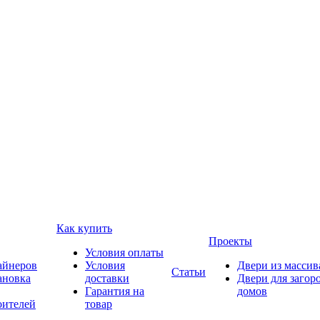
Как купить
Проекты
Условия оплаты
айнеров
Условия
Двери из массив
Статьи
ановка
доставки
Двери для загор
Гарантия на
домов
оителей
товар