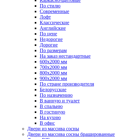
Каркасно-щитовые
По стилю
Современные
Лофт
Классические
Английские
По цене
Недорогие
Дорогие
По размерам
На заказ нестандартные
600х2000 мм
700х2000 мм
800х2000 мм
900х2000 мм
По стране производителя
Белорусские
По назначению
В ванную и туалет
В спальню
В гостиную
На кухню
В офис
Двери из массива сосны
Двери из массива сосны брашированные