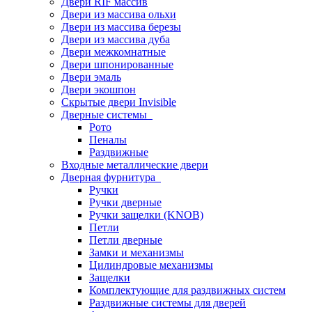
Двери RIF массив
Двери из массива ольхи
Двери из массива березы
Двери из массива дуба
Двери межкомнатные
Двери шпонированные
Двери эмаль
Двери экошпон
Скрытые двери Invisible
Дверные системы
Рото
Пеналы
Раздвижные
Входные металлические двери
Дверная фурнитура
Ручки
Ручки дверные
Ручки защелки (KNOB)
Петли
Петли дверные
Замки и механизмы
Цилиндровые механизмы
Защелки
Комплектующие для раздвижных систем
Раздвижные системы для дверей