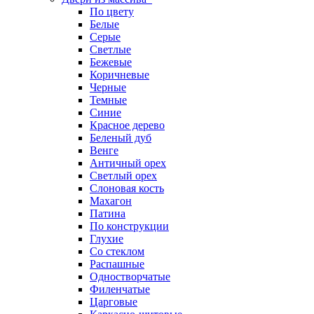
По цвету
Белые
Серые
Светлые
Бежевые
Коричневые
Черные
Темные
Синие
Красное дерево
Беленый дуб
Венге
Античный орех
Светлый орех
Слоновая кость
Махагон
Патина
По конструкции
Глухие
Со стеклом
Распашные
Одностворчатые
Филенчатые
Царговые