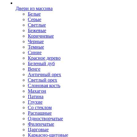
Двери из массива
Белые
Серые
Светлые
Бежевые
Коричневые
Черные
Темные
Синие
Красное дерево
Беленый дуб
Венге
Античный орех
Светлый орех
Слоновая кость
Махагон
Патина
Глухие
Со стеклом
Распашные
Одностворчатые
Филенчатые
Царговые
Каркасно-щитовые