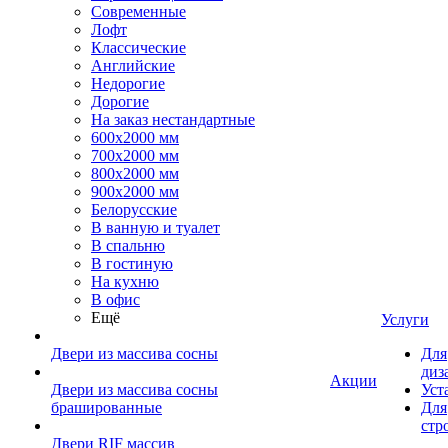
Современные
Лофт
Классические
Английские
Недорогие
Дорогие
На заказ нестандартные
600х2000 мм
700х2000 мм
800х2000 мм
900х2000 мм
Белорусские
В ванную и туалет
В спальню
В гостиную
На кухню
В офис
Ещё
Услуги
Двери из массива сосны
Для
диз
Акции
Двери из массива сосны
Уст
брашированные
Для
стр
Двери RIF массив