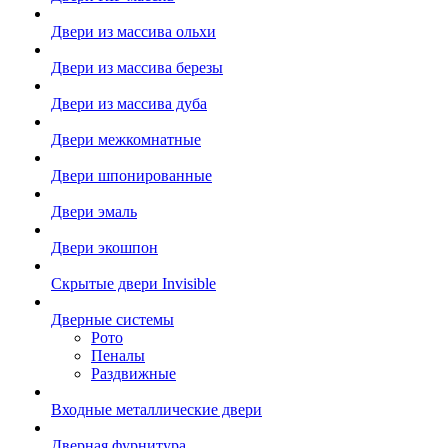
Двери из массива ольхи
Двери из массива березы
Двери из массива дуба
Двери межкомнатные
Двери шпонированные
Двери эмаль
Двери экошпон
Скрытые двери Invisible
Дверные системы
Рото
Пеналы
Раздвижные
Входные металлические двери
Дверная фурнитура