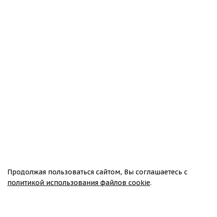
Брашированные двери
выбирают любители старины или
антиквариата. Отличительной чертой таких изделий
является четко прорисованный рисунок древесины,
образованный годовыми кольцами. Эффект
естественного старения достигается посредством
специальной обработки.
Что за материал
Метод браширования основан на разнице в твердости
слоев дерева. Технология декоративной отделки
включает следующие этапы:
Удаление с поверхности древесины мягких слоев с
помощью жесткой щетки или шлифовального станка.
Продолжая пользоваться сайтом, Вы соглашаетесь с
При этом твердые слои становятся рельефными, более
политикой использования файлов cookie
.
заметными.
Шлифовка изделий мелкоабразивными щетками для
удаления заусенцев и устранения шероховатостей.