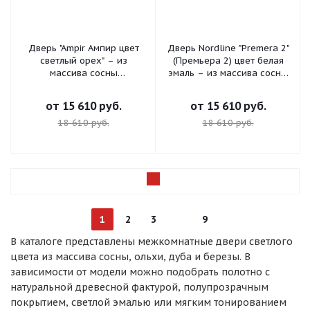
Дверь "Ampir Ампир цвет
Дверь Nordline "Premera 2"
светлый орех" – из
(Премьера 2) цвет белая
массива сосны
эмаль – из массива сосны
остекленная
брашированная
от
15 610 руб.
от
15 610 руб.
18 610 руб.
18 610 руб.
1
2
3
9
В каталоге представлены межкомнатные двери светлого
цвета из массива сосны, ольхи, дуба и березы. В
зависимости от модели можно подобрать полотно с
натуральной древесной фактурой, полупрозрачным
покрытием, светлой эмалью или мягким тонированием