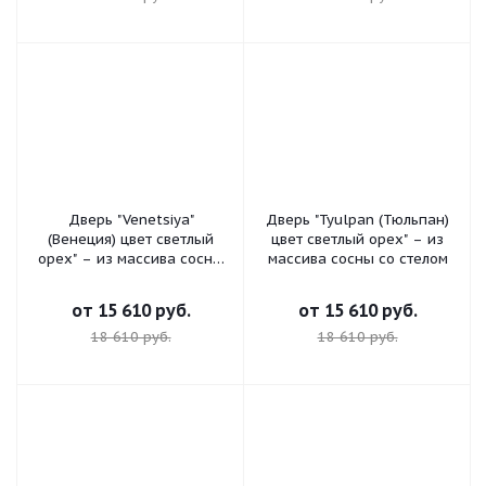
Дверь "Venetsiya"
Дверь "Tyulpan (Тюльпан)
(Венеция) цвет светлый
цвет светлый орех" – из
орех" – из массива сосны
массива сосны со стелом
со стеклом
от
15 610 руб.
от
15 610 руб.
18 610 руб.
18 610 руб.