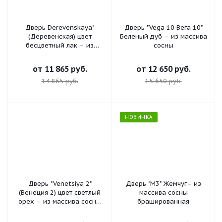
Дверь Derevenskaya"
Дверь "Vega 10 Вега 10"
(Деревенская) цвет
Беленый дуб – из массива
бесцветный лак – из
сосны
массива сосны
брашированная
от
11 865 руб.
от
12 650 руб.
14 865 руб.
15 650 руб.
НОВИНКА
Дверь "Venetsiya 2"
Дверь "М3" Жемчуг– из
(Венеция 2) цвет светлый
массива сосны
орех – из массива сосны
брашированная
брашированная