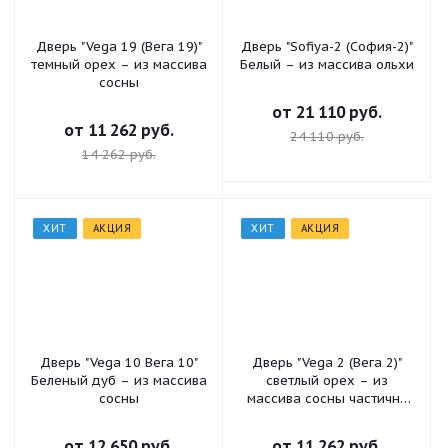
Дверь "Vega 19 (Вега 19)"
Дверь "Sofiya-2 (София-2)"
темный орех – из массива
Белый – из массива ольхи
сосны
от
21 110 руб.
от
11 262 руб.
24 110 руб.
14 262 руб.
ХИТ
АКЦИЯ
ХИТ
АКЦИЯ
Дверь "Vega 10 Вега 10"
Дверь "Vega 2 (Вега 2)"
Беленый дуб – из массива
светлый орех – из
сосны
массива сосны частично
остекленная
от
12 650 руб.
от
11 262 руб.