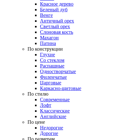
Красное дерево
Беленый дуб
Венге
Античный орех
Светлый орех
Слоновая кость
Махагон
Патина
По конструкции
Глухие
Со стеклом
Распашные
Одностворчатые
Филенчатые
Царговые
Каркасно-щитовые
По стилю
Современные
Лофт
Классические
Английские
По цене
Недорогие
Дорогие
По размерам