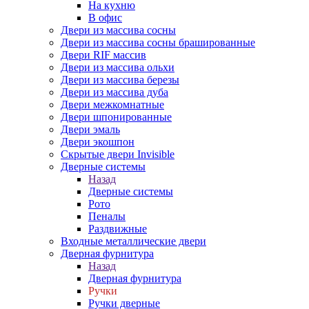
На кухню
В офис
Двери из массива сосны
Двери из массива сосны брашированные
Двери RIF массив
Двери из массива ольхи
Двери из массива березы
Двери из массива дуба
Двери межкомнатные
Двери шпонированные
Двери эмаль
Двери экошпон
Скрытые двери Invisible
Дверные системы
Назад
Дверные системы
Рото
Пеналы
Раздвижные
Входные металлические двери
Дверная фурнитура
Назад
Дверная фурнитура
Ручки
Ручки дверные