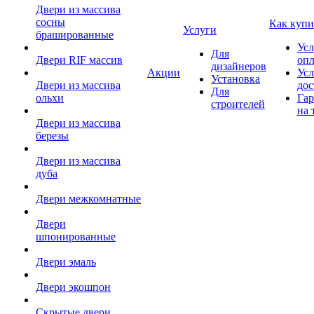
Двери из массива
сосны
Как купи
Услуги
брашированные
Усл
Для
Двери RIF массив
оп
дизайнеров
Акции
Усл
Установка
Двери из массива
дос
Для
ольхи
Гар
строителей
на 
Двери из массива
березы
Двери из массива
дуба
Двери межкомнатные
Двери
шпонированные
Двери эмаль
Двери экошпон
Скрытые двери