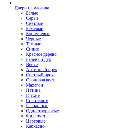
Двери из массива
Белые
Серые
Светлые
Бежевые
Коричневые
Черные
Темные
Синие
Красное дерево
Беленый дуб
Венге
Античный орех
Светлый орех
Слоновая кость
Махагон
Патина
Глухие
Со стеклом
Распашные
Одностворчатые
Филенчатые
Царговые
Каркасно-