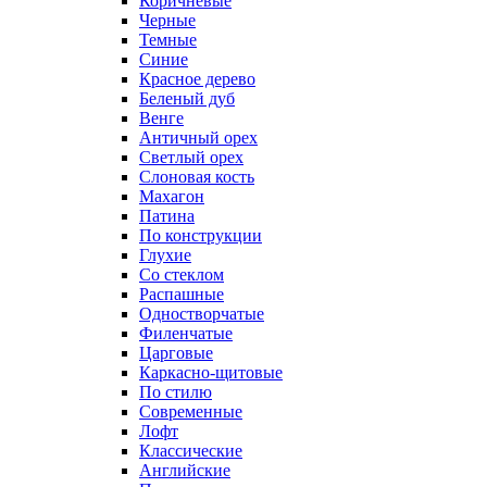
Коричневые
Черные
Темные
Синие
Красное дерево
Беленый дуб
Венге
Античный орех
Светлый орех
Слоновая кость
Махагон
Патина
По конструкции
Глухие
Со стеклом
Распашные
Одностворчатые
Филенчатые
Царговые
Каркасно-щитовые
По стилю
Современные
Лофт
Классические
Английские