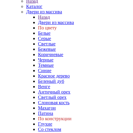
Назад
Каталог
Двери из массива
Назад
Двери из массива
По цвету
Белые
Серые
Светлые
Бежевые
Коричневые
Черные
Темные
Синие
Красное дерево
Беленый дуб
Венге
Античный орех
Светлый орех
Слоновая кость
Махагон
Патина
По конструкции
Глухие
Со стеклом