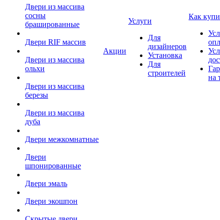
Двери из массива
сосны
Как купи
Услуги
брашированные
Усл
Для
Двери RIF массив
оп
дизайнеров
Акции
Усл
Установка
Двери из массива
дос
Для
ольхи
Гар
строителей
на 
Двери из массива
березы
Двери из массива
дуба
Двери межкомнатные
Двери
шпонированные
Двери эмаль
Двери экошпон
Скрытые двери