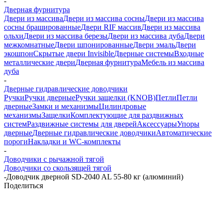
-
Дверная фурнитура
Двери из массива
Двери из массива сосны
Двери из массива
сосны брашированные
Двери RIF массив
Двери из массива
ольхи
Двери из массива березы
Двери из массива дуба
Двери
межкомнатные
Двери шпонированные
Двери эмаль
Двери
экошпон
Скрытые двери Invisible
Дверные системы
Входные
металлические двери
Дверная фурнитура
Мебель из массива
дуба
-
Дверные гидравлические доводчики
Ручки
Ручки дверные
Ручки защелки (KNOB)
Петли
Петли
дверные
Замки и механизмы
Цилиндровые
механизмы
Защелки
Комплектующие для раздвижных
систем
Раздвижные системы для дверей
Аксессуары
Упоры
дверные
Дверные гидравлические доводчики
Автоматические
пороги
Накладки и WC-комплекты
-
Доводчики с рычажной тягой
Доводчики со скользящей тягой
-
Доводчик дверной SD-2040 AL 55-80 кг (алюминий)
Поделиться