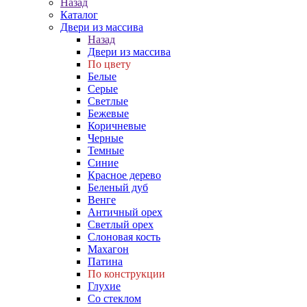
Назад
Каталог
Двери из массива
Назад
Двери из массива
По цвету
Белые
Серые
Светлые
Бежевые
Коричневые
Черные
Темные
Синие
Красное дерево
Беленый дуб
Венге
Античный орех
Светлый орех
Слоновая кость
Махагон
Патина
По конструкции
Глухие
Со стеклом