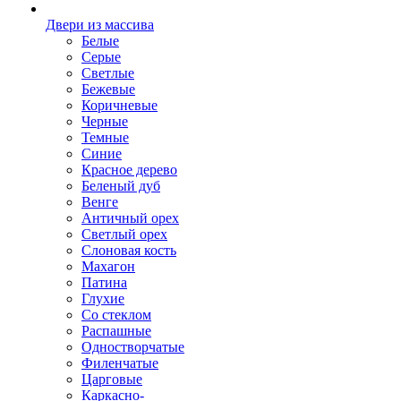
Двери из массива
Белые
Серые
Светлые
Бежевые
Коричневые
Черные
Темные
Синие
Красное дерево
Беленый дуб
Венге
Античный орех
Светлый орех
Слоновая кость
Махагон
Патина
Глухие
Со стеклом
Распашные
Одностворчатые
Филенчатые
Царговые
Каркасно-