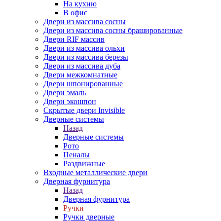
На кухню
В офис
Двери из массива сосны
Двери из массива сосны брашированные
Двери RIF массив
Двери из массива ольхи
Двери из массива березы
Двери из массива дуба
Двери межкомнатные
Двери шпонированные
Двери эмаль
Двери экошпон
Скрытые двери Invisible
Дверные системы
Назад
Дверные системы
Рото
Пеналы
Раздвижные
Входные металлические двери
Дверная фурнитура
Назад
Дверная фурнитура
Ручки
Ручки дверные