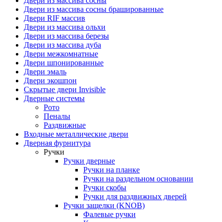
Двери из массива сосны
Двери из массива сосны брашированные
Двери RIF массив
Двери из массива ольхи
Двери из массива березы
Двери из массива дуба
Двери межкомнатные
Двери шпонированные
Двери эмаль
Двери экошпон
Скрытые двери Invisible
Дверные системы
Рото
Пеналы
Раздвижные
Входные металлические двери
Дверная фурнитура
Ручки
Ручки дверные
Ручки на планке
Ручки на раздельном основании
Ручки скобы
Ручки для раздвижных дверей
Ручки защелки (KNOB)
Фалевые ручки