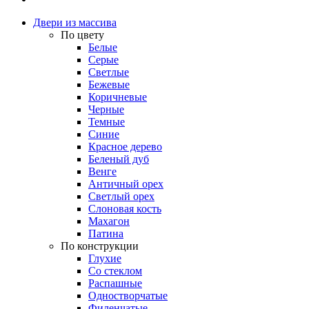
Двери из массива
По цвету
Белые
Серые
Светлые
Бежевые
Коричневые
Черные
Темные
Синие
Красное дерево
Беленый дуб
Венге
Античный орех
Светлый орех
Слоновая кость
Махагон
Патина
По конструкции
Глухие
Со стеклом
Распашные
Одностворчатые
Филенчатые