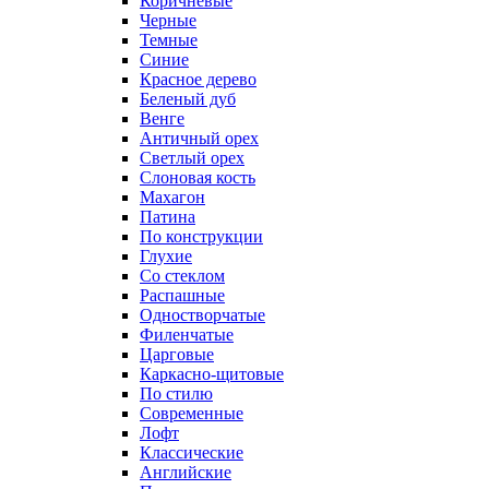
Коричневые
Черные
Темные
Синие
Красное дерево
Беленый дуб
Венге
Античный орех
Светлый орех
Слоновая кость
Махагон
Патина
По конструкции
Глухие
Со стеклом
Распашные
Одностворчатые
Филенчатые
Царговые
Каркасно-щитовые
По стилю
Современные
Лофт
Классические
Английские