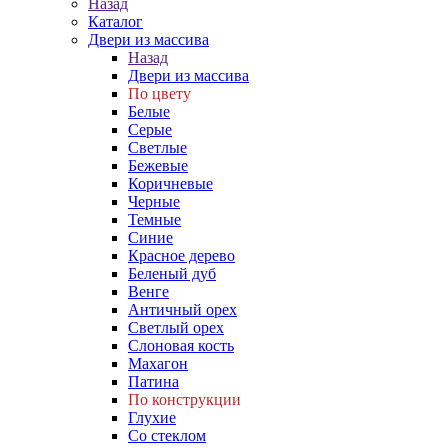
Назад
Каталог
Двери из массива
Назад
Двери из массива
По цвету
Белые
Серые
Светлые
Бежевые
Коричневые
Черные
Темные
Синие
Красное дерево
Беленый дуб
Венге
Античный орех
Светлый орех
Слоновая кость
Махагон
Патина
По конструкции
Глухие
Со стеклом