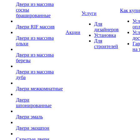
Двери из массива
сосны
Как купи
Услуги
брашированные
Усл
Для
Двери RIF массив
оп
дизайнеров
Акции
Усл
Установка
Двери из массива
дос
Для
ольхи
Гар
строителей
на 
Двери из массива
березы
Двери из массива
дуба
Двери межкомнатные
Двери
шпонированные
Двери эмаль
Двери экошпон
Скрытые двери