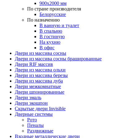
900х2000 мм
По стране производителя
Белорусские
По назначению
В ванную и туалет
В спальню
В гостиную
На кухню
В офис
Двери из массива сосны
Двери из массива сосны брашированные
Двери RIF массив
Двери из массива ольхи
Двери из массива березы
Двери из массива дуба
Двери межкомнатные
Двери шпонированные
Двери эмаль
Двери экошпон
Скрытые двери Invisible
Дверные системы
Рото
Пеналы
Раздвижные
Входные металлические двери