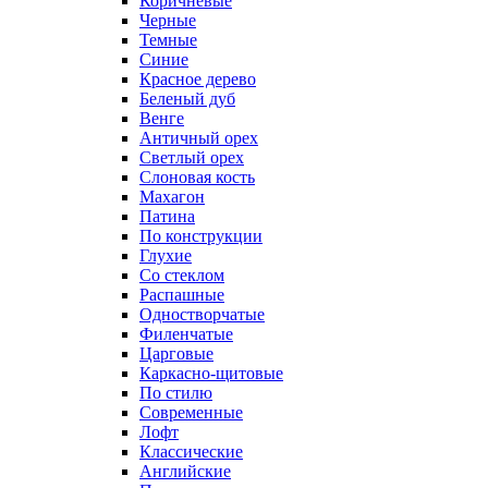
Коричневые
Черные
Темные
Синие
Красное дерево
Беленый дуб
Венге
Античный орех
Светлый орех
Слоновая кость
Махагон
Патина
По конструкции
Глухие
Со стеклом
Распашные
Одностворчатые
Филенчатые
Царговые
Каркасно-щитовые
По стилю
Современные
Лофт
Классические
Английские