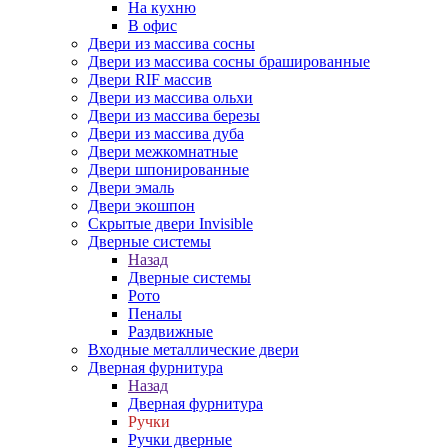
На кухню
В офис
Двери из массива сосны
Двери из массива сосны брашированные
Двери RIF массив
Двери из массива ольхи
Двери из массива березы
Двери из массива дуба
Двери межкомнатные
Двери шпонированные
Двери эмаль
Двери экошпон
Скрытые двери Invisible
Дверные системы
Назад
Дверные системы
Рото
Пеналы
Раздвижные
Входные металлические двери
Дверная фурнитура
Назад
Дверная фурнитура
Ручки
Ручки дверные