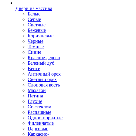
Двери из массива
Белые
Серые
Светлые
Бежевые
Коричневые
Черные
Темные
Синие
Красное дерево
Беленый дуб
Венге
Античный орех
Светлый орех
Слоновая кость
Махагон
Патина
Глухие
Со стеклом
Распашные
Одностворчатые
Филенчатые
Царговые
Каркасно-