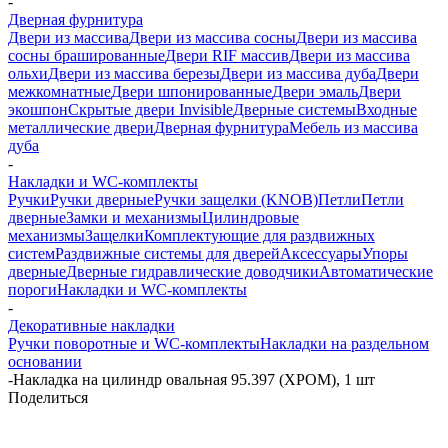
-
Дверная фурнитура
Двери из массива
Двери из массива сосны
Двери из массива
сосны брашированные
Двери RIF массив
Двери из массива
ольхи
Двери из массива березы
Двери из массива дуба
Двери
межкомнатные
Двери шпонированные
Двери эмаль
Двери
экошпон
Скрытые двери Invisible
Дверные системы
Входные
металлические двери
Дверная фурнитура
Мебель из массива
дуба
-
Накладки и WC-комплекты
Ручки
Ручки дверные
Ручки защелки (KNOB)
Петли
Петли
дверные
Замки и механизмы
Цилиндровые
механизмы
Защелки
Комплектующие для раздвижных
систем
Раздвижные системы для дверей
Аксессуары
Упоры
дверные
Дверные гидравлические доводчики
Автоматические
пороги
Накладки и WC-комплекты
-
Декоративные накладки
Ручки поворотные и WC-комплекты
Накладки на раздельном
основании
-
Накладка на цилиндр овальная 95.397 (ХРОМ), 1 шт
Поделиться