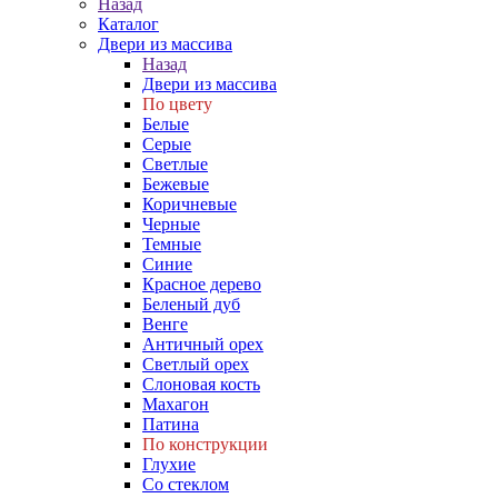
Назад
Каталог
Двери из массива
Назад
Двери из массива
По цвету
Белые
Серые
Светлые
Бежевые
Коричневые
Черные
Темные
Синие
Красное дерево
Беленый дуб
Венге
Античный орех
Светлый орех
Слоновая кость
Махагон
Патина
По конструкции
Глухие
Со стеклом