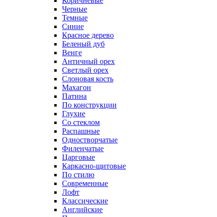
Коричневые
Черные
Темные
Синие
Красное дерево
Беленый дуб
Венге
Античный орех
Светлый орех
Слоновая кость
Махагон
Патина
По конструкции
Глухие
Со стеклом
Распашные
Одностворчатые
Филенчатые
Царговые
Каркасно-щитовые
По стилю
Современные
Лофт
Классические
Английские