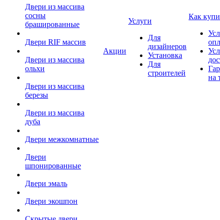
Двери из массива
сосны
Как купи
Услуги
брашированные
Усл
Для
Двери RIF массив
оп
дизайнеров
Акции
Усл
Установка
Двери из массива
дос
Для
ольхи
Гар
строителей
на 
Двери из массива
березы
Двери из массива
дуба
Двери межкомнатные
Двери
шпонированные
Двери эмаль
Двери экошпон
Скрытые двери