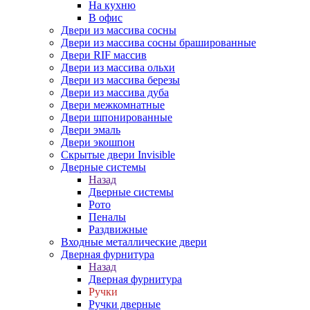
На кухню
В офис
Двери из массива сосны
Двери из массива сосны брашированные
Двери RIF массив
Двери из массива ольхи
Двери из массива березы
Двери из массива дуба
Двери межкомнатные
Двери шпонированные
Двери эмаль
Двери экошпон
Скрытые двери Invisible
Дверные системы
Назад
Дверные системы
Рото
Пеналы
Раздвижные
Входные металлические двери
Дверная фурнитура
Назад
Дверная фурнитура
Ручки
Ручки дверные