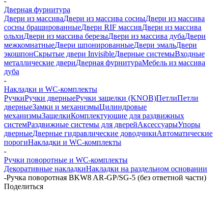
-
Дверная фурнитура
Двери из массива
Двери из массива сосны
Двери из массива
сосны брашированные
Двери RIF массив
Двери из массива
ольхи
Двери из массива березы
Двери из массива дуба
Двери
межкомнатные
Двери шпонированные
Двери эмаль
Двери
экошпон
Скрытые двери Invisible
Дверные системы
Входные
металлические двери
Дверная фурнитура
Мебель из массива
дуба
-
Накладки и WC-комплекты
Ручки
Ручки дверные
Ручки защелки (KNOB)
Петли
Петли
дверные
Замки и механизмы
Цилиндровые
механизмы
Защелки
Комплектующие для раздвижных
систем
Раздвижные системы для дверей
Аксессуары
Упоры
дверные
Дверные гидравлические доводчики
Автоматические
пороги
Накладки и WC-комплекты
-
Ручки поворотные и WC-комплекты
Декоративные накладки
Накладки на раздельном основании
-
Ручка поворотная BKW8 AR-GP/SG-5 (без ответной части)
Поделиться