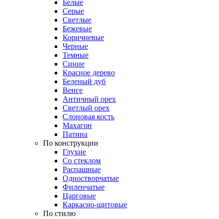
Белые
Серые
Светлые
Бежевые
Коричневые
Черные
Темные
Синие
Красное дерево
Беленый дуб
Венге
Античный орех
Светлый орех
Слоновая кость
Махагон
Патина
По конструкции
Глухие
Со стеклом
Распашные
Одностворчатые
Филенчатые
Царговые
Каркасно-щитовые
По стилю