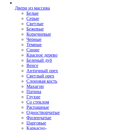
Двери из массива
Белые
Серые
Светлые
Бежевые
Коричневые
Черные
Темные
Синие
Красное дерево
Беленый дуб
Венге
Античный орех
Светлый орех
Слоновая кость
Махагон
Патина
Глухие
Со стеклом
Распашные
Одностворчатые
Филенчатые
Царговые
Каркасно-