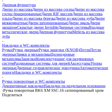
-
Дверная фурнитура
Двери из массива
Двери из массива сосны
Двери из массива
сосны брашированные
Двери RIF массив
Двери из массива
ольхи
Двери из массива березы
Двери из массива дуба
Двери
межкомнатные
Двери шпонированные
Двери эмаль
Двери
экошпон
Скрытые двери Invisible
Дверные системы
Входные
металлические двери
Дверная фурнитура
Мебель из массива
дуба
-
Накладки и WC-комплекты
Ручки
Ручки дверные
Ручки защелки (KNOB)
Петли
Петли
дверные
Замки и механизмы
Цилиндровые
механизмы
Защелки
Комплектующие для раздвижных
систем
Раздвижные системы для дверей
Аксессуары
Упоры
дверные
Дверные гидравлические доводчики
Автоматические
пороги
Накладки и WC-комплекты
-
Ручки поворотные и WC-комплекты
Декоративные накладки
Накладки на раздельном основании
-
Ручка поворотная BK6 XM SSC-16 сатинированный хром
Поделиться