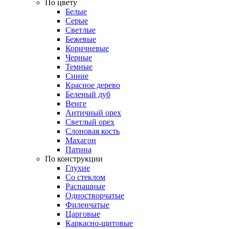
По цвету
Белые
Серые
Светлые
Бежевые
Коричневые
Черные
Темные
Синие
Красное дерево
Беленый дуб
Венге
Античный орех
Светлый орех
Слоновая кость
Махагон
Патина
По конструкции
Глухие
Со стеклом
Распашные
Одностворчатые
Филенчатые
Царговые
Каркасно-щитовые