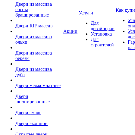
Двери из массива
сосны
Как купи
Услуги
брашированные
Усл
Для
Двери RIF массив
оп
дизайнеров
Акции
Усл
Установка
Двери из массива
дос
Для
ольхи
Гар
строителей
на 
Двери из массива
березы
Двери из массива
дуба
Двери межкомнатные
Двери
шпонированные
Двери эмаль
Двери экошпон
Скрытые двери