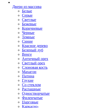
Двери из массива
Белые
Серые
Светлые
Бежевые
Коричневые
Черные
Темные
Синие
Красное дерево
Беленый дуб
Венге
Античный орех
Светлый орех
Слоновая кость
Махагон
Патина
Глухие
Со стеклом
Распашные
Одностворчатые
Филенчатые
Царговые
Каркасно-