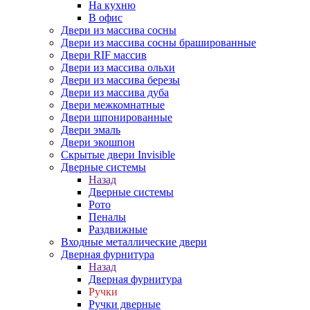
На кухню
В офис
Двери из массива сосны
Двери из массива сосны брашированные
Двери RIF массив
Двери из массива ольхи
Двери из массива березы
Двери из массива дуба
Двери межкомнатные
Двери шпонированные
Двери эмаль
Двери экошпон
Скрытые двери Invisible
Дверные системы
Назад
Дверные системы
Рото
Пеналы
Раздвижные
Входные металлические двери
Дверная фурнитура
Назад
Дверная фурнитура
Ручки
Ручки дверные