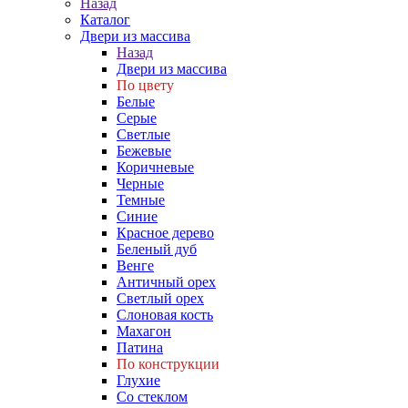
Назад
Каталог
Двери из массива
Назад
Двери из массива
По цвету
Белые
Серые
Светлые
Бежевые
Коричневые
Черные
Темные
Синие
Красное дерево
Беленый дуб
Венге
Античный орех
Светлый орех
Слоновая кость
Махагон
Патина
По конструкции
Глухие
Со стеклом