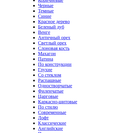
Коричневые
Черные
Темные
Синие
Красное дерево
Беленый дуб
Венге
Античный орех
Светлый орех
Слоновая кость
Махагон
Патина
По конструкции
Глухие
Со стеклом
Распашные
Одностворчатые
Филенчатые
Царговые
Каркасно-щитовые
По стилю
Современные
Лофт
Классические
Английские