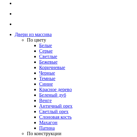
Двери из массива
По цвету
Белые
Серые
Светлые
Бежевые
Коричневые
Черные
Темные
Синие
Красное дерево
Беленый дуб
Венге
Античный орех
Светлый орех
Слоновая кость
Махагон
Патина
По конструкции