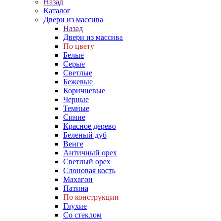
Назад
Каталог
Двери из массива
Назад
Двери из массива
По цвету
Белые
Серые
Светлые
Бежевые
Коричневые
Черные
Темные
Синие
Красное дерево
Беленый дуб
Венге
Античный орех
Светлый орех
Слоновая кость
Махагон
Патина
По конструкции
Глухие
Со стеклом