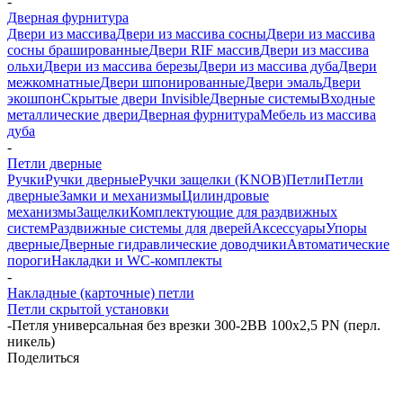
-
Дверная фурнитура
Двери из массива
Двери из массива сосны
Двери из массива
сосны брашированные
Двери RIF массив
Двери из массива
ольхи
Двери из массива березы
Двери из массива дуба
Двери
межкомнатные
Двери шпонированные
Двери эмаль
Двери
экошпон
Скрытые двери Invisible
Дверные системы
Входные
металлические двери
Дверная фурнитура
Мебель из массива
дуба
-
Петли дверные
Ручки
Ручки дверные
Ручки защелки (KNOB)
Петли
Петли
дверные
Замки и механизмы
Цилиндровые
механизмы
Защелки
Комплектующие для раздвижных
систем
Раздвижные системы для дверей
Аксессуары
Упоры
дверные
Дверные гидравлические доводчики
Автоматические
пороги
Накладки и WC-комплекты
-
Накладные (карточные) петли
Петли скрытой установки
-
Петля универсальная без врезки 300-2BB 100x2,5 PN (перл.
никель)
Поделиться