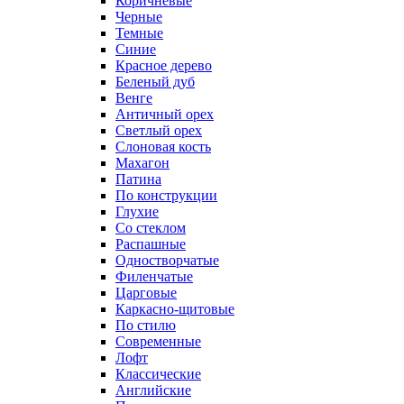
Коричневые
Черные
Темные
Синие
Красное дерево
Беленый дуб
Венге
Античный орех
Светлый орех
Слоновая кость
Махагон
Патина
По конструкции
Глухие
Со стеклом
Распашные
Одностворчатые
Филенчатые
Царговые
Каркасно-щитовые
По стилю
Современные
Лофт
Классические
Английские