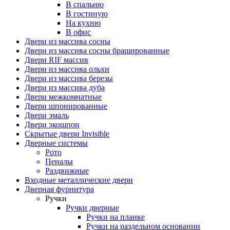
В спальню
В гостиную
На кухню
В офис
Двери из массива сосны
Двери из массива сосны брашированные
Двери RIF массив
Двери из массива ольхи
Двери из массива березы
Двери из массива дуба
Двери межкомнатные
Двери шпонированные
Двери эмаль
Двери экошпон
Скрытые двери Invisible
Дверные системы
Рото
Пеналы
Раздвижные
Входные металлические двери
Дверная фурнитура
Ручки
Ручки дверные
Ручки на планке
Ручки на раздельном основании