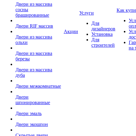
Двери из массива
сосны
Как купи
Услуги
брашированные
Усл
Для
Двери RIF массив
оп
дизайнеров
Акции
Усл
Установка
Двери из массива
дос
Для
ольхи
Гар
строителей
на 
Двери из массива
березы
Двери из массива
дуба
Двери межкомнатные
Двери
шпонированные
Двери эмаль
Двери экошпон
Скрытые двери