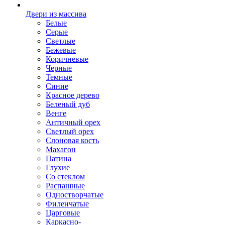
Двери из массива
Белые
Серые
Светлые
Бежевые
Коричневые
Черные
Темные
Синие
Красное дерево
Беленый дуб
Венге
Античный орех
Светлый орех
Слоновая кость
Махагон
Патина
Глухие
Со стеклом
Распашные
Одностворчатые
Филенчатые
Царговые
Каркасно-