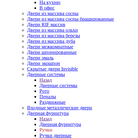
На кухню
В офис
Двери из массива сосны
Двери из массива сосны брашированные
Двери RIF массив
Двери из массива ольхи
Двери из массива березы
Двери из массива дуба
Двери межкомнатные
Двери шпонированные
Двери эмаль
Двери экошпон
Скрытые двери Invisible
Дверные системы
Назад
Дверные системы
Рото
Пеналы
Раздвижные
Входные металлические двери
Дверная фурнитура
Назад
Дверная фурнитура
Ручки
Ручки дверные