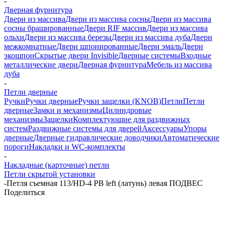
-
Дверная фурнитура
Двери из массива
Двери из массива сосны
Двери из массива
сосны брашированные
Двери RIF массив
Двери из массива
ольхи
Двери из массива березы
Двери из массива дуба
Двери
межкомнатные
Двери шпонированные
Двери эмаль
Двери
экошпон
Скрытые двери Invisible
Дверные системы
Входные
металлические двери
Дверная фурнитура
Мебель из массива
дуба
-
Петли дверные
Ручки
Ручки дверные
Ручки защелки (KNOB)
Петли
Петли
дверные
Замки и механизмы
Цилиндровые
механизмы
Защелки
Комплектующие для раздвижных
систем
Раздвижные системы для дверей
Аксессуары
Упоры
дверные
Дверные гидравлические доводчики
Автоматические
пороги
Накладки и WC-комплекты
-
Накладные (карточные) петли
Петли скрытой установки
-
Петля съемная 113/HD-4 PB left (латунь) левая ПОДВЕС
Поделиться