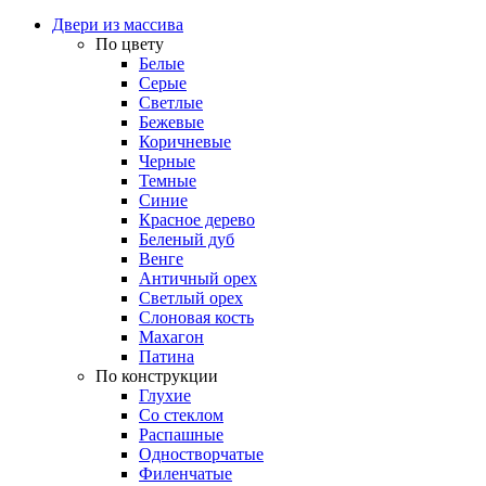
Двери из массива
По цвету
Белые
Серые
Светлые
Бежевые
Коричневые
Черные
Темные
Синие
Красное дерево
Беленый дуб
Венге
Античный орех
Светлый орех
Слоновая кость
Махагон
Патина
По конструкции
Глухие
Со стеклом
Распашные
Одностворчатые
Филенчатые