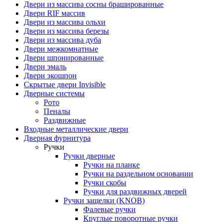
Двери из массива сосны брашированные
Двери RIF массив
Двери из массива ольхи
Двери из массива березы
Двери из массива дуба
Двери межкомнатные
Двери шпонированные
Двери эмаль
Двери экошпон
Скрытые двери Invisible
Дверные системы
Рото
Пеналы
Раздвижные
Входные металлические двери
Дверная фурнитура
Ручки
Ручки дверные
Ручки на планке
Ручки на раздельном основании
Ручки скобы
Ручки для раздвижных дверей
Ручки защелки (KNOB)
Фалевые ручки
Круглые поворотные ручки