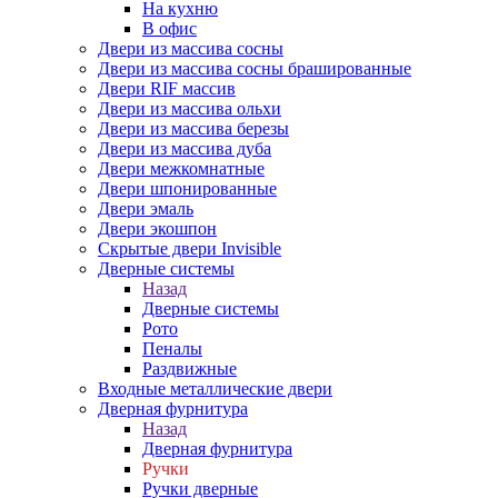
На кухню
В офис
Двери из массива сосны
Двери из массива сосны брашированные
Двери RIF массив
Двери из массива ольхи
Двери из массива березы
Двери из массива дуба
Двери межкомнатные
Двери шпонированные
Двери эмаль
Двери экошпон
Скрытые двери Invisible
Дверные системы
Назад
Дверные системы
Рото
Пеналы
Раздвижные
Входные металлические двери
Дверная фурнитура
Назад
Дверная фурнитура
Ручки
Ручки дверные