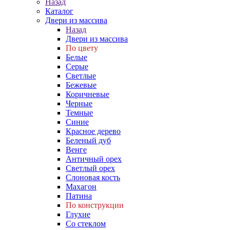
Назад
Каталог
Двери из массива
Назад
Двери из массива
По цвету
Белые
Серые
Светлые
Бежевые
Коричневые
Черные
Темные
Синие
Красное дерево
Беленый дуб
Венге
Античный орех
Светлый орех
Слоновая кость
Махагон
Патина
По конструкции
Глухие
Со стеклом