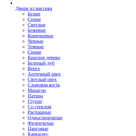
Двери из массива
Белые
Серые
Светлые
Бежевые
Коричневые
Черные
Темные
Синие
Красное дерево
Беленый дуб
Венге
Античный орех
Светлый орех
Слоновая кость
Махагон
Патина
Глухие
Со стеклом
Распашные
Одностворчатые
Филенчатые
Царговые
Каркасно-