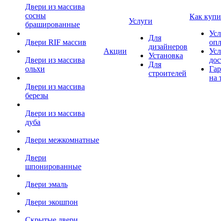
Двери из массива
сосны
Как купи
Услуги
брашированные
Усл
Для
Двери RIF массив
оп
дизайнеров
Акции
Усл
Установка
Двери из массива
дос
Для
ольхи
Гар
строителей
на 
Двери из массива
березы
Двери из массива
дуба
Двери межкомнатные
Двери
шпонированные
Двери эмаль
Двери экошпон
Скрытые двери