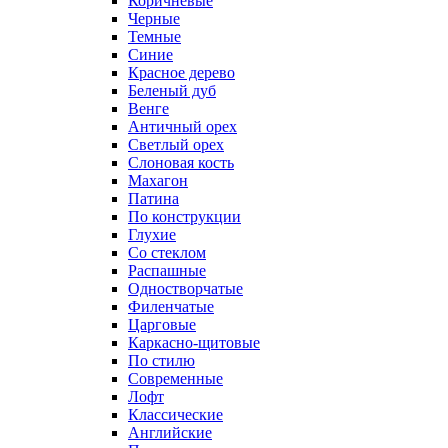
Коричневые
Черные
Темные
Синие
Красное дерево
Беленый дуб
Венге
Античный орех
Светлый орех
Слоновая кость
Махагон
Патина
По конструкции
Глухие
Со стеклом
Распашные
Одностворчатые
Филенчатые
Царговые
Каркасно-щитовые
По стилю
Современные
Лофт
Классические
Английские