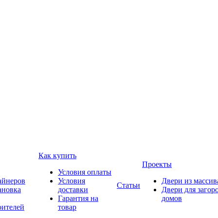
Как купить
Проекты
Условия оплаты
айнеров
Условия
Двери из массив
Статьи
ановка
доставки
Двери для загор
Гарантия на
домов
оителей
товар