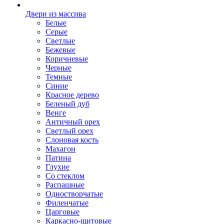
Двери из массива
Белые
Серые
Светлые
Бежевые
Коричневые
Черные
Темные
Синие
Красное дерево
Беленый дуб
Венге
Античный орех
Светлый орех
Слоновая кость
Махагон
Патина
Глухие
Со стеклом
Распашные
Одностворчатые
Филенчатые
Царговые
Каркасно-щитовые