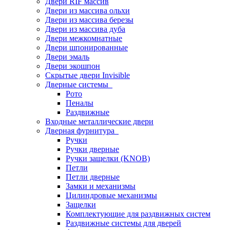
Двери RIF массив
Двери из массива ольхи
Двери из массива березы
Двери из массива дуба
Двери межкомнатные
Двери шпонированные
Двери эмаль
Двери экошпон
Скрытые двери Invisible
Дверные системы
Рото
Пеналы
Раздвижные
Входные металлические двери
Дверная фурнитура
Ручки
Ручки дверные
Ручки защелки (KNOB)
Петли
Петли дверные
Замки и механизмы
Цилиндровые механизмы
Защелки
Комплектующие для раздвижных систем
Раздвижные системы для дверей