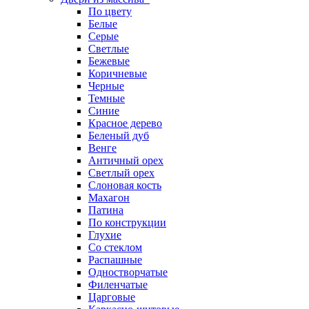
По цвету
Белые
Серые
Светлые
Бежевые
Коричневые
Черные
Темные
Синие
Красное дерево
Беленый дуб
Венге
Античный орех
Светлый орех
Слоновая кость
Махагон
Патина
По конструкции
Глухие
Со стеклом
Распашные
Одностворчатые
Филенчатые
Царговые