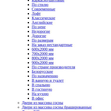
Каркасно-щитовые
По стилю
Современные
Лофт
Классические
Английские
По цене
Недорогие
Дорогие
По размерам
На заказ нестандартные
600х2000 мм
700х2000 мм
800х2000 мм
900х2000 мм
По стране производителя
Белорусские
По назначению
В ванную и туалет
В спальню
В гостиную
На кухню
В офис
Двери из массива сосны
Двери из массива сосны брашированные