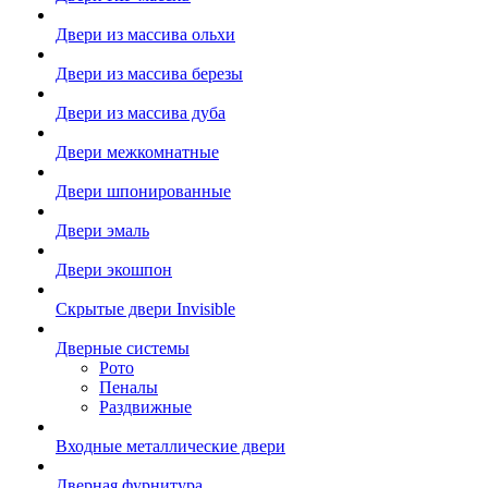
Двери из массива ольхи
Двери из массива березы
Двери из массива дуба
Двери межкомнатные
Двери шпонированные
Двери эмаль
Двери экошпон
Скрытые двери Invisible
Дверные системы
Рото
Пеналы
Раздвижные
Входные металлические двери
Дверная фурнитура