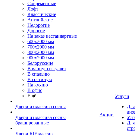
Современные
Лофт
Классические
Английские
Недорогие
Дорогие
На заказ нестандартные
600х2000 мм
700х2000 мм
800х2000 мм
900х2000 мм
Белорусские
В ванную и туалет
В спальню
В гостиную
На кухню
В офис
Ещё
Услуги
Двери из массива сосны
Для
диз
Акции
Двери из массива сосны
Уст
брашированные
Для
стр
Двери RIF массив