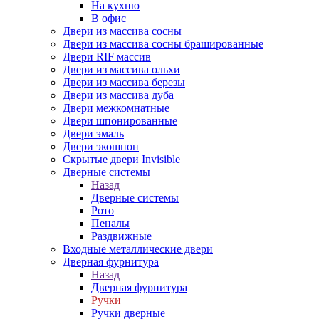
На кухню
В офис
Двери из массива сосны
Двери из массива сосны брашированные
Двери RIF массив
Двери из массива ольхи
Двери из массива березы
Двери из массива дуба
Двери межкомнатные
Двери шпонированные
Двери эмаль
Двери экошпон
Скрытые двери Invisible
Дверные системы
Назад
Дверные системы
Рото
Пеналы
Раздвижные
Входные металлические двери
Дверная фурнитура
Назад
Дверная фурнитура
Ручки
Ручки дверные