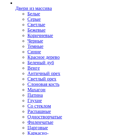
Двери из массива
Белые
Серые
Светлые
Бежевые
Коричневые
Черные
Темные
Синие
Красное дерево
Беленый дуб
Венге
Античный орех
Светлый орех
Слоновая кость
Махагон
Патина
Глухие
Со стеклом
Распашные
Одностворчатые
Филенчатые
Царговые
Каркасно-