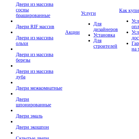
Двери из массива
сосны
Как купи
Услуги
брашированные
Усл
Для
Двери RIF массив
оп
дизайнеров
Акции
Усл
Установка
Двери из массива
дос
Для
ольхи
Гар
строителей
на 
Двери из массива
березы
Двери из массива
дуба
Двери межкомнатные
Двери
шпонированные
Двери эмаль
Двери экошпон
Скрытые двери