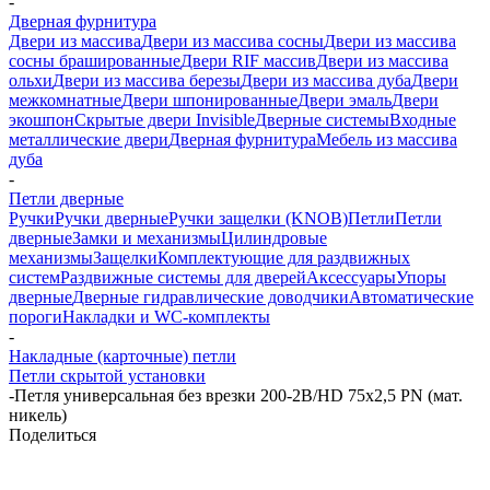
-
Дверная фурнитура
Двери из массива
Двери из массива сосны
Двери из массива
сосны брашированные
Двери RIF массив
Двери из массива
ольхи
Двери из массива березы
Двери из массива дуба
Двери
межкомнатные
Двери шпонированные
Двери эмаль
Двери
экошпон
Скрытые двери Invisible
Дверные системы
Входные
металлические двери
Дверная фурнитура
Мебель из массива
дуба
-
Петли дверные
Ручки
Ручки дверные
Ручки защелки (KNOB)
Петли
Петли
дверные
Замки и механизмы
Цилиндровые
механизмы
Защелки
Комплектующие для раздвижных
систем
Раздвижные системы для дверей
Аксессуары
Упоры
дверные
Дверные гидравлические доводчики
Автоматические
пороги
Накладки и WC-комплекты
-
Накладные (карточные) петли
Петли скрытой установки
-
Петля универсальная без врезки 200-2B/HD 75x2,5 PN (мат.
никель)
Поделиться