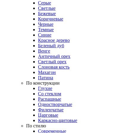
Серые
Светлые
Бежевые
Коричневые
Черные
Темные
Синие
Красное дерево
Беленый дуб
Венге
Античный орех
Светлый орех
Слоновая кость
Махагон
Патина
По конструкции
Глухие
Со стеклом
Распашные
Одностворчатые
Филенчатые
Царговые
Каркасно-щитовые
По стилю
Современные