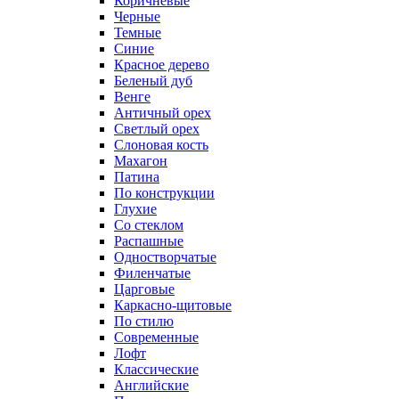
Коричневые
Черные
Темные
Синие
Красное дерево
Беленый дуб
Венге
Античный орех
Светлый орех
Слоновая кость
Махагон
Патина
По конструкции
Глухие
Со стеклом
Распашные
Одностворчатые
Филенчатые
Царговые
Каркасно-щитовые
По стилю
Современные
Лофт
Классические
Английские