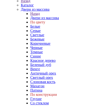
Назад
Каталог
Двери из массива
Назад
Двери из массива
По цвету
Белые
Серые
Светлые
Бежевые
Коричневые
Черные
Темные
Синие
Красное дерево
Беленый дуб
Венге
Античный орех
Светлый орех
Слоновая кость
Махагон
Патина
По конструкции
Глухие
Со стеклом