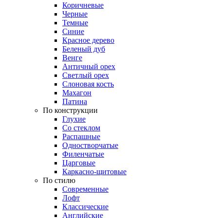
Коричневые
Черные
Темные
Синие
Красное дерево
Беленый дуб
Венге
Античный орех
Светлый орех
Слоновая кость
Махагон
Патина
По конструкции
Глухие
Со стеклом
Распашные
Одностворчатые
Филенчатые
Царговые
Каркасно-щитовые
По стилю
Современные
Лофт
Классические
Английские