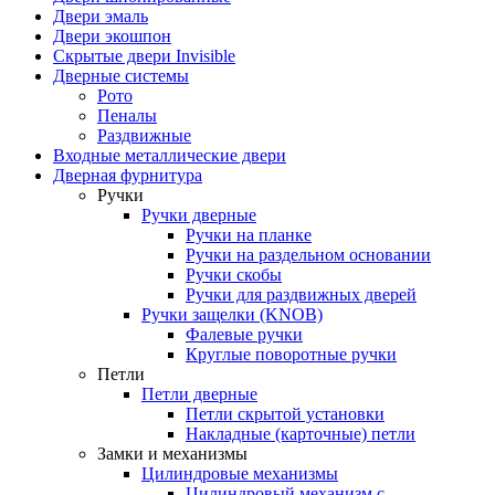
Двери эмаль
Двери экошпон
Скрытые двери Invisible
Дверные системы
Рото
Пеналы
Раздвижные
Входные металлические двери
Дверная фурнитура
Ручки
Ручки дверные
Ручки на планке
Ручки на раздельном основании
Ручки скобы
Ручки для раздвижных дверей
Ручки защелки (KNOB)
Фалевые ручки
Круглые поворотные ручки
Петли
Петли дверные
Петли скрытой установки
Накладные (карточные) петли
Замки и механизмы
Цилиндровые механизмы
Цилиндровый механизм с