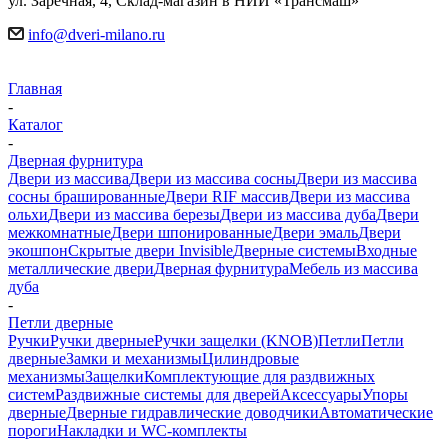
ул. Заречная, 4, Склад-магазин в НИИ «Трансмаш»
info@dveri-milano.ru
Главная
-
Каталог
-
Дверная фурнитура
Двери из массива
Двери из массива сосны
Двери из массива
сосны брашированные
Двери RIF массив
Двери из массива
ольхи
Двери из массива березы
Двери из массива дуба
Двери
межкомнатные
Двери шпонированные
Двери эмаль
Двери
экошпон
Скрытые двери Invisible
Дверные системы
Входные
металлические двери
Дверная фурнитура
Мебель из массива
дуба
-
Петли дверные
Ручки
Ручки дверные
Ручки защелки (KNOB)
Петли
Петли
дверные
Замки и механизмы
Цилиндровые
механизмы
Защелки
Комплектующие для раздвижных
систем
Раздвижные системы для дверей
Аксессуары
Упоры
дверные
Дверные гидравлические доводчики
Автоматические
пороги
Накладки и WC-комплекты