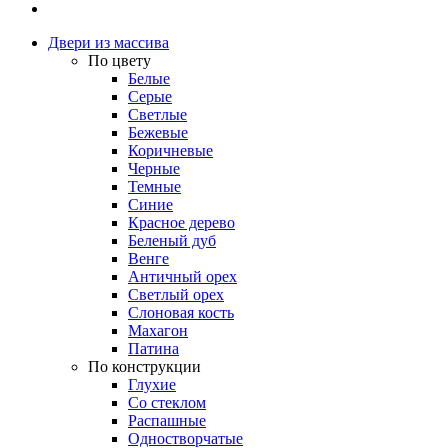
Двери из массива
По цвету
Белые
Серые
Светлые
Бежевые
Коричневые
Черные
Темные
Синие
Красное дерево
Беленый дуб
Венге
Античный орех
Светлый орех
Слоновая кость
Махагон
Патина
По конструкции
Глухие
Со стеклом
Распашные
Одностворчатые