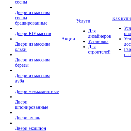
сосны
Двери из массива
сосны
Как купи
Услуги
брашированные
Усл
Для
Двери RIF массив
оп
дизайнеров
Акции
Усл
Установка
Двери из массива
дос
Для
ольхи
Гар
строителей
на 
Двери из массива
березы
Двери из массива
дуба
Двери межкомнатные
Двери
шпонированные
Двери эмаль
Двери экошпон