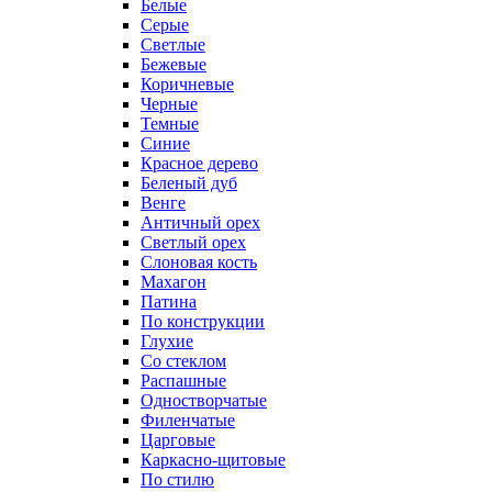
Белые
Серые
Светлые
Бежевые
Коричневые
Черные
Темные
Синие
Красное дерево
Беленый дуб
Венге
Античный орех
Светлый орех
Слоновая кость
Махагон
Патина
По конструкции
Глухие
Со стеклом
Распашные
Одностворчатые
Филенчатые
Царговые
Каркасно-щитовые
По стилю