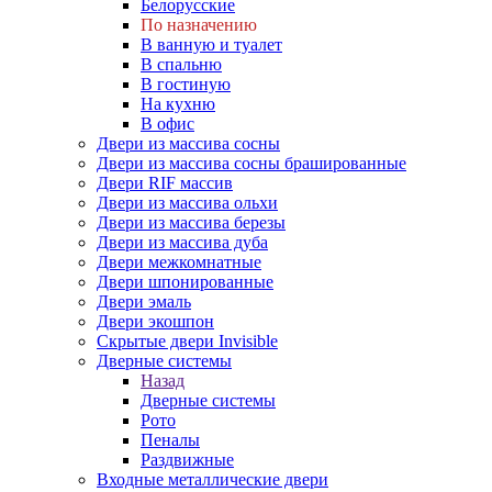
Белорусские
По назначению
В ванную и туалет
В спальню
В гостиную
На кухню
В офис
Двери из массива сосны
Двери из массива сосны брашированные
Двери RIF массив
Двери из массива ольхи
Двери из массива березы
Двери из массива дуба
Двери межкомнатные
Двери шпонированные
Двери эмаль
Двери экошпон
Скрытые двери Invisible
Дверные системы
Назад
Дверные системы
Рото
Пеналы
Раздвижные
Входные металлические двери