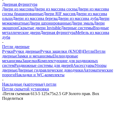
Дверная фурнитура
Двери из массива
Двери из массива сосны
Двери из массива
сосны брашированные
Двери RIF массив
Двери из массива
ольхи
Двери из массива березы
Двери из массива дуба
Двери
межкомнатные
Двери шпонированные
Двери эмаль
Двери
экошпон
Скрытые двери Invisible
Дверные системы
Входные
металлические двери
Дверная фурнитура
Мебель из массива
дуба
-
Петли дверные
Ручки
Ручки дверные
Ручки защелки (KNOB)
Петли
Петли
дверные
Замки и механизмы
Цилиндровые
механизмы
Защелки
Комплектующие для раздвижных
систем
Раздвижные системы для дверей
Аксессуары
Упоры
дверные
Дверные гидравлические доводчики
Автоматические
пороги
Накладки и WC-комплекты
-
Накладные (карточные) петли
Петли скрытой установки
-
Петля съемная 613-5 125х75х2.5 GP Золото прав. Box
Поделиться