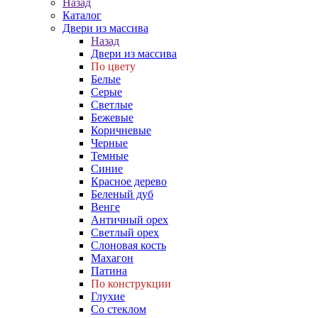
Назад
Каталог
Двери из массива
Назад
Двери из массива
По цвету
Белые
Серые
Светлые
Бежевые
Коричневые
Черные
Темные
Синие
Красное дерево
Беленый дуб
Венге
Античный орех
Светлый орех
Слоновая кость
Махагон
Патина
По конструкции
Глухие
Со стеклом