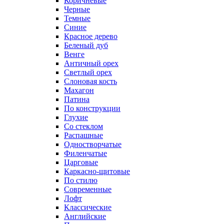
Коричневые
Черные
Темные
Синие
Красное дерево
Беленый дуб
Венге
Античный орех
Светлый орех
Слоновая кость
Махагон
Патина
По конструкции
Глухие
Со стеклом
Распашные
Одностворчатые
Филенчатые
Царговые
Каркасно-щитовые
По стилю
Современные
Лофт
Классические
Английские