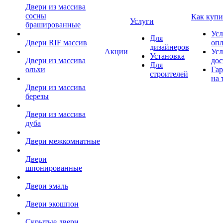
Двери из массива
сосны
Как купи
Услуги
брашированные
Усл
Для
Двери RIF массив
оп
дизайнеров
Акции
Усл
Установка
Двери из массива
дос
Для
ольхи
Гар
строителей
на 
Двери из массива
березы
Двери из массива
дуба
Двери межкомнатные
Двери
шпонированные
Двери эмаль
Двери экошпон
Скрытые двери