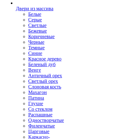
Двери из массива
Белые
Серые
Светлые
Бежевые
Коричневые
Черные
Темные
Синие
Красное дерево
Беленый дуб
Венге
Античный орех
Светлый орех
Слоновая кость
Махагон
Патина
Глухие
Со стеклом
Распашные
Одностворчатые
Филенчатые
Царговые
Каркасно-