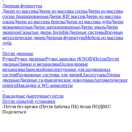
-
Дверная фурнитура
Двери из массива
Двери из массива сосны
Двери из массива
сосны брашированные
Двери RIF массив
Двери из массива
ольхи
Двери из массива березы
Двери из массива дуба
Двери
межкомнатные
Двери шпонированные
Двери эмаль
Двери
экошпон
Скрытые двери Invisible
Дверные системы
Входные
металлические двери
Дверная фурнитура
Мебель из массива
дуба
-
Петли дверные
Ручки
Ручки дверные
Ручки защелки (KNOB)
Петли
Петли
дверные
Замки и механизмы
Цилиндровые
механизмы
Защелки
Комплектующие для раздвижных
систем
Раздвижные системы для дверей
Аксессуары
Упоры
дверные
Дверные гидравлические доводчики
Автоматические
пороги
Накладки и WC-комплекты
-
Накладные (карточные) петли
Петли скрытой установки
-
Петля без врезки (Петля бабочка ПБ) белая ПОДВЕС
Поделиться