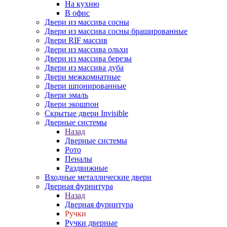
На кухню
В офис
Двери из массива сосны
Двери из массива сосны брашированные
Двери RIF массив
Двери из массива ольхи
Двери из массива березы
Двери из массива дуба
Двери межкомнатные
Двери шпонированные
Двери эмаль
Двери экошпон
Скрытые двери Invisible
Дверные системы
Назад
Дверные системы
Рото
Пеналы
Раздвижные
Входные металлические двери
Дверная фурнитура
Назад
Дверная фурнитура
Ручки
Ручки дверные