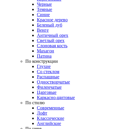
Черные
Темные
Синие
Красное дерево
Беленый дуб
Венге
Античный орех
Светлый орех
Слоновая кость
Махагон
Патина
По конструкции
Глухие
Со стеклом
Распашные
Одностворчатые
Филенчатые
Царговые
Каркасно-щитовые
По стилю
Современные
Лофт
Классические
Английские
По цене