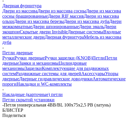
-
Дверная фурнитура
Двери из массива
Двери из массива сосны
Двери из массива
сосны брашированные
Двери RIF массив
Двери из массива
ольхи
Двери из массива березы
Двери из массива дуба
Двери
межкомнатные
Двери шпонированные
Двери эмаль
Двери
экошпон
Скрытые двери Invisible
Дверные системы
Входные
металлические двери
Дверная фурнитура
Мебель из массива
дуба
-
Петли дверные
Ручки
Ручки дверные
Ручки защелки (KNOB)
Петли
Петли
дверные
Замки и механизмы
Цилиндровые
механизмы
Защелки
Комплектующие для раздвижных
систем
Раздвижные системы для дверей
Аксессуары
Упоры
дверные
Дверные гидравлические доводчики
Автоматические
пороги
Накладки и WC-комплекты
-
Накладные (карточные) петли
Петли скрытой установки
-
Петля универсальная 4BB/BL 100x75x2,5 PB (латунь)
БЛИСТЕР
Поделиться