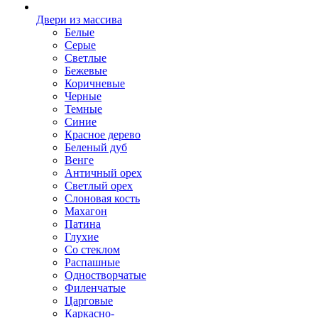
Двери из массива
Белые
Серые
Светлые
Бежевые
Коричневые
Черные
Темные
Синие
Красное дерево
Беленый дуб
Венге
Античный орех
Светлый орех
Слоновая кость
Махагон
Патина
Глухие
Со стеклом
Распашные
Одностворчатые
Филенчатые
Царговые
Каркасно-