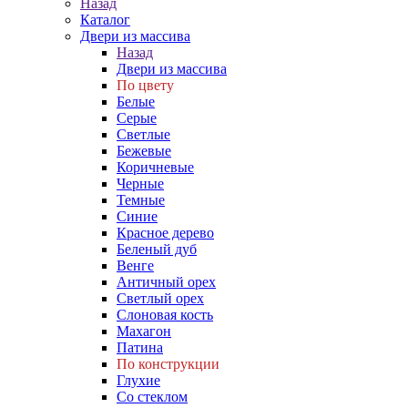
Назад
Каталог
Двери из массива
Назад
Двери из массива
По цвету
Белые
Серые
Светлые
Бежевые
Коричневые
Черные
Темные
Синие
Красное дерево
Беленый дуб
Венге
Античный орех
Светлый орех
Слоновая кость
Махагон
Патина
По конструкции
Глухие
Со стеклом