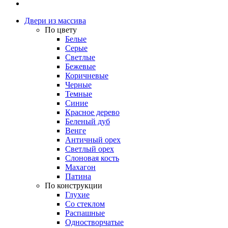
Двери из массива
По цвету
Белые
Серые
Светлые
Бежевые
Коричневые
Черные
Темные
Синие
Красное дерево
Беленый дуб
Венге
Античный орех
Светлый орех
Слоновая кость
Махагон
Патина
По конструкции
Глухие
Со стеклом
Распашные
Одностворчатые