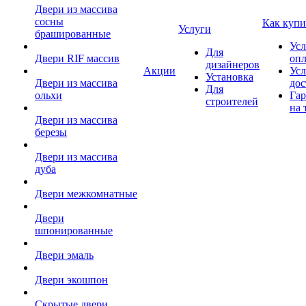
Двери из массива
сосны
Как купи
Услуги
брашированные
Усл
Для
Двери RIF массив
оп
дизайнеров
Акции
Усл
Установка
Двери из массива
дос
Для
ольхи
Гар
строителей
на 
Двери из массива
березы
Двери из массива
дуба
Двери межкомнатные
Двери
шпонированные
Двери эмаль
Двери экошпон
Скрытые двери