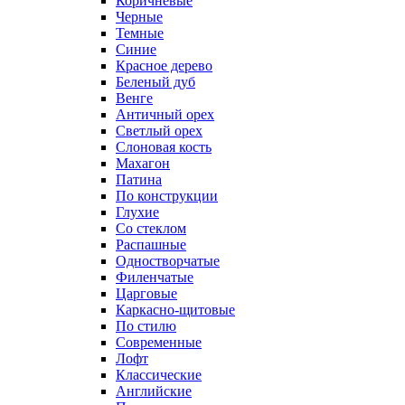
Коричневые
Черные
Темные
Синие
Красное дерево
Беленый дуб
Венге
Античный орех
Светлый орех
Слоновая кость
Махагон
Патина
По конструкции
Глухие
Со стеклом
Распашные
Одностворчатые
Филенчатые
Царговые
Каркасно-щитовые
По стилю
Современные
Лофт
Классические
Английские