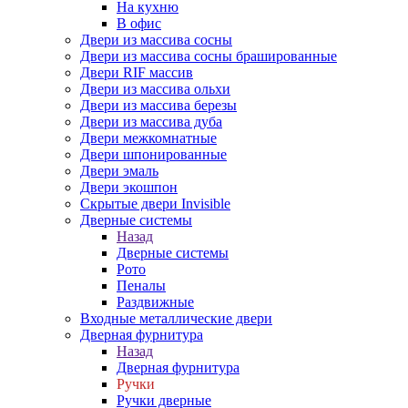
На кухню
В офис
Двери из массива сосны
Двери из массива сосны брашированные
Двери RIF массив
Двери из массива ольхи
Двери из массива березы
Двери из массива дуба
Двери межкомнатные
Двери шпонированные
Двери эмаль
Двери экошпон
Скрытые двери Invisible
Дверные системы
Назад
Дверные системы
Рото
Пеналы
Раздвижные
Входные металлические двери
Дверная фурнитура
Назад
Дверная фурнитура
Ручки
Ручки дверные