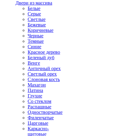
Двери из массива
Белые
Серые
Светлые
Бежевые
Коричневые
Черные
Темные
Синие
Красное дерево
Беленый дуб
Венге
Античный орех
Светлый орех
Слоновая кость
Махагон
Патина
Глухие
Со стеклом
Распашные
Одностворчатые
Филенчатые
Царговые
Каркасно-
щитовые