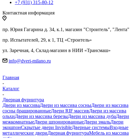
+7 (931) 315-80-12
Контактная информация
пр. Юрия Гагарина д. 34, к.1, магазин "Строитель", "Лента"
пр. Испытателей, 29, к 1, ТЦ «Строитель»
ул. Заречная, 4, Склад-магазин в НИИ «Трансмаш»
info@dveri-milano.ru
Главная
-
Каталог
-
Дверная фурнитура
Двери из массива
Двери из массива сосны
Двери из массива
сосны брашированные
Двери RIF массив
Двери из массива
ольхи
Двери из массива березы
Двери из массива дуба
Двери
межкомнатные
Двери шпонированные
Двери эмаль
Двери
экошпон
Скрытые двери Invisible
Дверные системы
Входные
металлические двери
Дверная фурнитура
Мебель из массива