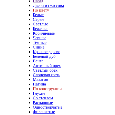
Назад
Двери из массива
По цвету
Белые
Серые
Светлые
Бежевые
Коричневые
Черные
Темные
Синие
Красное дерево
Беленый дуб
Венге
Античный орех
Светлый орех
Слоновая кость
Махагон
Патина
По конструкции
Глухие
Со стеклом
Распашные
Одностворчатые
Филенчатые