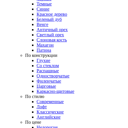
Темные
Синие
Красное дерево
Беленый дуб
Венге
Античный орех
Светлый орех
Слоновая кость
Махагон
Патина
По конструкции
Глухие
Со стеклом
Распашные
Одностворчатые
Филенчатые
Царговые
Каркасно-щитовые
По стилю
Современные
Лофт
Классические
Английские
По цене
Недорогие