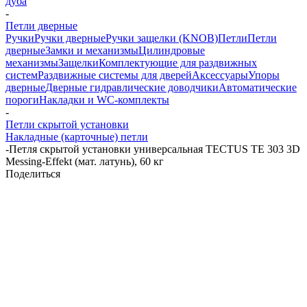
дуба
-
Петли дверные
Ручки
Ручки дверные
Ручки защелки (KNOB)
Петли
Петли
дверные
Замки и механизмы
Цилиндровые
механизмы
Защелки
Комплектующие для раздвижных
систем
Раздвижные системы для дверей
Аксессуары
Упоры
дверные
Дверные гидравлические доводчики
Автоматические
пороги
Накладки и WC-комплекты
-
Петли скрытой установки
Накладные (карточные) петли
-
Петля скрытой установки универсальная TECTUS TE 303 3D
Messing-Effekt (мат. латунь), 60 кг
Поделиться