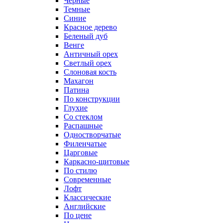
Черные
Темные
Синие
Красное дерево
Беленый дуб
Венге
Античный орех
Светлый орех
Слоновая кость
Махагон
Патина
По конструкции
Глухие
Со стеклом
Распашные
Одностворчатые
Филенчатые
Царговые
Каркасно-щитовые
По стилю
Современные
Лофт
Классические
Английские
По цене