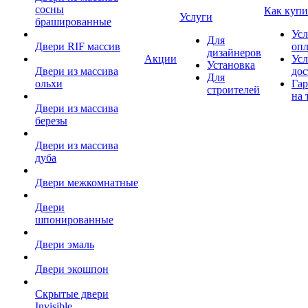
сосны
Как купи
Услуги
брашированные
Усл
Для
Двери RIF массив
оп
дизайнеров
Акции
Усл
Установка
Двери из массива
дос
Для
ольхи
Гар
строителей
на 
Двери из массива
березы
Двери из массива
дуба
Двери межкомнатные
Двери
шпонированные
Двери эмаль
Двери экошпон
Скрытые двери
Invisible