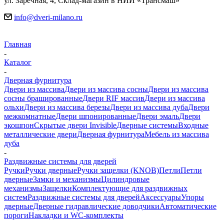
ул. Заречная, 4, Склад-магазин в НИИ «Трансмаш»
info@dveri-milano.ru
Главная
-
Каталог
-
Дверная фурнитура
Двери из массива
Двери из массива сосны
Двери из массива
сосны брашированные
Двери RIF массив
Двери из массива
ольхи
Двери из массива березы
Двери из массива дуба
Двери
межкомнатные
Двери шпонированные
Двери эмаль
Двери
экошпон
Скрытые двери Invisible
Дверные системы
Входные
металлические двери
Дверная фурнитура
Мебель из массива
дуба
-
Раздвижные системы для дверей
Ручки
Ручки дверные
Ручки защелки (KNOB)
Петли
Петли
дверные
Замки и механизмы
Цилиндровые
механизмы
Защелки
Комплектующие для раздвижных
систем
Раздвижные системы для дверей
Аксессуары
Упоры
дверные
Дверные гидравлические доводчики
Автоматические
пороги
Накладки и WC-комплекты