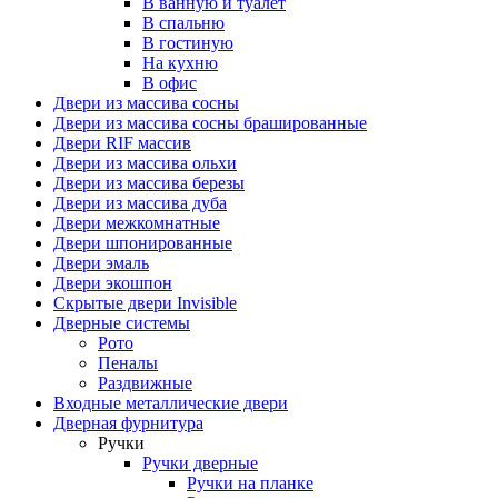
В ванную и туалет
В спальню
В гостиную
На кухню
В офис
Двери из массива сосны
Двери из массива сосны брашированные
Двери RIF массив
Двери из массива ольхи
Двери из массива березы
Двери из массива дуба
Двери межкомнатные
Двери шпонированные
Двери эмаль
Двери экошпон
Скрытые двери Invisible
Дверные системы
Рото
Пеналы
Раздвижные
Входные металлические двери
Дверная фурнитура
Ручки
Ручки дверные
Ручки на планке