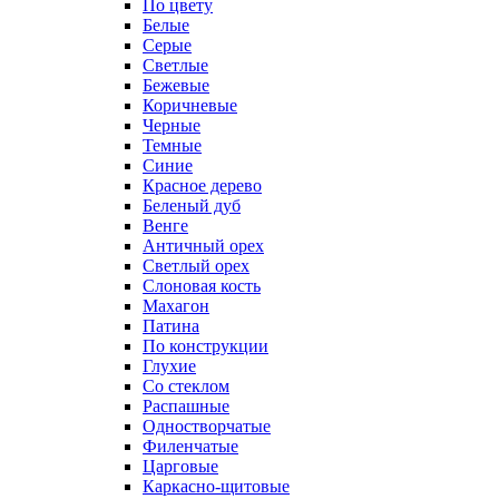
По цвету
Белые
Серые
Светлые
Бежевые
Коричневые
Черные
Темные
Синие
Красное дерево
Беленый дуб
Венге
Античный орех
Светлый орех
Слоновая кость
Махагон
Патина
По конструкции
Глухие
Со стеклом
Распашные
Одностворчатые
Филенчатые
Царговые
Каркасно-щитовые