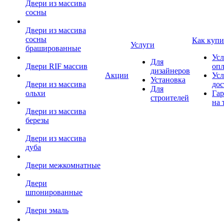
Двери из массива
сосны
Двери из массива
сосны
Как купи
Услуги
брашированные
Усл
Для
Двери RIF массив
оп
дизайнеров
Акции
Усл
Установка
Двери из массива
дос
Для
ольхи
Гар
строителей
на 
Двери из массива
березы
Двери из массива
дуба
Двери межкомнатные
Двери
шпонированные
Двери эмаль