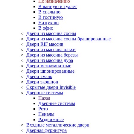
По назначению
В ванную и туалет
В спальню
В гостиную
На кухню
В офис
Двери из массива сосны
Двери из массива сосны брашированные
Двери RIF массив
Двери из массива ольхи
Двери из массива березы
Двери из массива дуба
Двери межкомнатные
Двери шпонированные
Двери эмаль
Двери экошпон
Скрытые двери Invisible
Дверные системы
Назад
Дверные системы
Рото
Пеналы
Раздвижные
Входные металлические двери
Дверная фурнитура