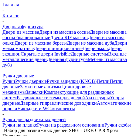
Главная
-
Каталог
-
Дверная фурнитура
Двери из массива
Двери из массива сосны
Двери из массива
сосны брашированные
Двери RIF массив
Двери из массива
ольхи
Двери из массива березы
Двери из массива дуба
Двери
межкомнатные
Двери шпонированные
Двери эмаль
Двери
экошпон
Скрытые двери Invisible
Дверные системы
Входные
металлические двери
Дверная фурнитура
Мебель из массива
дуба
-
Ручки дверные
Ручки
Ручки дверные
Ручки защелки (KNOB)
Петли
Петли
дверные
Замки и механизмы
Цилиндровые
механизмы
Защелки
Комплектующие для раздвижных
систем
Раздвижные системы для дверей
Аксессуары
Упоры
дверные
Дверные гидравлические доводчики
Автоматические
пороги
Накладки и WC-комплекты
-
Ручки для раздвижных дверей
Ручки на планке
Ручки на раздельном основании
Ручки скобы
-
Набор для раздвижных дверей SH011 URB СР-8 Хром
Поделиться