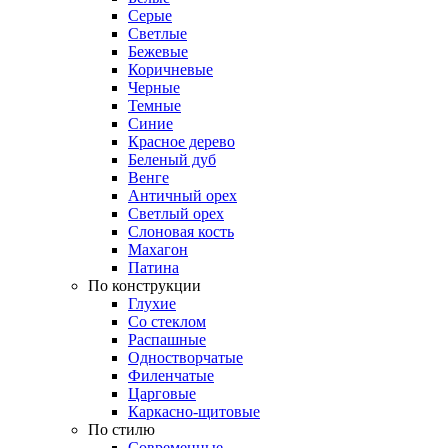
Серые
Светлые
Бежевые
Коричневые
Черные
Темные
Синие
Красное дерево
Беленый дуб
Венге
Античный орех
Светлый орех
Слоновая кость
Махагон
Патина
По конструкции
Глухие
Со стеклом
Распашные
Одностворчатые
Филенчатые
Царговые
Каркасно-щитовые
По стилю
Современные