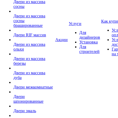
Двери из массива
сосны
Двери из массива
сосны
Как купи
Услуги
брашированные
Усл
Для
Двери RIF массив
оп
дизайнеров
Акции
Усл
Установка
Двери из массива
дос
Для
ольхи
Гар
строителей
на 
Двери из массива
березы
Двери из массива
дуба
Двери межкомнатные
Двери
шпонированные
Двери эмаль