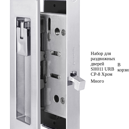
Набор для
раздвижных
дверей
В
SH011 URB
корзи
СР-8 Хром
Много