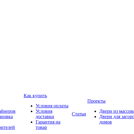
Как купить
Проекты
Условия оплаты
айнеров
Условия
Двери из массив
Статьи
ановка
доставки
Двери для загор
Гарантия на
домов
оителей
товар