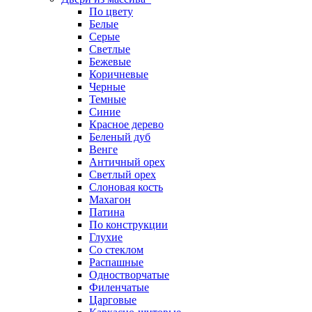
По цвету
Белые
Серые
Светлые
Бежевые
Коричневые
Черные
Темные
Синие
Красное дерево
Беленый дуб
Венге
Античный орех
Светлый орех
Слоновая кость
Махагон
Патина
По конструкции
Глухие
Со стеклом
Распашные
Одностворчатые
Филенчатые
Царговые