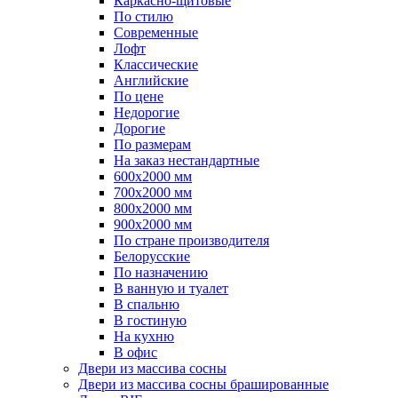
Каркасно-щитовые
По стилю
Современные
Лофт
Классические
Английские
По цене
Недорогие
Дорогие
По размерам
На заказ нестандартные
600х2000 мм
700х2000 мм
800х2000 мм
900х2000 мм
По стране производителя
Белорусские
По назначению
В ванную и туалет
В спальню
В гостиную
На кухню
В офис
Двери из массива сосны
Двери из массива сосны брашированные