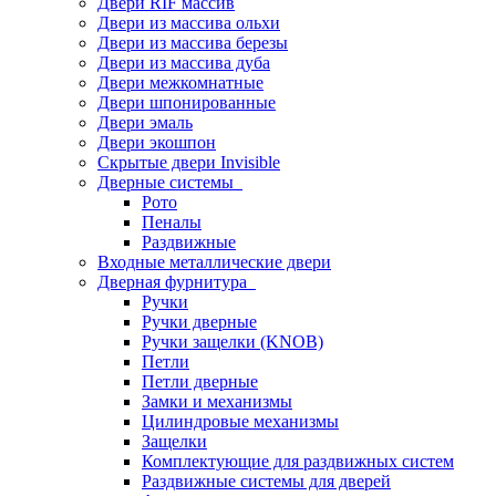
Двери RIF массив
Двери из массива ольхи
Двери из массива березы
Двери из массива дуба
Двери межкомнатные
Двери шпонированные
Двери эмаль
Двери экошпон
Скрытые двери Invisible
Дверные системы
Рото
Пеналы
Раздвижные
Входные металлические двери
Дверная фурнитура
Ручки
Ручки дверные
Ручки защелки (KNOB)
Петли
Петли дверные
Замки и механизмы
Цилиндровые механизмы
Защелки
Комплектующие для раздвижных систем
Раздвижные системы для дверей