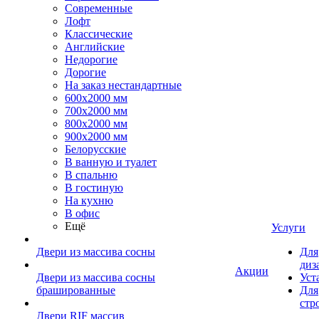
Современные
Лофт
Классические
Английские
Недорогие
Дорогие
На заказ нестандартные
600х2000 мм
700х2000 мм
800х2000 мм
900х2000 мм
Белорусские
В ванную и туалет
В спальню
В гостиную
На кухню
В офис
Ещё
Услуги
Двери из массива сосны
Для
диз
Акции
Двери из массива сосны
Уст
брашированные
Для
стр
Двери RIF массив