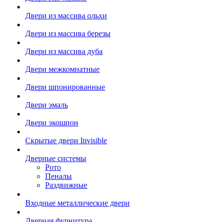
Двери из массива ольхи
Двери из массива березы
Двери из массива дуба
Двери межкомнатные
Двери шпонированные
Двери эмаль
Двери экошпон
Скрытые двери Invisible
Дверные системы
Рото
Пеналы
Раздвижные
Входные металлические двери
Дверная фурнитура