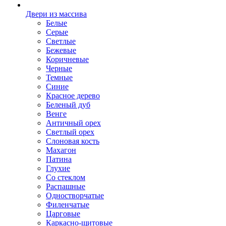
Двери из массива
Белые
Серые
Светлые
Бежевые
Коричневые
Черные
Темные
Синие
Красное дерево
Беленый дуб
Венге
Античный орех
Светлый орех
Слоновая кость
Махагон
Патина
Глухие
Со стеклом
Распашные
Одностворчатые
Филенчатые
Царговые
Каркасно-щитовые