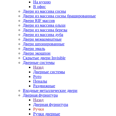
На кухню
В офис
Двери из массива сосны
Двери из массива сосны брашированные
Двери RIF массив
Двери из массива ольхи
Двери из массива березы
Двери из массива дуба
Двери межкомнатные
Двери шпонированные
Двери эмаль
Двери экошпон
Скрытые двери Invisible
Дверные системы
Назад
Дверные системы
Рото
Пеналы
Раздвижные
Входные металлические двери
Дверная фурнитура
Назад
Дверная фурнитура
Ручки
Ручки дверные