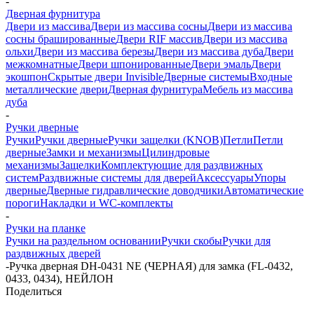
-
Дверная фурнитура
Двери из массива
Двери из массива сосны
Двери из массива
сосны брашированные
Двери RIF массив
Двери из массива
ольхи
Двери из массива березы
Двери из массива дуба
Двери
межкомнатные
Двери шпонированные
Двери эмаль
Двери
экошпон
Скрытые двери Invisible
Дверные системы
Входные
металлические двери
Дверная фурнитура
Мебель из массива
дуба
-
Ручки дверные
Ручки
Ручки дверные
Ручки защелки (KNOB)
Петли
Петли
дверные
Замки и механизмы
Цилиндровые
механизмы
Защелки
Комплектующие для раздвижных
систем
Раздвижные системы для дверей
Аксессуары
Упоры
дверные
Дверные гидравлические доводчики
Автоматические
пороги
Накладки и WC-комплекты
-
Ручки на планке
Ручки на раздельном основании
Ручки скобы
Ручки для
раздвижных дверей
-
Ручка дверная DH-0431 NE (ЧЕРНАЯ) для замка (FL-0432,
0433, 0434), НЕЙЛОН
Поделиться