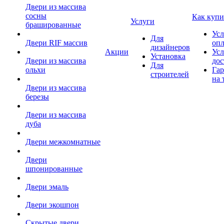
Двери из массива
сосны
Как купи
Услуги
брашированные
Усл
Для
Двери RIF массив
оп
дизайнеров
Акции
Усл
Установка
Двери из массива
дос
Для
ольхи
Гар
строителей
на 
Двери из массива
березы
Двери из массива
дуба
Двери межкомнатные
Двери
шпонированные
Двери эмаль
Двери экошпон
Скрытые двери