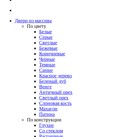
Двери из массива
По цвету
Белые
Серые
Светлые
Бежевые
Коричневые
Черные
Темные
Синие
Красное дерево
Беленый дуб
Венге
Античный орех
Светлый орех
Слоновая кость
Махагон
Патина
По конструкции
Глухие
Со стеклом
Распашные