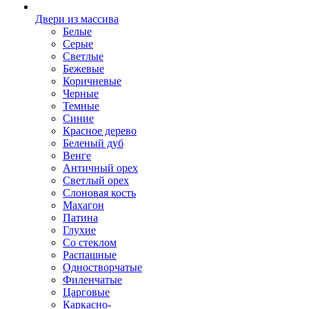
Двери из массива
Белые
Серые
Светлые
Бежевые
Коричневые
Черные
Темные
Синие
Красное дерево
Беленый дуб
Венге
Античный орех
Светлый орех
Слоновая кость
Махагон
Патина
Глухие
Со стеклом
Распашные
Одностворчатые
Филенчатые
Царговые
Каркасно-