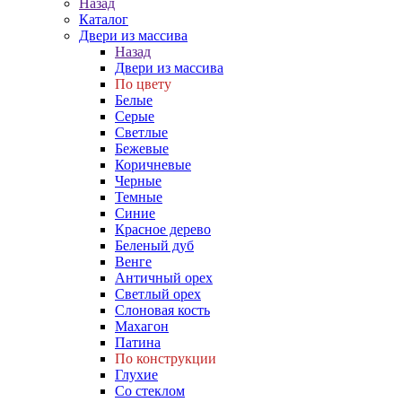
Назад
Каталог
Двери из массива
Назад
Двери из массива
По цвету
Белые
Серые
Светлые
Бежевые
Коричневые
Черные
Темные
Синие
Красное дерево
Беленый дуб
Венге
Античный орех
Светлый орех
Слоновая кость
Махагон
Патина
По конструкции
Глухие
Со стеклом