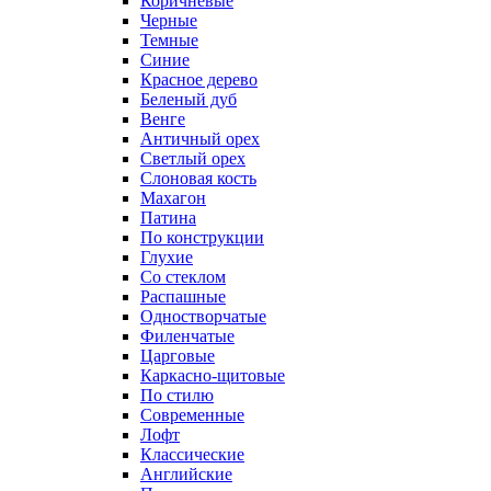
Коричневые
Черные
Темные
Синие
Красное дерево
Беленый дуб
Венге
Античный орех
Светлый орех
Слоновая кость
Махагон
Патина
По конструкции
Глухие
Со стеклом
Распашные
Одностворчатые
Филенчатые
Царговые
Каркасно-щитовые
По стилю
Современные
Лофт
Классические
Английские