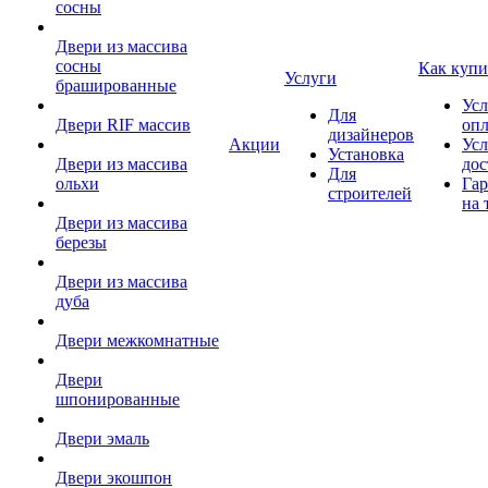
сосны
Двери из массива
сосны
Как купи
Услуги
брашированные
Усл
Для
Двери RIF массив
оп
дизайнеров
Акции
Усл
Установка
Двери из массива
дос
Для
ольхи
Гар
строителей
на 
Двери из массива
березы
Двери из массива
дуба
Двери межкомнатные
Двери
шпонированные
Двери эмаль
Двери экошпон