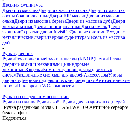
Дверная фурнитура
Двери из массива
Двери из массива сосны
Двери из массива
сосны брашированные
Двери RIF массив
Двери из массива
ольхи
Двери из массива березы
Двери из массива дуба
Двери
межкомнатные
Двери шпонированные
Двери эмаль
Двери
экошпон
Скрытые двери Invisible
Дверные системы
Входные
металлические двери
Дверная фурнитура
Мебель из массива
дуба
-
Ручки дверные
Ручки
Ручки дверные
Ручки защелки (KNOB)
Петли
Петли
дверные
Замки и механизмы
Цилиндровые
механизмы
Защелки
Комплектующие для раздвижных
систем
Раздвижные системы для дверей
Аксессуары
Упоры
дверные
Дверные гидравлические доводчики
Автоматические
пороги
Накладки и WC-комплекты
-
Ручки на раздельном основании
Ручки на планке
Ручки скобы
Ручки для раздвижных дверей
-
Ручка раздельная Silvia CL1 AS/LWP-109 Античное серебро/
беж фарфор
Поделиться