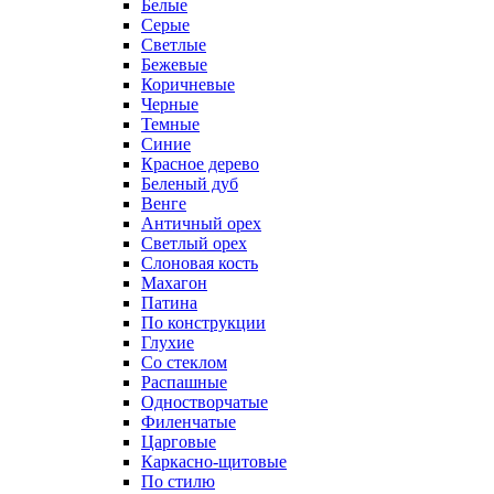
Белые
Серые
Светлые
Бежевые
Коричневые
Черные
Темные
Синие
Красное дерево
Беленый дуб
Венге
Античный орех
Светлый орех
Слоновая кость
Махагон
Патина
По конструкции
Глухие
Со стеклом
Распашные
Одностворчатые
Филенчатые
Царговые
Каркасно-щитовые
По стилю