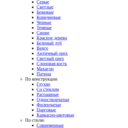
Серые
Светлые
Бежевые
Коричневые
Черные
Темные
Синие
Красное дерево
Беленый дуб
Венге
Античный орех
Светлый орех
Слоновая кость
Махагон
Патина
По конструкции
Глухие
Со стеклом
Распашные
Одностворчатые
Филенчатые
Царговые
Каркасно-щитовые
По стилю
Современные