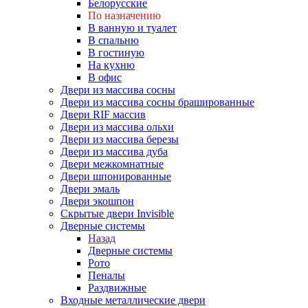
Белорусские
По назначению
В ванную и туалет
В спальню
В гостиную
На кухню
В офис
Двери из массива сосны
Двери из массива сосны брашированные
Двери RIF массив
Двери из массива ольхи
Двери из массива березы
Двери из массива дуба
Двери межкомнатные
Двери шпонированные
Двери эмаль
Двери экошпон
Скрытые двери Invisible
Дверные системы
Назад
Дверные системы
Рото
Пеналы
Раздвижные
Входные металлические двери