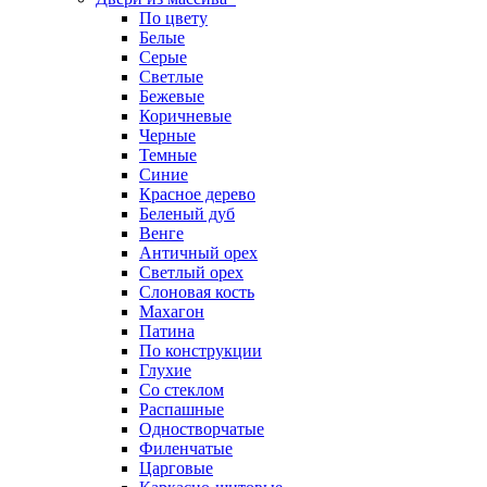
По цвету
Белые
Серые
Светлые
Бежевые
Коричневые
Черные
Темные
Синие
Красное дерево
Беленый дуб
Венге
Античный орех
Светлый орех
Слоновая кость
Махагон
Патина
По конструкции
Глухие
Со стеклом
Распашные
Одностворчатые
Филенчатые
Царговые