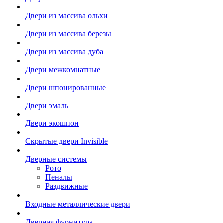
Двери из массива ольхи
Двери из массива березы
Двери из массива дуба
Двери межкомнатные
Двери шпонированные
Двери эмаль
Двери экошпон
Скрытые двери Invisible
Дверные системы
Рото
Пеналы
Раздвижные
Входные металлические двери
Дверная фурнитура