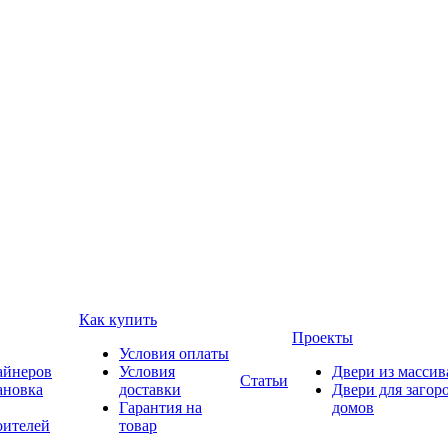
Как купить
Проекты
Условия оплаты
айнеров
Условия
Двери из массив
Статьи
ановка
доставки
Двери для загор
Гарантия на
домов
оителей
товар