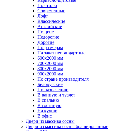
Каркасно-щитовые
По стилю
Современные
Лофт
Классические
Английские
По цене
Недорогие
Дорогие
По размерам
На заказ нестандартные
600х2000 мм
700х2000 мм
800х2000 мм
900х2000 мм
По стране производителя
Белорусские
По назначению
В ванную и туалет
В спальню
В гостиную
На кухню
В офис
Двери из массива сосны
Двери из массива сосны брашированные