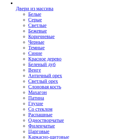
Двери из массива
Белые
Серые
Светлые
Бежевые
Коричневые
Черные
Темные
Синие
Красное дерево
Беленый дуб
Венге
Античный орех
Светлый орех
Слоновая кость
Махагон
Патина
Глухие
Со стеклом
Распашные
Одностворчатые
Филенчатые
Царговые
Каркасно-щитовые