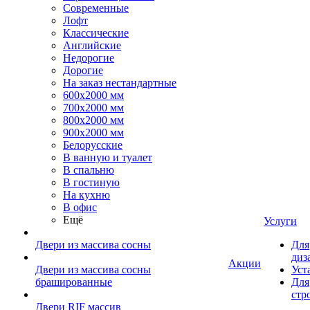
Современные
Лофт
Классические
Английские
Недорогие
Дорогие
На заказ нестандартные
600х2000 мм
700х2000 мм
800х2000 мм
900х2000 мм
Белорусские
В ванную и туалет
В спальню
В гостиную
На кухню
В офис
Ещё
Услуги
Двери из массива сосны
Для
диз
Акции
Двери из массива сосны
Уст
брашированные
Для
стр
Двери RIF массив