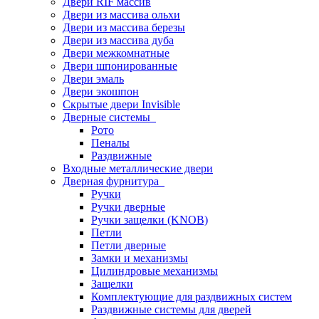
Двери RIF массив
Двери из массива ольхи
Двери из массива березы
Двери из массива дуба
Двери межкомнатные
Двери шпонированные
Двери эмаль
Двери экошпон
Скрытые двери Invisible
Дверные системы
Рото
Пеналы
Раздвижные
Входные металлические двери
Дверная фурнитура
Ручки
Ручки дверные
Ручки защелки (KNOB)
Петли
Петли дверные
Замки и механизмы
Цилиндровые механизмы
Защелки
Комплектующие для раздвижных систем
Раздвижные системы для дверей