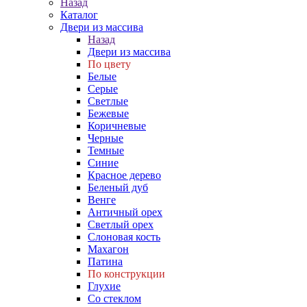
Назад
Каталог
Двери из массива
Назад
Двери из массива
По цвету
Белые
Серые
Светлые
Бежевые
Коричневые
Черные
Темные
Синие
Красное дерево
Беленый дуб
Венге
Античный орех
Светлый орех
Слоновая кость
Махагон
Патина
По конструкции
Глухие
Со стеклом