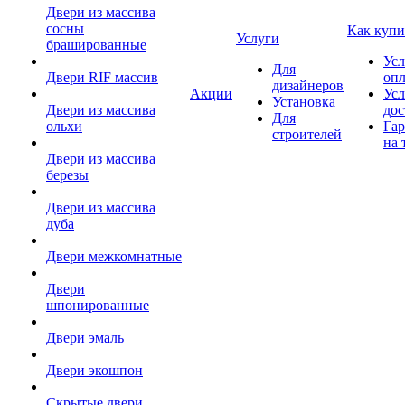
Двери из массива
сосны
Как купи
Услуги
брашированные
Усл
Для
Двери RIF массив
оп
дизайнеров
Акции
Усл
Установка
Двери из массива
дос
Для
ольхи
Гар
строителей
на 
Двери из массива
березы
Двери из массива
дуба
Двери межкомнатные
Двери
шпонированные
Двери эмаль
Двери экошпон
Скрытые двери