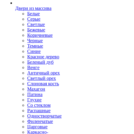
Двери из массива
Белые
Серые
Светлые
Бежевые
Коричневые
Черные
Темные
Синие
Красное дерево
Беленый дуб
Венге
Античный орех
Светлый орех
Слоновая кость
Махагон
Патина
Глухие
Со стеклом
Распашные
Одностворчатые
Филенчатые
Царговые
Каркасно-