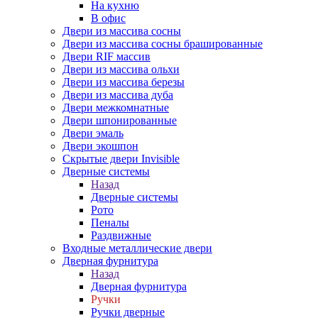
На кухню
В офис
Двери из массива сосны
Двери из массива сосны брашированные
Двери RIF массив
Двери из массива ольхи
Двери из массива березы
Двери из массива дуба
Двери межкомнатные
Двери шпонированные
Двери эмаль
Двери экошпон
Скрытые двери Invisible
Дверные системы
Назад
Дверные системы
Рото
Пеналы
Раздвижные
Входные металлические двери
Дверная фурнитура
Назад
Дверная фурнитура
Ручки
Ручки дверные