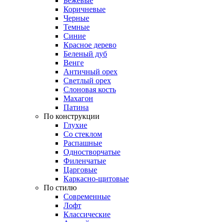
Бежевые
Коричневые
Черные
Темные
Синие
Красное дерево
Беленый дуб
Венге
Античный орех
Светлый орех
Слоновая кость
Махагон
Патина
По конструкции
Глухие
Со стеклом
Распашные
Одностворчатые
Филенчатые
Царговые
Каркасно-щитовые
По стилю
Современные
Лофт
Классические