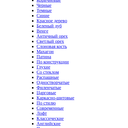
Коричневые
Черные
Темные
Синие
Красное дерево
Беленый дуб
Венге
Античный орех
Светлый орех
Слоновая кость
Махагон
Патина
По конструкции
Глухие
Со стеклом
Распашные
Одностворчатые
Филенчатые
Царговые
Каркасно-щитовые
По стилю
Современные
Лофт
Классические
Английские