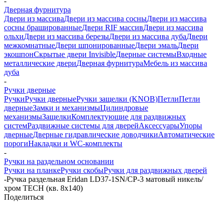
-
Дверная фурнитура
Двери из массива
Двери из массива сосны
Двери из массива
сосны брашированные
Двери RIF массив
Двери из массива
ольхи
Двери из массива березы
Двери из массива дуба
Двери
межкомнатные
Двери шпонированные
Двери эмаль
Двери
экошпон
Скрытые двери Invisible
Дверные системы
Входные
металлические двери
Дверная фурнитура
Мебель из массива
дуба
-
Ручки дверные
Ручки
Ручки дверные
Ручки защелки (KNOB)
Петли
Петли
дверные
Замки и механизмы
Цилиндровые
механизмы
Защелки
Комплектующие для раздвижных
систем
Раздвижные системы для дверей
Аксессуары
Упоры
дверные
Дверные гидравлические доводчики
Автоматические
пороги
Накладки и WC-комплекты
-
Ручки на раздельном основании
Ручки на планке
Ручки скобы
Ручки для раздвижных дверей
-
Ручка раздельная Eridan LD37-1SN/CP-3 матовый никель/
хром TECH (кв. 8х140)
Поделиться