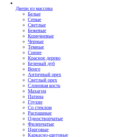
Двери из массива
Белые
Серые
Светлые
Бежевые
Коричневые
Черные
Темные
Синие
Красное дерево
Беленый дуб
Венге
Античный орех
Светлый орех
Слоновая кость
Махагон
Патина
Глухие
Со стеклом
Распашные
Одностворчатые
Филенчатые
Царговые
Каркасно-щитовые