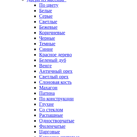
По цвету
Белые
Серые
Светлые
Бежевые
Коричневые
Черные
Темные
Синие
Красное дерево
Беленый дуб
Венге
Античный орех
Светлый орех
Слоновая кость
Махагон
Патина
По конструкции
Глухие
Со стеклом
Распашные
Одностворчатые
Филенчатые
Царговые