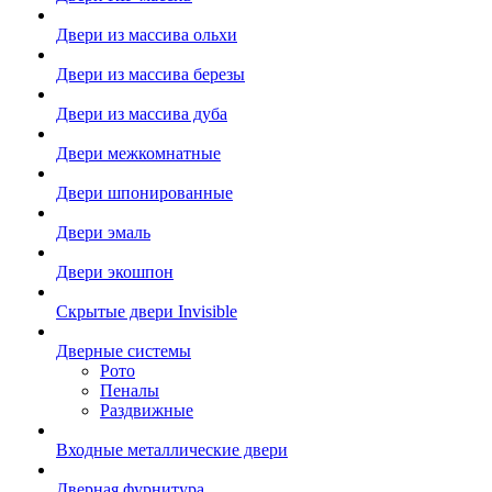
Двери из массива ольхи
Двери из массива березы
Двери из массива дуба
Двери межкомнатные
Двери шпонированные
Двери эмаль
Двери экошпон
Скрытые двери Invisible
Дверные системы
Рото
Пеналы
Раздвижные
Входные металлические двери
Дверная фурнитура