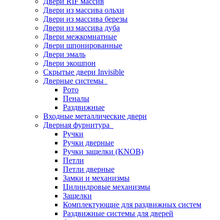
Двери RIF массив
Двери из массива ольхи
Двери из массива березы
Двери из массива дуба
Двери межкомнатные
Двери шпонированные
Двери эмаль
Двери экошпон
Скрытые двери Invisible
Дверные системы
Рото
Пеналы
Раздвижные
Входные металлические двери
Дверная фурнитура
Ручки
Ручки дверные
Ручки защелки (KNOB)
Петли
Петли дверные
Замки и механизмы
Цилиндровые механизмы
Защелки
Комплектующие для раздвижных систем
Раздвижные системы для дверей