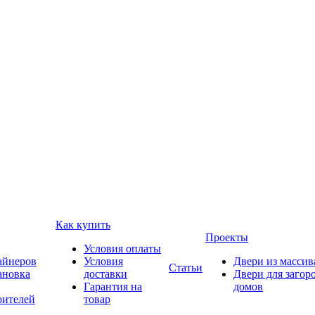
Как купить
Проекты
Условия оплаты
айнеров
Условия
Двери из массив
Статьи
ановка
доставки
Двери для загор
Гарантия на
домов
оителей
товар