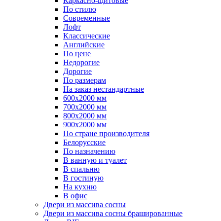
Каркасно-щитовые
По стилю
Современные
Лофт
Классические
Английские
По цене
Недорогие
Дорогие
По размерам
На заказ нестандартные
600х2000 мм
700х2000 мм
800х2000 мм
900х2000 мм
По стране производителя
Белорусские
По назначению
В ванную и туалет
В спальню
В гостиную
На кухню
В офис
Двери из массива сосны
Двери из массива сосны брашированные