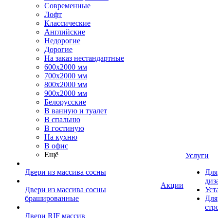
Современные
Лофт
Классические
Английские
Недорогие
Дорогие
На заказ нестандартные
600х2000 мм
700х2000 мм
800х2000 мм
900х2000 мм
Белорусские
В ванную и туалет
В спальню
В гостиную
На кухню
В офис
Ещё
Услуги
Двери из массива сосны
Для
диз
Акции
Двери из массива сосны
Уст
брашированные
Для
стр
Двери RIF массив