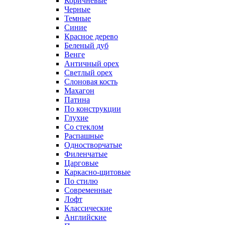
Коричневые
Черные
Темные
Синие
Красное дерево
Беленый дуб
Венге
Античный орех
Светлый орех
Слоновая кость
Махагон
Патина
По конструкции
Глухие
Со стеклом
Распашные
Одностворчатые
Филенчатые
Царговые
Каркасно-щитовые
По стилю
Современные
Лофт
Классические
Английские