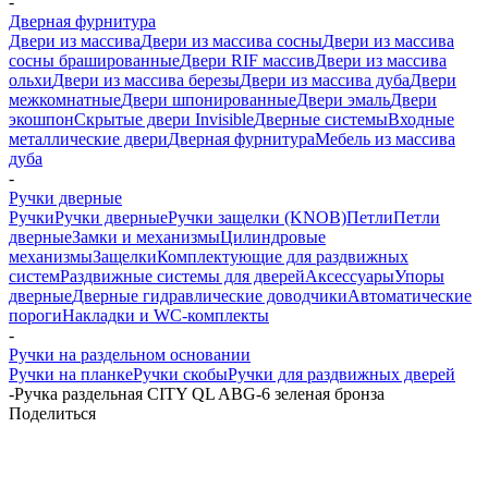
-
Дверная фурнитура
Двери из массива
Двери из массива сосны
Двери из массива
сосны брашированные
Двери RIF массив
Двери из массива
ольхи
Двери из массива березы
Двери из массива дуба
Двери
межкомнатные
Двери шпонированные
Двери эмаль
Двери
экошпон
Скрытые двери Invisible
Дверные системы
Входные
металлические двери
Дверная фурнитура
Мебель из массива
дуба
-
Ручки дверные
Ручки
Ручки дверные
Ручки защелки (KNOB)
Петли
Петли
дверные
Замки и механизмы
Цилиндровые
механизмы
Защелки
Комплектующие для раздвижных
систем
Раздвижные системы для дверей
Аксессуары
Упоры
дверные
Дверные гидравлические доводчики
Автоматические
пороги
Накладки и WC-комплекты
-
Ручки на раздельном основании
Ручки на планке
Ручки скобы
Ручки для раздвижных дверей
-
Ручка раздельная CITY QL ABG-6 зеленая бронза
Поделиться