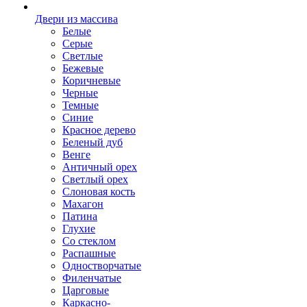
Двери из массива
Белые
Серые
Светлые
Бежевые
Коричневые
Черные
Темные
Синие
Красное дерево
Беленый дуб
Венге
Античный орех
Светлый орех
Слоновая кость
Махагон
Патина
Глухие
Со стеклом
Распашные
Одностворчатые
Филенчатые
Царговые
Каркасно-