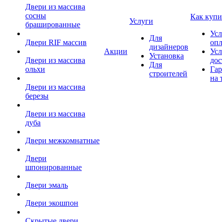
Двери из массива
сосны
Как купи
Услуги
брашированные
Усл
Для
Двери RIF массив
оп
дизайнеров
Акции
Усл
Установка
Двери из массива
дос
Для
ольхи
Гар
строителей
на 
Двери из массива
березы
Двери из массива
дуба
Двери межкомнатные
Двери
шпонированные
Двери эмаль
Двери экошпон
Скрытые двери