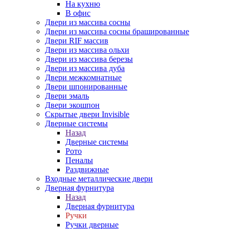
На кухню
В офис
Двери из массива сосны
Двери из массива сосны брашированные
Двери RIF массив
Двери из массива ольхи
Двери из массива березы
Двери из массива дуба
Двери межкомнатные
Двери шпонированные
Двери эмаль
Двери экошпон
Скрытые двери Invisible
Дверные системы
Назад
Дверные системы
Рото
Пеналы
Раздвижные
Входные металлические двери
Дверная фурнитура
Назад
Дверная фурнитура
Ручки
Ручки дверные