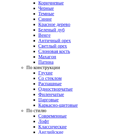
Коричневые
Черные
Темные
Синие
Красное дерево
Беленый дуб
Венге
Античный орех
Светлый орех
Слоновая кость
Махагон
Патина
По конструкции
Глухие
Со стеклом
Распашные
Одностворчатые
Филенчатые
Царговые
Каркасно-щитовые
По стилю
Современные
Лофт
Классические
Английские