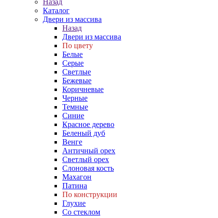
Назад
Каталог
Двери из массива
Назад
Двери из массива
По цвету
Белые
Серые
Светлые
Бежевые
Коричневые
Черные
Темные
Синие
Красное дерево
Беленый дуб
Венге
Античный орех
Светлый орех
Слоновая кость
Махагон
Патина
По конструкции
Глухие
Со стеклом