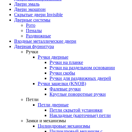
Двери эмаль
Двери экошпон
Скрытые двери Invisible
Дверные системы
Рото
Пеналы
Раздвижные
Входные металлические двери
Дверная фурнитура
Ручки
Ручки дверные
Ручки на планке
Ручки на раздельном основании
Ручки скобы
Ручки для раздвижных дверей
Ручки защелки (KNOB)
Фалевые ручки
Круглые поворотные ручки
Петли
Петли дверные
Петли скрытой установки
Накладные (карточные) петли
Замки и механизмы
Цилиндровые механизмы
Цилиндровый механизм с