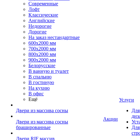
Современные
Лофт
Классические
Английские
Недорогие
Дорогие
На заказ нестандартные
600х2000 мм
700х2000 мм
800х2000 мм
900х2000 мм
Белорусские
В ванную и туалет
В спальню
В гостиную
На кухню
В офис
Ещё
Услуги
Двери из массива сосны
Для
диз
Акции
Двери из массива сосны
Уст
брашированные
Для
стр
Двери RIF массив