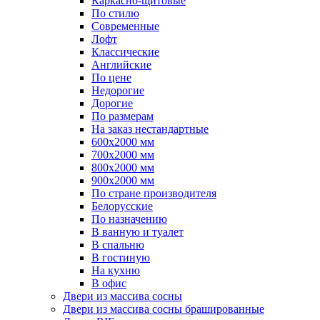
Каркасно-щитовые
По стилю
Современные
Лофт
Классические
Английские
По цене
Недорогие
Дорогие
По размерам
На заказ нестандартные
600х2000 мм
700х2000 мм
800х2000 мм
900х2000 мм
По стране производителя
Белорусские
По назначению
В ванную и туалет
В спальню
В гостиную
На кухню
В офис
Двери из массива сосны
Двери из массива сосны брашированные