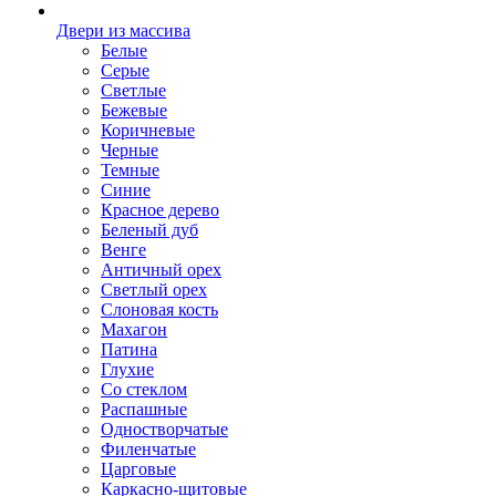
Двери из массива
Белые
Серые
Светлые
Бежевые
Коричневые
Черные
Темные
Синие
Красное дерево
Беленый дуб
Венге
Античный орех
Светлый орех
Слоновая кость
Махагон
Патина
Глухие
Со стеклом
Распашные
Одностворчатые
Филенчатые
Царговые
Каркасно-щитовые