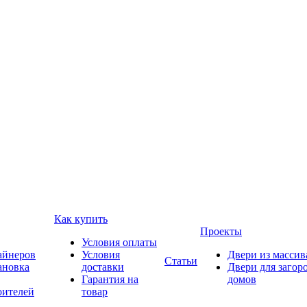
Как купить
Проекты
Условия оплаты
айнеров
Условия
Двери из массив
Статьи
ановка
доставки
Двери для загор
Гарантия на
домов
оителей
товар