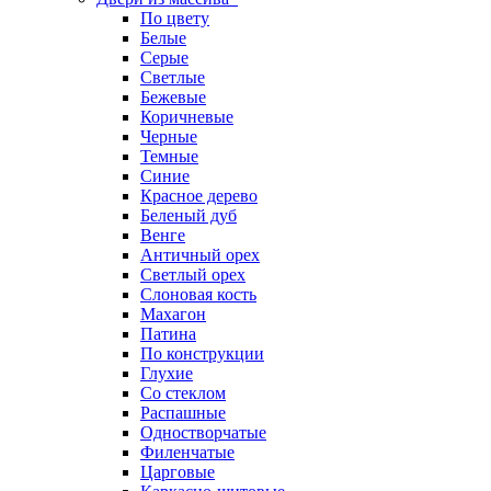
По цвету
Белые
Серые
Светлые
Бежевые
Коричневые
Черные
Темные
Синие
Красное дерево
Беленый дуб
Венге
Античный орех
Светлый орех
Слоновая кость
Махагон
Патина
По конструкции
Глухие
Со стеклом
Распашные
Одностворчатые
Филенчатые
Царговые