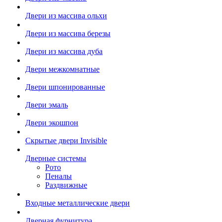
Двери из массива ольхи
Двери из массива березы
Двери из массива дуба
Двери межкомнатные
Двери шпонированные
Двери эмаль
Двери экошпон
Скрытые двери Invisible
Дверные системы
Рото
Пеналы
Раздвижные
Входные металлические двери
Дверная фурнитура