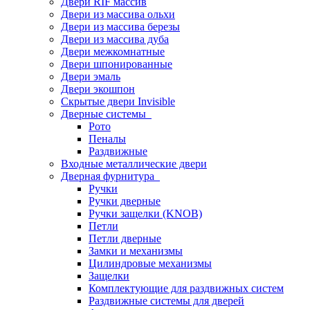
Двери RIF массив
Двери из массива ольхи
Двери из массива березы
Двери из массива дуба
Двери межкомнатные
Двери шпонированные
Двери эмаль
Двери экошпон
Скрытые двери Invisible
Дверные системы
Рото
Пеналы
Раздвижные
Входные металлические двери
Дверная фурнитура
Ручки
Ручки дверные
Ручки защелки (KNOB)
Петли
Петли дверные
Замки и механизмы
Цилиндровые механизмы
Защелки
Комплектующие для раздвижных систем
Раздвижные системы для дверей