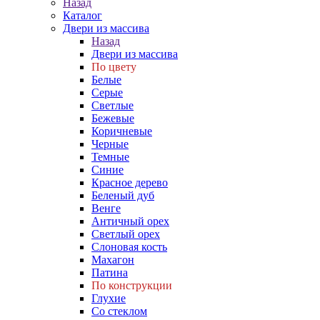
Назад
Каталог
Двери из массива
Назад
Двери из массива
По цвету
Белые
Серые
Светлые
Бежевые
Коричневые
Черные
Темные
Синие
Красное дерево
Беленый дуб
Венге
Античный орех
Светлый орех
Слоновая кость
Махагон
Патина
По конструкции
Глухие
Со стеклом