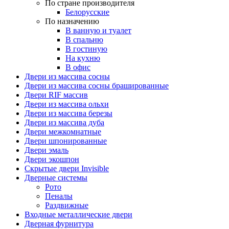
По стране производителя
Белорусские
По назначению
В ванную и туалет
В спальню
В гостиную
На кухню
В офис
Двери из массива сосны
Двери из массива сосны брашированные
Двери RIF массив
Двери из массива ольхи
Двери из массива березы
Двери из массива дуба
Двери межкомнатные
Двери шпонированные
Двери эмаль
Двери экошпон
Скрытые двери Invisible
Дверные системы
Рото
Пеналы
Раздвижные
Входные металлические двери
Дверная фурнитура