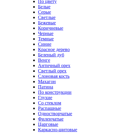
По цвету
Белые
Серые
Светлые
Бежевые
Коричневые
Черные
Темные
Синие
Красное дерево
Беленый дуб
Венге
Античный орех
Светлый орех
Слоновая кость
Махагон
Патина
По конструкции
Глухие
Со стеклом
Распашные
Одностворчатые
Филенчатые
Царговые
Каркасно-щитовые