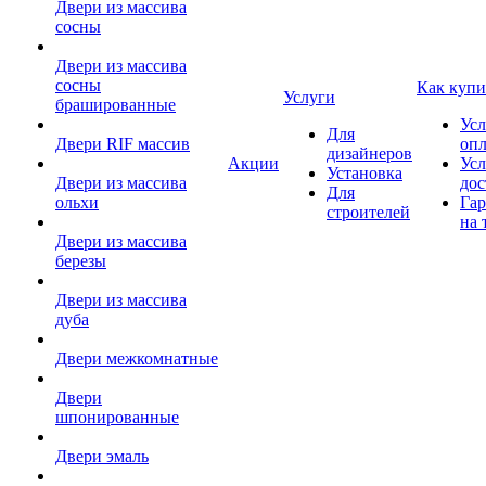
Двери из массива
сосны
Двери из массива
сосны
Как купи
Услуги
брашированные
Усл
Для
Двери RIF массив
оп
дизайнеров
Акции
Усл
Установка
Двери из массива
дос
Для
ольхи
Гар
строителей
на 
Двери из массива
березы
Двери из массива
дуба
Двери межкомнатные
Двери
шпонированные
Двери эмаль