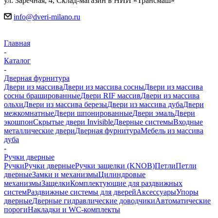
ул. Заречная, 4, Склад-магазин в НИИ «Трансмаш»
info@dveri-milano.ru
Главная
-
Каталог
-
Дверная фурнитура
Двери из массива
Двери из массива сосны
Двери из массива
сосны брашированные
Двери RIF массив
Двери из массива
ольхи
Двери из массива березы
Двери из массива дуба
Двери
межкомнатные
Двери шпонированные
Двери эмаль
Двери
экошпон
Скрытые двери Invisible
Дверные системы
Входные
металлические двери
Дверная фурнитура
Мебель из массива
дуба
-
Ручки дверные
Ручки
Ручки дверные
Ручки защелки (KNOB)
Петли
Петли
дверные
Замки и механизмы
Цилиндровые
механизмы
Защелки
Комплектующие для раздвижных
систем
Раздвижные системы для дверей
Аксессуары
Упоры
дверные
Дверные гидравлические доводчики
Автоматические
пороги
Накладки и WC-комплекты