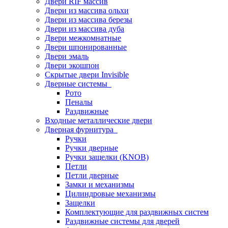
Двери RIF массив
Двери из массива ольхи
Двери из массива березы
Двери из массива дуба
Двери межкомнатные
Двери шпонированные
Двери эмаль
Двери экошпон
Скрытые двери Invisible
Дверные системы
Рото
Пеналы
Раздвижные
Входные металлические двери
Дверная фурнитура
Ручки
Ручки дверные
Ручки защелки (KNOB)
Петли
Петли дверные
Замки и механизмы
Цилиндровые механизмы
Защелки
Комплектующие для раздвижных систем
Раздвижные системы для дверей