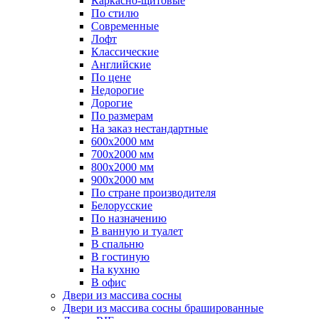
Каркасно-щитовые
По стилю
Современные
Лофт
Классические
Английские
По цене
Недорогие
Дорогие
По размерам
На заказ нестандартные
600х2000 мм
700х2000 мм
800х2000 мм
900х2000 мм
По стране производителя
Белорусские
По назначению
В ванную и туалет
В спальню
В гостиную
На кухню
В офис
Двери из массива сосны
Двери из массива сосны брашированные