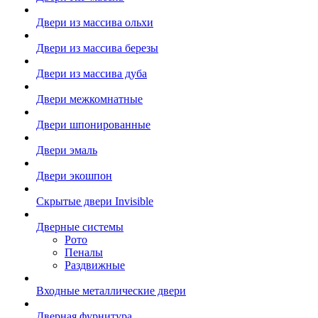
Двери из массива ольхи
Двери из массива березы
Двери из массива дуба
Двери межкомнатные
Двери шпонированные
Двери эмаль
Двери экошпон
Скрытые двери Invisible
Дверные системы
Рото
Пеналы
Раздвижные
Входные металлические двери
Дверная фурнитура