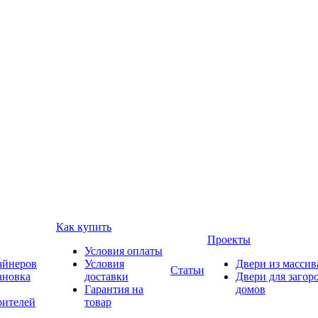
Как купить
Проекты
Условия оплаты
айнеров
Условия
Двери из массив
Статьи
ановка
доставки
Двери для загор
Гарантия на
домов
оителей
товар