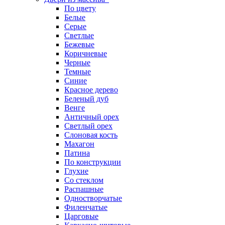
По цвету
Белые
Серые
Светлые
Бежевые
Коричневые
Черные
Темные
Синие
Красное дерево
Беленый дуб
Венге
Античный орех
Светлый орех
Слоновая кость
Махагон
Патина
По конструкции
Глухие
Со стеклом
Распашные
Одностворчатые
Филенчатые
Царговые