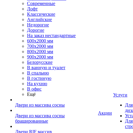
Современные
Лофт
Классические
Английские
Недорогие
Дорогие
На заказ нестандартные
600х2000 мм
700х2000 мм
800х2000 мм
900х2000 мм
Белорусские
В ванную и туалет
В спальню
В гостиную
На кухню
В офис
Ещё
Услуги
Двери из массива сосны
Для
диз
Акции
Двери из массива сосны
Уст
брашированные
Для
стр
Двери RIF массив