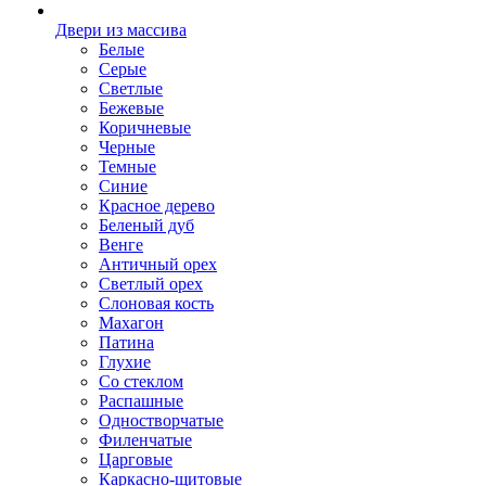
Двери из массива
Белые
Серые
Светлые
Бежевые
Коричневые
Черные
Темные
Синие
Красное дерево
Беленый дуб
Венге
Античный орех
Светлый орех
Слоновая кость
Махагон
Патина
Глухие
Со стеклом
Распашные
Одностворчатые
Филенчатые
Царговые
Каркасно-щитовые