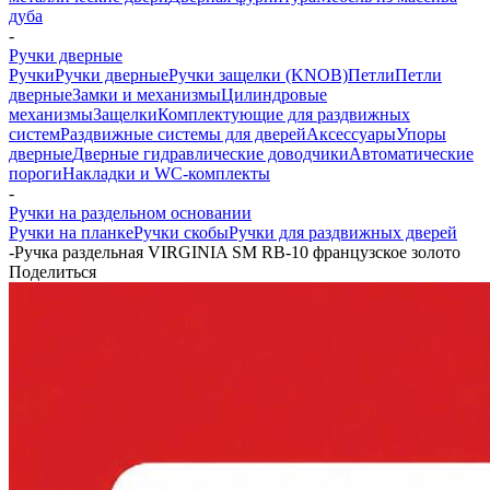
дуба
-
Ручки дверные
Ручки
Ручки дверные
Ручки защелки (KNOB)
Петли
Петли
дверные
Замки и механизмы
Цилиндровые
механизмы
Защелки
Комплектующие для раздвижных
систем
Раздвижные системы для дверей
Аксессуары
Упоры
дверные
Дверные гидравлические доводчики
Автоматические
пороги
Накладки и WC-комплекты
-
Ручки на раздельном основании
Ручки на планке
Ручки скобы
Ручки для раздвижных дверей
-
Ручка раздельная VIRGINIA SM RB-10 французское золото
Поделиться