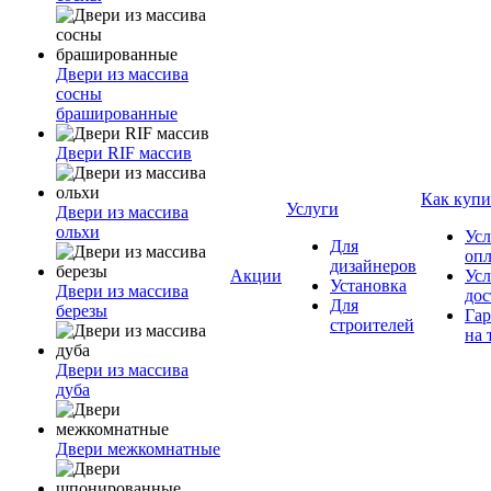
Двери из массива
сосны
брашированные
Двери RIF массив
Как купи
Услуги
Двери из массива
ольхи
Усл
Для
оп
дизайнеров
Акции
Усл
Установка
Двери из массива
дос
Для
березы
Гар
строителей
на 
Двери из массива
дуба
Двери межкомнатные