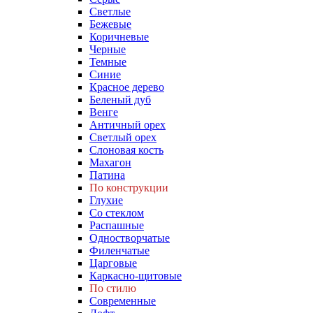
Светлые
Бежевые
Коричневые
Черные
Темные
Синие
Красное дерево
Беленый дуб
Венге
Античный орех
Светлый орех
Слоновая кость
Махагон
Патина
По конструкции
Глухие
Со стеклом
Распашные
Одностворчатые
Филенчатые
Царговые
Каркасно-щитовые
По стилю
Современные