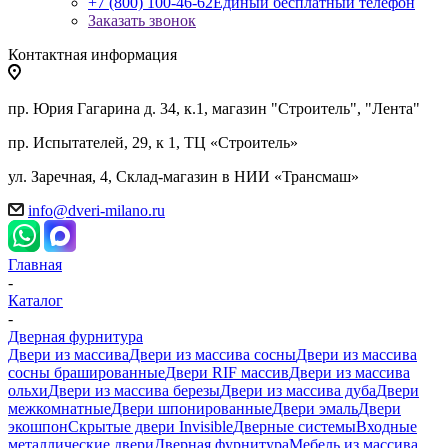
+7 (800) 100-46-62
Единый бесплатный телефон
Заказать звонок
Контактная информация
пр. Юрия Гагарина д. 34, к.1, магазин "Строитель", "Лента"
пр. Испытателей, 29, к 1, ТЦ «Строитель»
ул. Заречная, 4, Склад-магазин в НИИ «Трансмаш»
info@dveri-milano.ru
Главная
-
Каталог
-
Дверная фурнитура
Двери из массива
Двери из массива сосны
Двери из массива
сосны брашированные
Двери RIF массив
Двери из массива
ольхи
Двери из массива березы
Двери из массива дуба
Двери
межкомнатные
Двери шпонированные
Двери эмаль
Двери
экошпон
Скрытые двери Invisible
Дверные системы
Входные
металлические двери
Дверная фурнитура
Мебель из массива