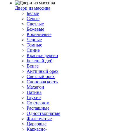
Двери из массива
Белые
Серые
Светлые
Бежевые
Коричневые
Черные
Темные
Синие
Красное дерево
Беленый дуб
Венге
Античный орех
Светлый орех
Слоновая кость
Махагон
Патина
Глухие
Со стеклом
Распашные
Одностворчатые
Филенчатые
Царговые
Каркасно-