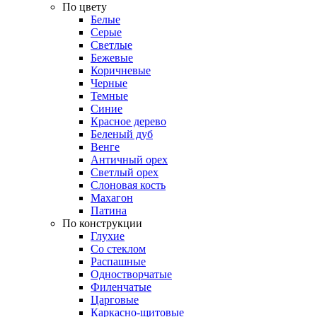
По цвету
Белые
Серые
Светлые
Бежевые
Коричневые
Черные
Темные
Синие
Красное дерево
Беленый дуб
Венге
Античный орех
Светлый орех
Слоновая кость
Махагон
Патина
По конструкции
Глухие
Со стеклом
Распашные
Одностворчатые
Филенчатые
Царговые
Каркасно-щитовые