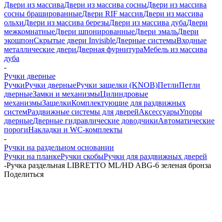
Двери из массива
Двери из массива сосны
Двери из массива
сосны брашированные
Двери RIF массив
Двери из массива
ольхи
Двери из массива березы
Двери из массива дуба
Двери
межкомнатные
Двери шпонированные
Двери эмаль
Двери
экошпон
Скрытые двери Invisible
Дверные системы
Входные
металлические двери
Дверная фурнитура
Мебель из массива
дуба
-
Ручки дверные
Ручки
Ручки дверные
Ручки защелки (KNOB)
Петли
Петли
дверные
Замки и механизмы
Цилиндровые
механизмы
Защелки
Комплектующие для раздвижных
систем
Раздвижные системы для дверей
Аксессуары
Упоры
дверные
Дверные гидравлические доводчики
Автоматические
пороги
Накладки и WC-комплекты
-
Ручки на раздельном основании
Ручки на планке
Ручки скобы
Ручки для раздвижных дверей
-
Ручка раздельная LIBRETTO ML/HD ABG-6 зеленая бронза
Поделиться