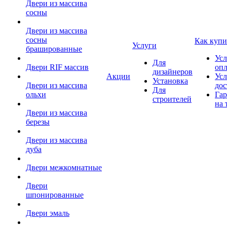
Двери из массива
сосны
Двери из массива
сосны
Как купи
Услуги
брашированные
Усл
Для
Двери RIF массив
оп
дизайнеров
Акции
Усл
Установка
Двери из массива
дос
Для
ольхи
Гар
строителей
на 
Двери из массива
березы
Двери из массива
дуба
Двери межкомнатные
Двери
шпонированные
Двери эмаль