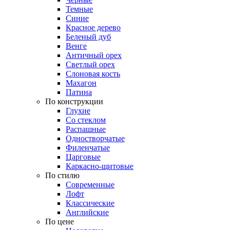
Темные
Синие
Красное дерево
Беленый дуб
Венге
Античный орех
Светлый орех
Слоновая кость
Махагон
Патина
По конструкции
Глухие
Со стеклом
Распашные
Одностворчатые
Филенчатые
Царговые
Каркасно-щитовые
По стилю
Современные
Лофт
Классические
Английские
По цене