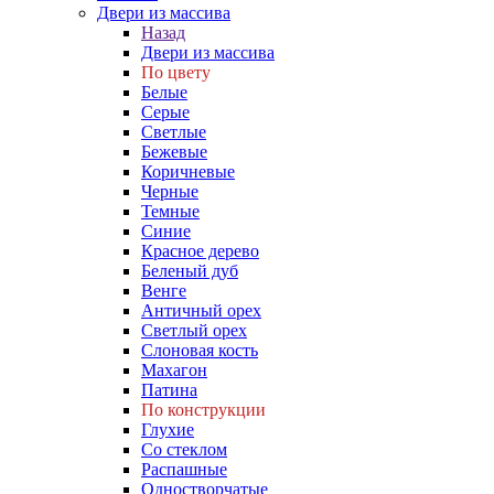
Двери из массива
Назад
Двери из массива
По цвету
Белые
Серые
Светлые
Бежевые
Коричневые
Черные
Темные
Синие
Красное дерево
Беленый дуб
Венге
Античный орех
Светлый орех
Слоновая кость
Махагон
Патина
По конструкции
Глухие
Со стеклом
Распашные
Одностворчатые