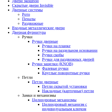
Двери экошпон
Скрытые двери Invisible
Дверные системы
Рото
Пеналы
Раздвижные
Входные металлические двери
Дверная фурнитура
Ручки
Ручки дверные
Ручки на планке
Ручки на раздельном основании
Ручки скобы
Ручки для раздвижных дверей
Ручки защелки (KNOB)
Фалевые ручки
Круглые поворотные ручки
Петли
Петли дверные
Петли скрытой установки
Накладные (карточные) петли
Замки и механизмы
Цилиндровые механизмы
Цилиндровый механизм с
индивидуальным ключом