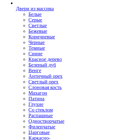
Двери из массива
Белые
Серые
Светлые
Бежевые
Коричневые
Черные
Темные
Синие
Красное дерево
Беленый дуб
Венге
Античный орех
Светлый орех
Слоновая кость
Махагон
Патина
Глухие
Со стеклом
Распашные
Одностворчатые
Филенчатые
Царговые
Каркасно-