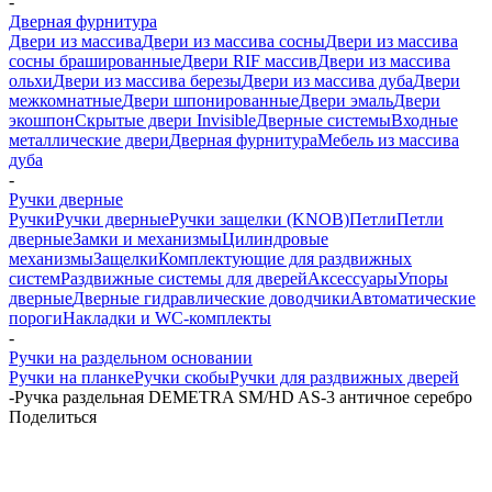
-
Дверная фурнитура
Двери из массива
Двери из массива сосны
Двери из массива
сосны брашированные
Двери RIF массив
Двери из массива
ольхи
Двери из массива березы
Двери из массива дуба
Двери
межкомнатные
Двери шпонированные
Двери эмаль
Двери
экошпон
Скрытые двери Invisible
Дверные системы
Входные
металлические двери
Дверная фурнитура
Мебель из массива
дуба
-
Ручки дверные
Ручки
Ручки дверные
Ручки защелки (KNOB)
Петли
Петли
дверные
Замки и механизмы
Цилиндровые
механизмы
Защелки
Комплектующие для раздвижных
систем
Раздвижные системы для дверей
Аксессуары
Упоры
дверные
Дверные гидравлические доводчики
Автоматические
пороги
Накладки и WC-комплекты
-
Ручки на раздельном основании
Ручки на планке
Ручки скобы
Ручки для раздвижных дверей
-
Ручка раздельная DEMETRA SM/HD AS-3 античное серебро
Поделиться