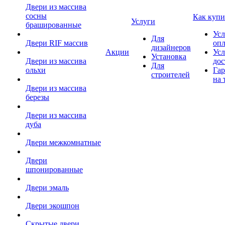
Двери из массива
сосны
Как купи
Услуги
брашированные
Усл
Для
Двери RIF массив
оп
дизайнеров
Акции
Усл
Установка
Двери из массива
дос
Для
ольхи
Гар
строителей
на 
Двери из массива
березы
Двери из массива
дуба
Двери межкомнатные
Двери
шпонированные
Двери эмаль
Двери экошпон
Скрытые двери