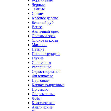
Коричневые
Черные
Темные
Синие
Красное дерево
Беленый дуб
Венге
Античный орех
Светлый орех
Слоновая кость
Махагон
Патина
По конструкции
Глухие
Со стеклом
Распашные
Одностворчатые
Филенчатые
Царговые
Каркасно-щитовые
По стилю
Современные
Лофт
Классические
Английские