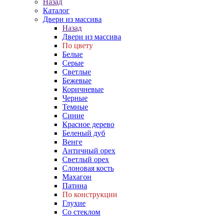
Назад
Каталог
Двери из массива
Назад
Двери из массива
По цвету
Белые
Серые
Светлые
Бежевые
Коричневые
Черные
Темные
Синие
Красное дерево
Беленый дуб
Венге
Античный орех
Светлый орех
Слоновая кость
Махагон
Патина
По конструкции
Глухие
Со стеклом