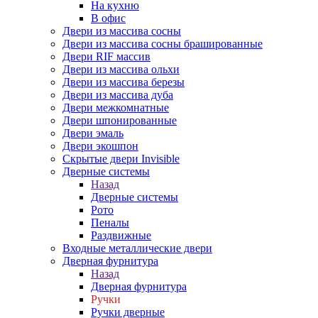
На кухню
В офис
Двери из массива сосны
Двери из массива сосны брашированные
Двери RIF массив
Двери из массива ольхи
Двери из массива березы
Двери из массива дуба
Двери межкомнатные
Двери шпонированные
Двери эмаль
Двери экошпон
Скрытые двери Invisible
Дверные системы
Назад
Дверные системы
Рото
Пеналы
Раздвижные
Входные металлические двери
Дверная фурнитура
Назад
Дверная фурнитура
Ручки
Ручки дверные