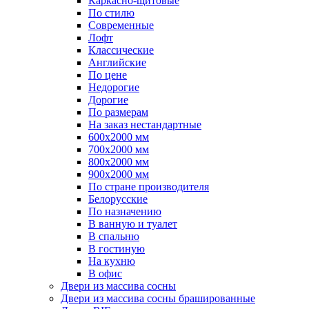
Каркасно-щитовые
По стилю
Современные
Лофт
Классические
Английские
По цене
Недорогие
Дорогие
По размерам
На заказ нестандартные
600х2000 мм
700х2000 мм
800х2000 мм
900х2000 мм
По стране производителя
Белорусские
По назначению
В ванную и туалет
В спальню
В гостиную
На кухню
В офис
Двери из массива сосны
Двери из массива сосны брашированные