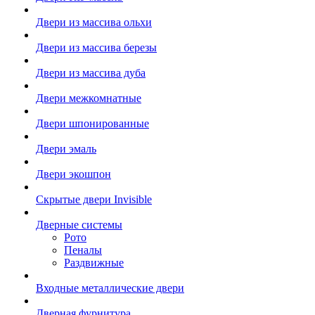
Двери из массива ольхи
Двери из массива березы
Двери из массива дуба
Двери межкомнатные
Двери шпонированные
Двери эмаль
Двери экошпон
Скрытые двери Invisible
Дверные системы
Рото
Пеналы
Раздвижные
Входные металлические двери
Дверная фурнитура