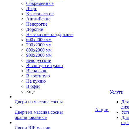
Современные
Лофт
Классические
Английские
Недорогие
Дорогие
На заказ нестандартные
600х2000 мм
700х2000 мм
800х2000 мм
900х2000 мм
Белорусские
В ванную и туалет
В спальню
В гостиную
На кухню
В офис
Ещё
Услуги
Двери из массива сосны
Для
диз
Акции
Двери из массива сосны
Уст
брашированные
Для
стр
Двери RIF массив