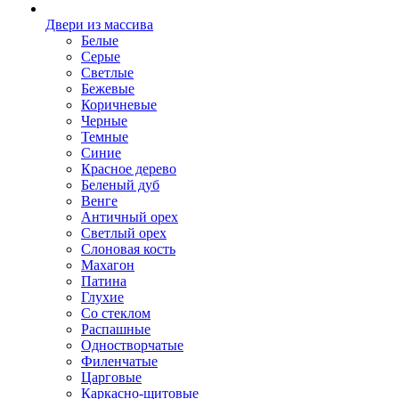
Двери из массива
Белые
Серые
Светлые
Бежевые
Коричневые
Черные
Темные
Синие
Красное дерево
Беленый дуб
Венге
Античный орех
Светлый орех
Слоновая кость
Махагон
Патина
Глухие
Со стеклом
Распашные
Одностворчатые
Филенчатые
Царговые
Каркасно-щитовые