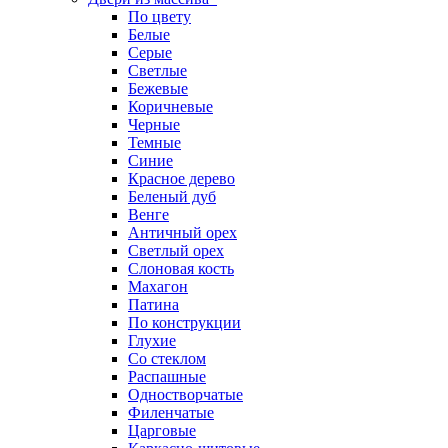
По цвету
Белые
Серые
Светлые
Бежевые
Коричневые
Черные
Темные
Синие
Красное дерево
Беленый дуб
Венге
Античный орех
Светлый орех
Слоновая кость
Махагон
Патина
По конструкции
Глухие
Со стеклом
Распашные
Одностворчатые
Филенчатые
Царговые