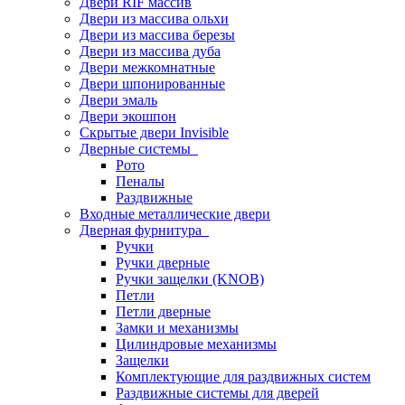
Двери RIF массив
Двери из массива ольхи
Двери из массива березы
Двери из массива дуба
Двери межкомнатные
Двери шпонированные
Двери эмаль
Двери экошпон
Скрытые двери Invisible
Дверные системы
Рото
Пеналы
Раздвижные
Входные металлические двери
Дверная фурнитура
Ручки
Ручки дверные
Ручки защелки (KNOB)
Петли
Петли дверные
Замки и механизмы
Цилиндровые механизмы
Защелки
Комплектующие для раздвижных систем
Раздвижные системы для дверей