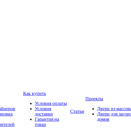
Как купить
Проекты
Условия оплаты
айнеров
Условия
Двери из массив
Статьи
ановка
доставки
Двери для загор
Гарантия на
домов
оителей
товар