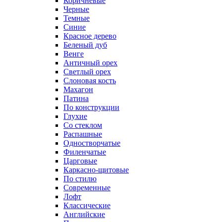
Коричневые
Черные
Темные
Синие
Красное дерево
Беленый дуб
Венге
Античный орех
Светлый орех
Слоновая кость
Махагон
Патина
По конструкции
Глухие
Со стеклом
Распашные
Одностворчатые
Филенчатые
Царговые
Каркасно-щитовые
По стилю
Современные
Лофт
Классические
Английские