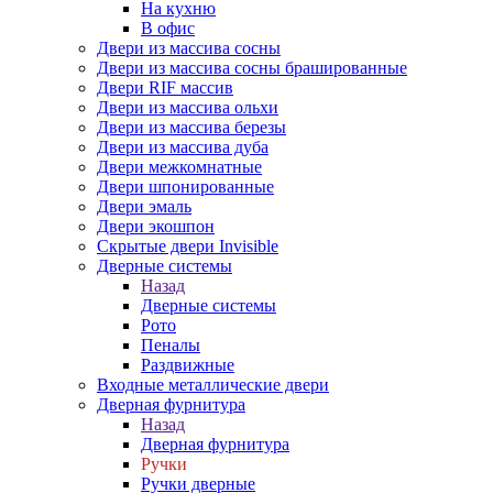
На кухню
В офис
Двери из массива сосны
Двери из массива сосны брашированные
Двери RIF массив
Двери из массива ольхи
Двери из массива березы
Двери из массива дуба
Двери межкомнатные
Двери шпонированные
Двери эмаль
Двери экошпон
Скрытые двери Invisible
Дверные системы
Назад
Дверные системы
Рото
Пеналы
Раздвижные
Входные металлические двери
Дверная фурнитура
Назад
Дверная фурнитура
Ручки
Ручки дверные