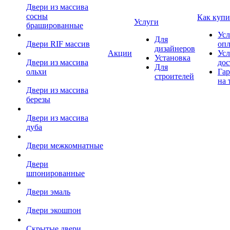
Двери из массива
сосны
Как купи
Услуги
брашированные
Усл
Для
Двери RIF массив
оп
дизайнеров
Акции
Усл
Установка
Двери из массива
дос
Для
ольхи
Гар
строителей
на 
Двери из массива
березы
Двери из массива
дуба
Двери межкомнатные
Двери
шпонированные
Двери эмаль
Двери экошпон
Скрытые двери