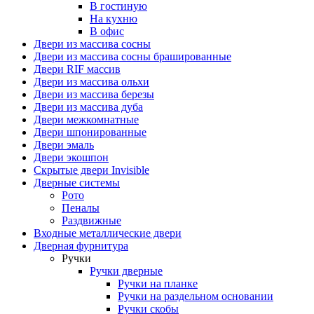
В гостиную
На кухню
В офис
Двери из массива сосны
Двери из массива сосны брашированные
Двери RIF массив
Двери из массива ольхи
Двери из массива березы
Двери из массива дуба
Двери межкомнатные
Двери шпонированные
Двери эмаль
Двери экошпон
Скрытые двери Invisible
Дверные системы
Рото
Пеналы
Раздвижные
Входные металлические двери
Дверная фурнитура
Ручки
Ручки дверные
Ручки на планке
Ручки на раздельном основании
Ручки скобы