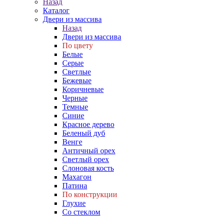
Назад
Каталог
Двери из массива
Назад
Двери из массива
По цвету
Белые
Серые
Светлые
Бежевые
Коричневые
Черные
Темные
Синие
Красное дерево
Беленый дуб
Венге
Античный орех
Светлый орех
Слоновая кость
Махагон
Патина
По конструкции
Глухие
Со стеклом