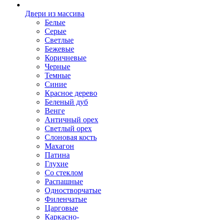
Двери из массива
Белые
Серые
Светлые
Бежевые
Коричневые
Черные
Темные
Синие
Красное дерево
Беленый дуб
Венге
Античный орех
Светлый орех
Слоновая кость
Махагон
Патина
Глухие
Со стеклом
Распашные
Одностворчатые
Филенчатые
Царговые
Каркасно-