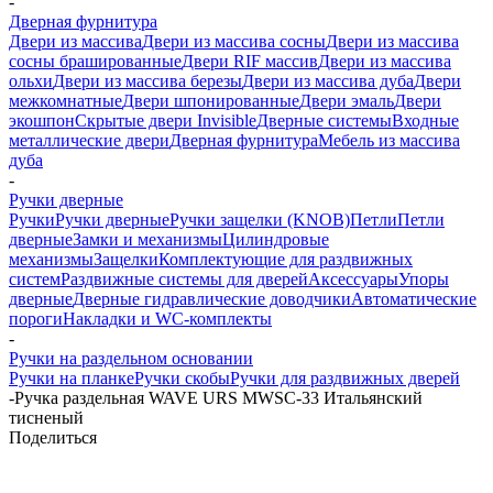
-
Дверная фурнитура
Двери из массива
Двери из массива сосны
Двери из массива
сосны брашированные
Двери RIF массив
Двери из массива
ольхи
Двери из массива березы
Двери из массива дуба
Двери
межкомнатные
Двери шпонированные
Двери эмаль
Двери
экошпон
Скрытые двери Invisible
Дверные системы
Входные
металлические двери
Дверная фурнитура
Мебель из массива
дуба
-
Ручки дверные
Ручки
Ручки дверные
Ручки защелки (KNOB)
Петли
Петли
дверные
Замки и механизмы
Цилиндровые
механизмы
Защелки
Комплектующие для раздвижных
систем
Раздвижные системы для дверей
Аксессуары
Упоры
дверные
Дверные гидравлические доводчики
Автоматические
пороги
Накладки и WC-комплекты
-
Ручки на раздельном основании
Ручки на планке
Ручки скобы
Ручки для раздвижных дверей
-
Ручка раздельная WAVE URS MWSC-33 Итальянский
тисненый
Поделиться