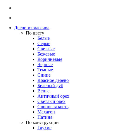
Двери из массива
По цвету
Белые
Серые
Светлые
Бежевые
Коричневые
Черные
Темные
Синие
Красное дерево
Беленый дуб
Венге
Античный орех
Светлый орех
Слоновая кость
Махагон
Патина
По конструкции
Глухие