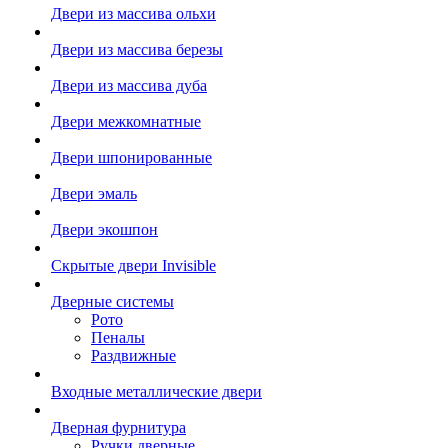
Двери из массива ольхи
Двери из массива березы
Двери из массива дуба
Двери межкомнатные
Двери шпонированные
Двери эмаль
Двери экошпон
Скрытые двери Invisible
Дверные системы
Рото
Пеналы
Раздвижные
Входные металлические двери
Дверная фурнитура
Ручки дверные