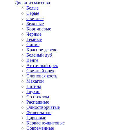
Двери из массива
Белые
Серые
Светлые
Бежевые
Коричневые
Черные
Темные
Синие
Красное дерево
Беленый дуб
Венге
Античный орех
Светлый орех
Слоновая кость
Махагон
Патина
Глухие
Со стеклом
Распашные
Одностворчатые
Филенчатые
Царговые
Каркасно-щитовые
Современные