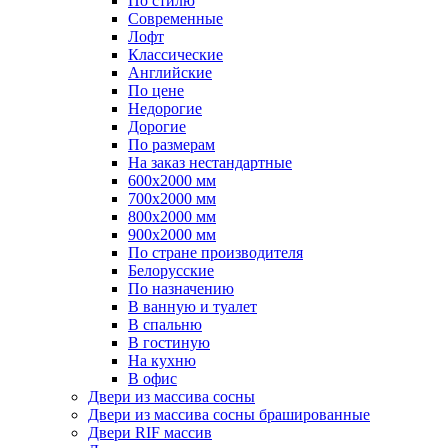
По стилю
Современные
Лофт
Классические
Английские
По цене
Недорогие
Дорогие
По размерам
На заказ нестандартные
600х2000 мм
700х2000 мм
800х2000 мм
900х2000 мм
По стране производителя
Белорусские
По назначению
В ванную и туалет
В спальню
В гостиную
На кухню
В офис
Двери из массива сосны
Двери из массива сосны брашированные
Двери RIF массив