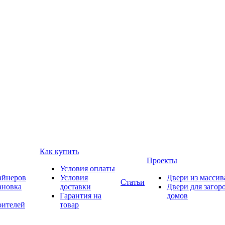
Как купить
Проекты
Условия оплаты
айнеров
Условия
Двери из массив
Статьи
ановка
доставки
Двери для загор
Гарантия на
домов
оителей
товар