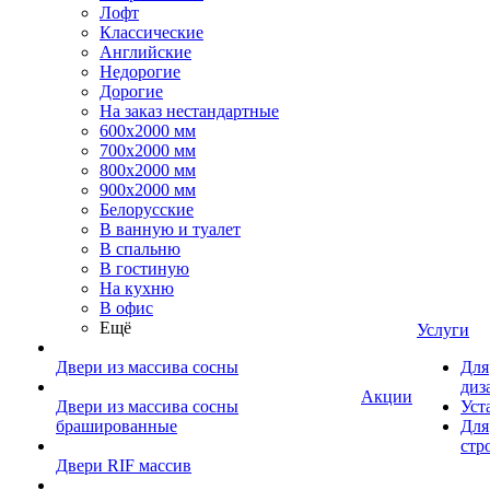
Лофт
Классические
Английские
Недорогие
Дорогие
На заказ нестандартные
600х2000 мм
700х2000 мм
800х2000 мм
900х2000 мм
Белорусские
В ванную и туалет
В спальню
В гостиную
На кухню
В офис
Ещё
Услуги
Двери из массива сосны
Для
диз
Акции
Двери из массива сосны
Уст
брашированные
Для
стр
Двери RIF массив