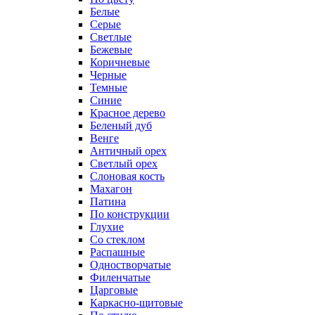
Белые
Серые
Светлые
Бежевые
Коричневые
Черные
Темные
Синие
Красное дерево
Беленый дуб
Венге
Античный орех
Светлый орех
Слоновая кость
Махагон
Патина
По конструкции
Глухие
Со стеклом
Распашные
Одностворчатые
Филенчатые
Царговые
Каркасно-щитовые