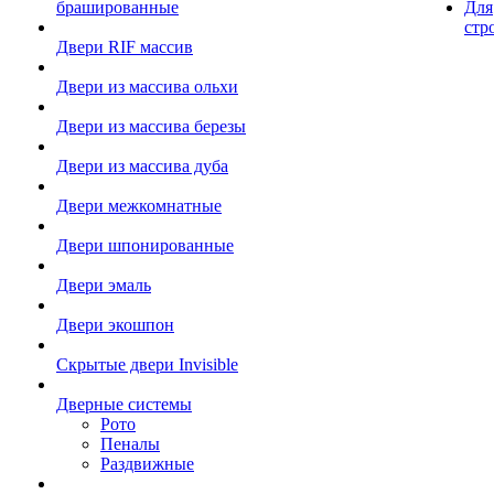
брашированные
Для
стр
Двери RIF массив
Двери из массива ольхи
Двери из массива березы
Двери из массива дуба
Двери межкомнатные
Двери шпонированные
Двери эмаль
Двери экошпон
Скрытые двери Invisible
Дверные системы
Рото
Пеналы
Раздвижные