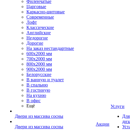
Филенчатые
Царговые
Каркасно-щитовые
Современные
Лофт
Классические
Английские
Недорогие
Дорогие
На заказ нестандартные
600х2000 мм
700х2000 мм
800х2000 мм
900х2000 мм
Белорусские
В ванную и туалет
В спальню
В гостиную
На кухню
В офис
Ещё
Услуги
Двери из массива сосны
Для
диз
Акции
Двери из массива сосны
Уст