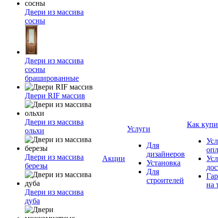
Двери из массива
сосны
Двери из массива
сосны
брашированные
Двери RIF массив
Двери из массива
Как купи
Услуги
ольхи
Усл
Для
оп
дизайнеров
Двери из массива
Акции
Усл
Установка
березы
дос
Для
Гар
строителей
на 
Двери из массива
дуба