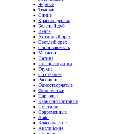
Черные
Темные
Синие
Красное дерево
Беленый дуб
Венге
Античный орех
Светлый орех
Слоновая кость
Махагон
Патина
По конструкции
Глухие
Со стеклом
Распашные
Одностворчатые
Филенчатые
Царговые
Каркасно-щитовые
По стилю
Современные
Лофт
Классические
Английские
По цене