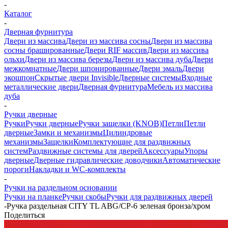
-
Каталог
-
Дверная фурнитура
Двери из массива
Двери из массива сосны
Двери из массива
сосны брашированные
Двери RIF массив
Двери из массива
ольхи
Двери из массива березы
Двери из массива дуба
Двери
межкомнатные
Двери шпонированные
Двери эмаль
Двери
экошпон
Скрытые двери Invisible
Дверные системы
Входные
металлические двери
Дверная фурнитура
Мебель из массива
дуба
-
Ручки дверные
Ручки
Ручки дверные
Ручки защелки (KNOB)
Петли
Петли
дверные
Замки и механизмы
Цилиндровые
механизмы
Защелки
Комплектующие для раздвижных
систем
Раздвижные системы для дверей
Аксессуары
Упоры
дверные
Дверные гидравлические доводчики
Автоматические
пороги
Накладки и WC-комплекты
-
Ручки на раздельном основании
Ручки на планке
Ручки скобы
Ручки для раздвижных дверей
-
Ручка раздельная CITY TL ABG/CP-6 зеленая бронза/хром
Поделиться