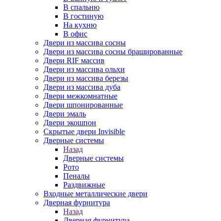
В спальню
В гостиную
На кухню
В офис
Двери из массива сосны
Двери из массива сосны брашированные
Двери RIF массив
Двери из массива ольхи
Двери из массива березы
Двери из массива дуба
Двери межкомнатные
Двери шпонированные
Двери эмаль
Двери экошпон
Скрытые двери Invisible
Дверные системы
Назад
Дверные системы
Рото
Пеналы
Раздвижные
Входные металлические двери
Дверная фурнитура
Назад
Дверная фурнитура