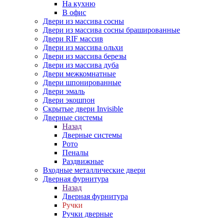
На кухню
В офис
Двери из массива сосны
Двери из массива сосны брашированные
Двери RIF массив
Двери из массива ольхи
Двери из массива березы
Двери из массива дуба
Двери межкомнатные
Двери шпонированные
Двери эмаль
Двери экошпон
Скрытые двери Invisible
Дверные системы
Назад
Дверные системы
Рото
Пеналы
Раздвижные
Входные металлические двери
Дверная фурнитура
Назад
Дверная фурнитура
Ручки
Ручки дверные