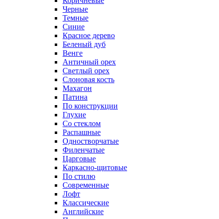
Коричневые
Черные
Темные
Синие
Красное дерево
Беленый дуб
Венге
Античный орех
Светлый орех
Слоновая кость
Махагон
Патина
По конструкции
Глухие
Со стеклом
Распашные
Одностворчатые
Филенчатые
Царговые
Каркасно-щитовые
По стилю
Современные
Лофт
Классические
Английские