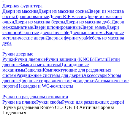
-
Дверная фурнитура
Двери из массива
Двери из массива сосны
Двери из массива
сосны брашированные
Двери RIF массив
Двери из массива
ольхи
Двери из массива березы
Двери из массива дуба
Двери
межкомнатные
Двери шпонированные
Двери эмаль
Двери
экошпон
Скрытые двери Invisible
Дверные системы
Входные
металлические двери
Дверная фурнитура
Мебель из массива
дуба
-
Ручки дверные
Ручки
Ручки дверные
Ручки защелки (KNOB)
Петли
Петли
дверные
Замки и механизмы
Цилиндровые
механизмы
Защелки
Комплектующие для раздвижных
систем
Раздвижные системы для дверей
Аксессуары
Упоры
дверные
Дверные гидравлические доводчики
Автоматические
пороги
Накладки и WC-комплекты
-
Ручки на раздельном основании
Ручки на планке
Ручки скобы
Ручки для раздвижных дверей
-
Ручка раздельная Romeo CL3-OB-13 Античная бронза
Поделиться