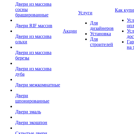
Двери из массива
сосны
Как купи
Услуги
брашированные
Усл
Для
Двери RIF массив
оп
дизайнеров
Акции
Усл
Установка
Двери из массива
дос
Для
ольхи
Гар
строителей
на 
Двери из массива
березы
Двери из массива
дуба
Двери межкомнатные
Двери
шпонированные
Двери эмаль
Двери экошпон
Скрытые двери