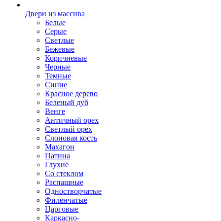
Двери из массива
Белые
Серые
Светлые
Бежевые
Коричневые
Черные
Темные
Синие
Красное дерево
Беленый дуб
Венге
Античный орех
Светлый орех
Слоновая кость
Махагон
Патина
Глухие
Со стеклом
Распашные
Одностворчатые
Филенчатые
Царговые
Каркасно-