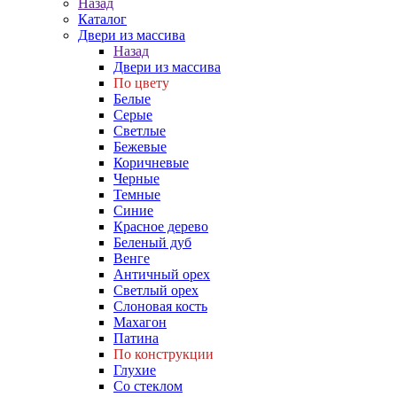
Назад
Каталог
Двери из массива
Назад
Двери из массива
По цвету
Белые
Серые
Светлые
Бежевые
Коричневые
Черные
Темные
Синие
Красное дерево
Беленый дуб
Венге
Античный орех
Светлый орех
Слоновая кость
Махагон
Патина
По конструкции
Глухие
Со стеклом