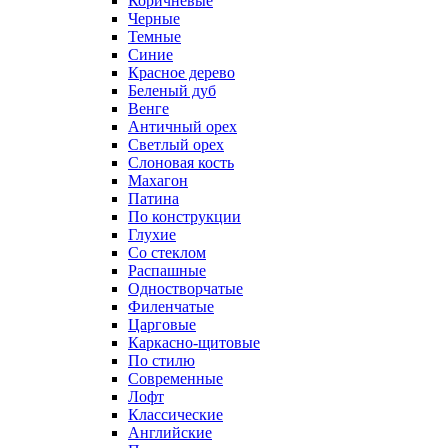
Коричневые
Черные
Темные
Синие
Красное дерево
Беленый дуб
Венге
Античный орех
Светлый орех
Слоновая кость
Махагон
Патина
По конструкции
Глухие
Со стеклом
Распашные
Одностворчатые
Филенчатые
Царговые
Каркасно-щитовые
По стилю
Современные
Лофт
Классические
Английские