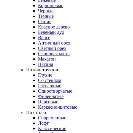
Бежевые
Коричневые
Черные
Темные
Синие
Красное дерево
Беленый дуб
Венге
Античный орех
Светлый орех
Слоновая кость
Махагон
Патина
По конструкции
Глухие
Со стеклом
Распашные
Одностворчатые
Филенчатые
Царговые
Каркасно-щитовые
По стилю
Современные
Лофт
Классические