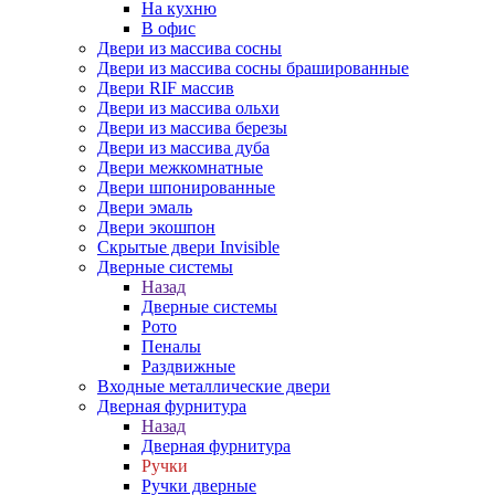
На кухню
В офис
Двери из массива сосны
Двери из массива сосны брашированные
Двери RIF массив
Двери из массива ольхи
Двери из массива березы
Двери из массива дуба
Двери межкомнатные
Двери шпонированные
Двери эмаль
Двери экошпон
Скрытые двери Invisible
Дверные системы
Назад
Дверные системы
Рото
Пеналы
Раздвижные
Входные металлические двери
Дверная фурнитура
Назад
Дверная фурнитура
Ручки
Ручки дверные