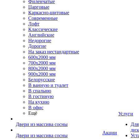
Филенчатые
Царговые
Каркасно-щитовые
Современные
Лофт
Классические
Английские
Недорогие
Дорогие
На заказ нестандартные
600х2000 мм
700х2000 мм
800х2000 мм
900х2000 мм
Белорусские
В ванную и туалет
В спальню
В гостиную
На кухню
В офис
Ещё
Услуги
Двери из массива сосны
Для
диз
Акции
Двери из массива сосны
Уст