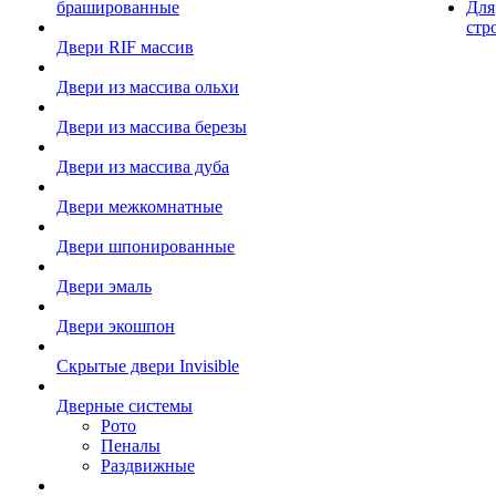
брашированные
Для
стр
Двери RIF массив
Двери из массива ольхи
Двери из массива березы
Двери из массива дуба
Двери межкомнатные
Двери шпонированные
Двери эмаль
Двери экошпон
Скрытые двери Invisible
Дверные системы
Рото
Пеналы
Раздвижные