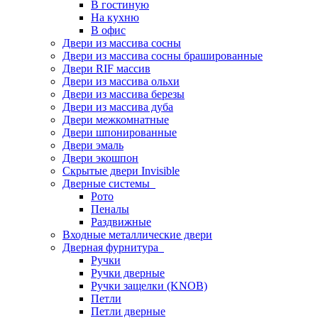
В гостиную
На кухню
В офис
Двери из массива сосны
Двери из массива сосны брашированные
Двери RIF массив
Двери из массива ольхи
Двери из массива березы
Двери из массива дуба
Двери межкомнатные
Двери шпонированные
Двери эмаль
Двери экошпон
Скрытые двери Invisible
Дверные системы
Рото
Пеналы
Раздвижные
Входные металлические двери
Дверная фурнитура
Ручки
Ручки дверные
Ручки защелки (KNOB)
Петли
Петли дверные