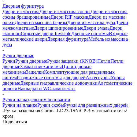
-
Дверная фурнитура
Двери из массива
Двери из массива сосны
Двери из массива
сосны брашированные
Двери RIF массив
Двери из массива
ольхи
Двери из массива березы
Двери из массива дуба
Двери
межкомнатные
Двери шпонированные
Двери эмаль
Двери
экошпон
Скрытые двери Invisible
Дверные системы
Входные
металлические двери
Дверная фурнитура
Мебель из массива
дуба
-
Ручки дверные
Ручки
Ручки дверные
Ручки защелки (KNOB)
Петли
Петли
дверные
Замки и механизмы
Цилиндровые
механизмы
Защелки
Комплектующие для раздвижных
систем
Раздвижные системы для дверей
Аксессуары
Упоры
дверные
Дверные гидравлические доводчики
Автоматические
пороги
Накладки и WC-комплекты
-
Ручки на раздельном основании
Ручки на планке
Ручки скобы
Ручки для раздвижных дверей
-
Ручка раздельная Corona LD23-1SN/CP-3 матовый никель/
хром
Поделиться