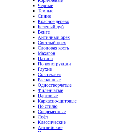
Коричневые
Черные
Темные
Синие
Красное дерево
Беленый дуб
Венге
Античный орех
Светлый орех
Слоновая кость
Махагон
Патина
По конструкции
Глухие
Со стеклом
Распашные
Одностворчатые
Филенчатые
Царговые
Каркасно-щитовые
По стилю
Современные
Лофт
Классические
Английские