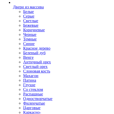
Двери из массива
Белые
Серые
Светлые
Бежевые
Коричневые
Черные
Темные
Синие
Красное дерево
Беленый дуб
Венге
Античный орех
Светлый орех
Слоновая кость
Махагон
Патина
Глухие
Со стеклом
Распашные
Одностворчатые
Филенчатые
Царговые
Каркасно-