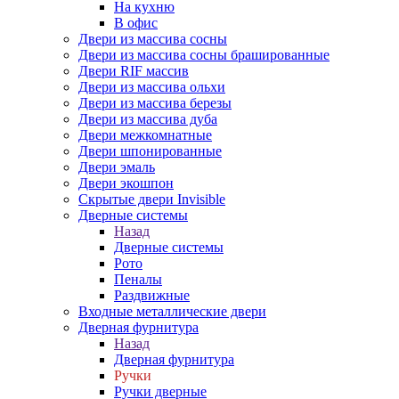
На кухню
В офис
Двери из массива сосны
Двери из массива сосны брашированные
Двери RIF массив
Двери из массива ольхи
Двери из массива березы
Двери из массива дуба
Двери межкомнатные
Двери шпонированные
Двери эмаль
Двери экошпон
Скрытые двери Invisible
Дверные системы
Назад
Дверные системы
Рото
Пеналы
Раздвижные
Входные металлические двери
Дверная фурнитура
Назад
Дверная фурнитура
Ручки
Ручки дверные