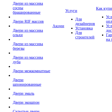
Двери из массива
сосны
Как купи
Услуги
брашированные
Усл
Для
Двери RIF массив
оп
дизайнеров
Акции
Усл
Установка
Двери из массива
дос
Для
ольхи
Гар
строителей
на 
Двери из массива
березы
Двери из массива
дуба
Двери межкомнатные
Двери
шпонированные
Двери эмаль
Двери экошпон
Скрытые двери