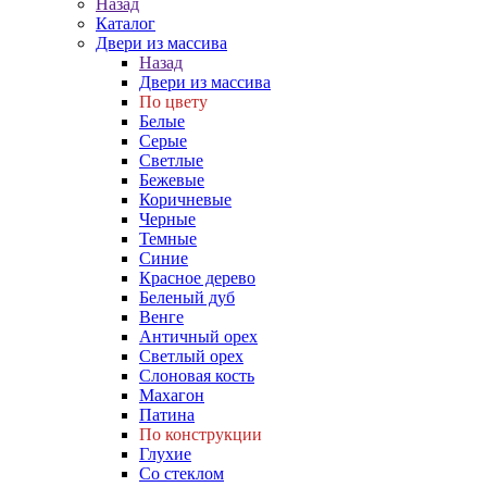
Назад
Каталог
Двери из массива
Назад
Двери из массива
По цвету
Белые
Серые
Светлые
Бежевые
Коричневые
Черные
Темные
Синие
Красное дерево
Беленый дуб
Венге
Античный орех
Светлый орех
Слоновая кость
Махагон
Патина
По конструкции
Глухие
Со стеклом