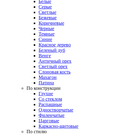
Белые
Серые
Светлые
Бежевые
Коричневые
Черные
Темные
Синие
Красное дерево
Беленый дуб
Венге
Античный орех
Светлый орех
Слоновая кость
Махагон
Патина
По конструкции
Глухие
Со стеклом
Распашные
Одностворчатые
Филенчатые
Царговые
Каркасно-щитовые
По стилю